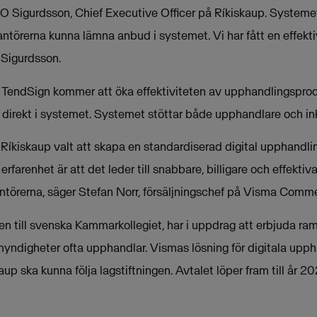
r O Sigurdsson, Chief Executive Officer på Ríkiskaup. System
ntörerna kunna lämna anbud i systemet. Vi har fått en effekt
 Sigurdsson.
 TendSign kommer att öka effektiviteten av upphandlingsproc
direkt i systemet. Systemet stöttar både upphandlare och in
tt Ríkiskaup valt att skapa en standardiserad digital upphand
rfarenhet är att det leder till snabbare, billigare och effekt
antörerna, säger Stefan Norr, försäljningschef på Visma Comm
n till svenska Kammarkollegiet, har i uppdrag att erbjuda ram
myndigheter ofta upphandlar. Vismas lösning för digitala upp
aup ska kunna följa lagstiftningen. Avtalet löper fram till år 