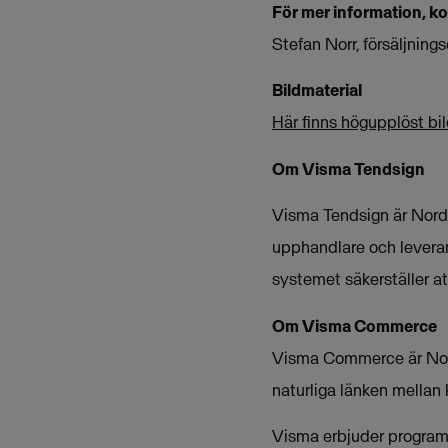
För mer information, k
Stefan Norr, försäljni
Bildmaterial
Här finns högupplöst bil
Om Visma Tendsign
Visma Tendsign är Norde
upphandlare och leveran
systemet säkerställer at
Om Visma Commerce
Visma Commerce är Norde
naturliga länken mellan 
Visma erbjuder programva