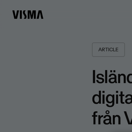
ARTICLE
Islän
digit
från 