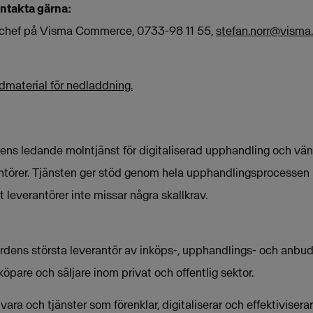
ontakta gärna:
ngschef på Visma Commerce, 0733-98 11 55,
stefan.norr@visma
dmaterial för nedladdning.
ns ledande molntjänst för digitaliserad upphandling och vänd
törer. Tjänsten ger stöd genom hela upphandlingsprocessen i
t leverantörer inte missar några skallkrav.
ns största leverantör av inköps-, upphandlings- och anbuds
köpare och säljare inom privat och offentlig sektor.
ra och tjänster som förenklar, digitaliserar och effektivisera