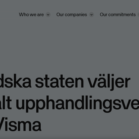
Who we are
Our companies
Our commitments
dska staten väljer
alt upphandlingsv
Visma