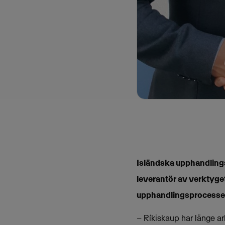
Isländska upphandling
leverantör av verktyget 
upphandlingsprocessen
– Ríkiskaup har länge ar