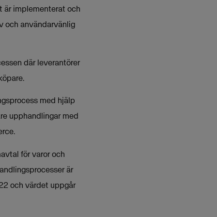
et är implementerat och
iv och användarvänlig
essen där leverantörer
köpare.
lingsprocess med hjälp
ivare upphandlingar med
erce.
avtal för varor och
handlingsprocesser är
2022 och värdet uppgår