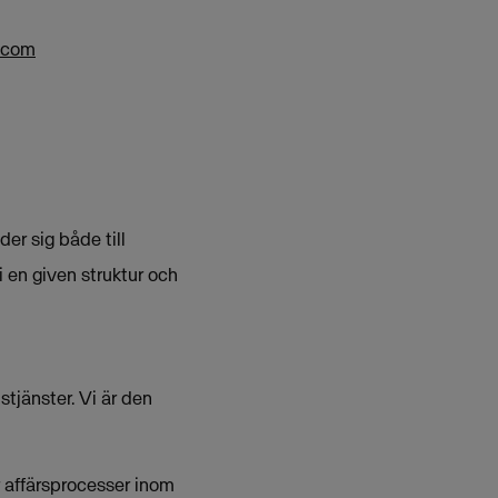
.com
er sig både till
 en given struktur och
tjänster. Vi är den
r affärsprocesser inom