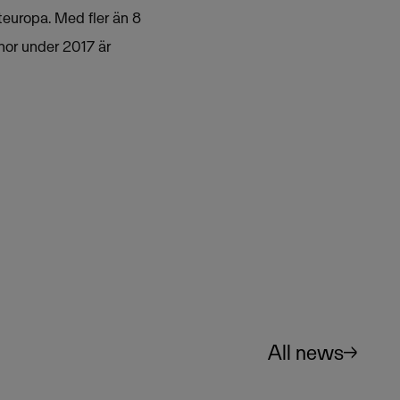
teuropa. Med fler än 8
nor under 2017 är
All news