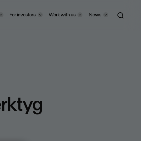
For investors
Work with us
News
erktyg