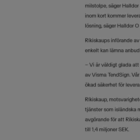
milstolpe, säger Halldo
inom kort kommer levera
lösning, säger Halldor O
Ríkiskaups införande av
enkelt kan lämna anbud 
– Vi är väldigt glada a
av Visma TendSign. Vår e
ökad säkerhet för lever
Ríkiskaup, motsvarighete
tjänster som isländska 
avgörande för att Ríkisk
till 1,4 miljoner SEK.