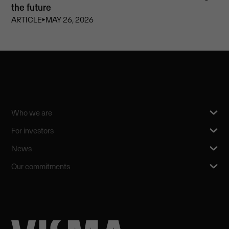
the future
ARTICLE
⏵
MAY 26, 2026
Who we are
For investors
News
Our commitments