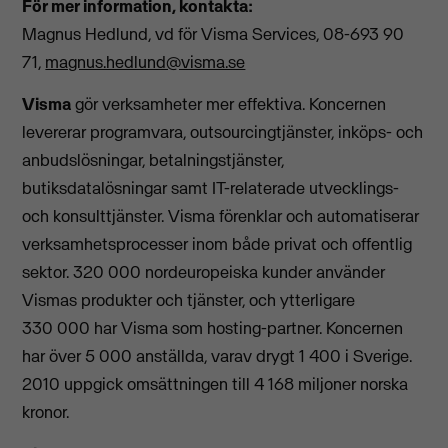
För mer information, kontakta:
Magnus Hedlund, vd för Visma Services, 08-693 90
71,
magnus.hedlund@visma.se
Visma
gör verksamheter mer effektiva. Koncernen
levererar programvara, outsourcingtjänster, inköps- och
anbudslösningar, betalningstjänster,
butiksdatalösningar samt IT-relaterade utvecklings-
och konsulttjänster. Visma förenklar och automatiserar
verksamhetsprocesser inom både privat och offentlig
sektor. 320 000 nordeuropeiska kunder använder
Vismas produkter och tjänster, och ytterligare
330 000 har Visma som hosting-partner. Koncernen
har över 5 000 anställda, varav drygt 1 400 i Sverige.
2010 uppgick omsättningen till 4 168 miljoner norska
kronor.