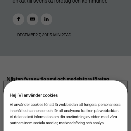
enkät till svenska företag och kommuner.
DECEMBER 7, 2011
3
MIN READ
Nästan fyra av tio små och medelstora företag
outsourcar en del av den interna administrationen.
Den främsta orsaken till att företagen lägger ut
Hej! Vi använder cookies
verksamheten på andra företag är att rätt kompetens
Vi använder cookies för att få webbsidan att fungera, personalisera
innehåll och annonser och för att analysera trafiken på webbsidan.
saknas internt. Kommuner outsourcar vanligen för att
Vi delar också information om din användning av sidan med våra
spara pengar. Det visar Vismas
partners inom sociala medier, marknadsföring och analys.
outsourcingbarometer, som bygger på en enkät till