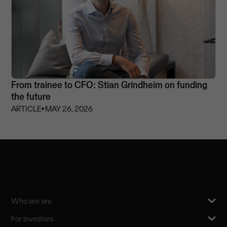
From trainee to CFO: Stian Grindheim on funding
the future
ARTICLE
⏵
MAY 26, 2026
Who we are
For investors