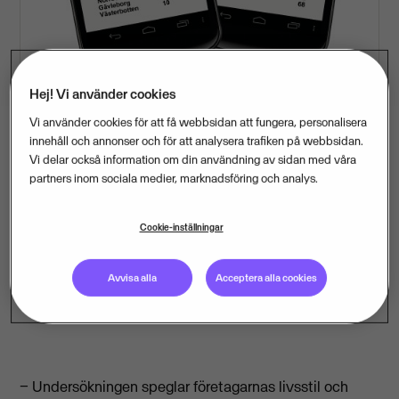
Hej! Vi använder cookies
Vi använder cookies för att få webbsidan att fungera, personalisera
innehåll och annonser och för att analysera trafiken på webbsidan.
Vi delar också information om din användning av sidan med våra
Företagare har inte bara kortare semester än
partners inom sociala medier, marknadsföring och analys.
löntagare, de jobbar dessutom flitigt under sina
lediga sommarveckor. Bara 15 procent av dem
Cookie-inställningar
stänger helt. Det visar en undersökning om
semestervanor från Företagarförbundet och
Avvisa alla
Acceptera alla cookies
ekonomiföretaget Visma.
− Undersökningen speglar företagarnas livsstil och