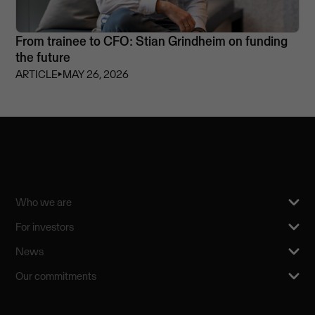
From trainee to CFO: Stian Grindheim on funding
the future
ARTICLE
⏵
MAY 26, 2026
Who we are
For investors
News
Our commitments