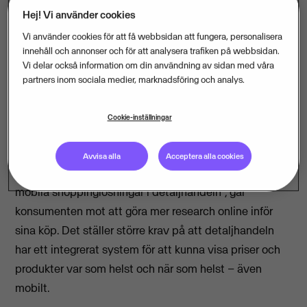
Hej! Vi använder cookies
I takt med att konsumenten är alltmer digital, måste
Vi använder cookies för att få webbsidan att fungera, personalisera
också detaljhandeln vara det för att inte tappa
innehåll och annonser och för att analysera trafiken på webbsidan.
kunder. Julhandeln kommer att sätta många
Vi delar också information om din användning av sidan med våra
partners inom sociala medier, marknadsföring och analys.
detaljister på prov.
Cookie-inställningar
Enligt en undersökning som HUI Research har gjort på
Avvisa alla
Acceptera alla cookies
uppdrag av Visma Retail på temat ”Mobilitet och
mobila shoppinglösningar i detaljhandeln”, går
konsumenten mot att göra mer research online inför
sina köp. Det ställer större krav på att detaljhandeln
har ett integrerat system för att kunna visa priser och
produkter var som helst och när som helst – även
mobilt.