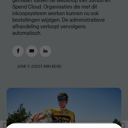
gemaakt tussen de webshop van Jumbo en
Spend Cloud. Organisaties die met dit
inkoopsysteem werken kunnen nu ook
bestellingen wijzigen. De administratieve
afhandeling verloopt vervolgens
automatisch.
JUNE 9, 2022
3
MIN READ