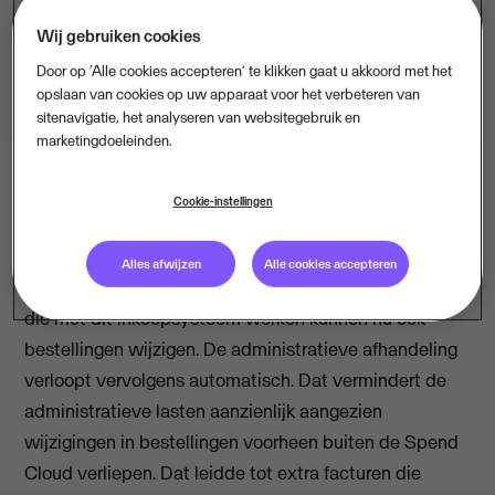
Wij gebruiken cookies
Door op ‘Alle cookies accepteren’ te klikken gaat u akkoord met het
opslaan van cookies op uw apparaat voor het verbeteren van
sitenavigatie, het analyseren van websitegebruik en
marketingdoeleinden.
Cookie-instellingen
Visma | ProActive
en
Jumbo Supermarkten
hebben
een geavanceerde koppeling gemaakt tussen de
Alles afwijzen
Alle cookies accepteren
webshop van Jumbo en
Spend Cloud
. Organisaties
die met dit inkoopsysteem werken kunnen nu ook
bestellingen wijzigen. De administratieve afhandeling
verloopt vervolgens automatisch. Dat vermindert de
administratieve lasten aanzienlijk aangezien
wijzigingen in bestellingen voorheen buiten de Spend
Cloud verliepen. Dat leidde tot extra facturen die