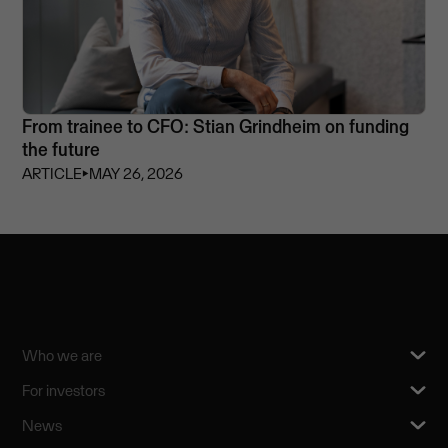
From trainee to CFO: Stian Grindheim on funding
the future
ARTICLE
⏵
MAY 26, 2026
Who we are
For investors
News