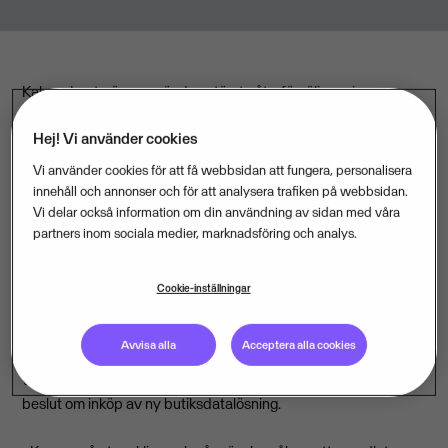
Kalmar Lantmän, som är den största återförsäljaren inom
Lantmännen, har valt Visma Retail som leverantör av nytt
Hej! Vi använder cookies
butiksdatasystem till de tolv butikerna i Kalmar län och på
Öland.
Vi använder cookies för att få webbsidan att fungera, personalisera
innehåll och annonser och för att analysera trafiken på webbsidan.
Kalmar Lantmän sysselsätter totalt cirka 160 personer inom de
Vi delar också information om din användning av sidan med våra
partners inom sociala medier, marknadsföring och analys.
fem huvudsakliga verksamhetsgrenarna maskinhandel,
lantbruk, verkstäder, reservdelar och butik. De tolv butikerna
drivs under namnet Granngården via ett samarbetsavtal med
Cookie-inställningar
Granngården AB - ett dotterbolag till Lantmännen.
Avvisa alla
Acceptera alla cookies
Det var butikernas behov av ny funktionalitet och
vidareutveckling som framförallt avgjorde Kalmar Lantmäns
beslut om inköp av ny butiksdatalösning.