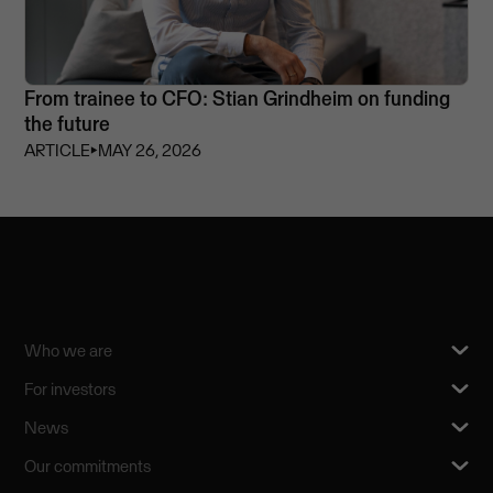
From trainee to CFO: Stian Grindheim on funding
the future
ARTICLE
⏵
MAY 26, 2026
Who we are
For investors
News
Our commitments