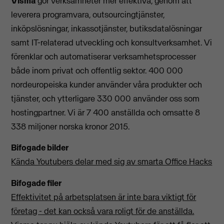
Visma
gör verksamheter mer effektiva, genom att
leverera programvara, outsourcingtjänster,
inköpslösningar, inkassotjänster, butiksdatalösningar
samt IT-relaterad utveckling och konsultverksamhet. Vi
förenklar och automatiserar verksamhetsprocesser
både inom privat och offentlig sektor. 400 000
nordeuropeiska kunder använder våra produkter och
tjänster, och ytterligare 330 000 använder oss som
hostingpartner. Vi är 7 400 anställda och omsatte 8
338 miljoner norska kronor 2015.
Bifogade bilder
Kända Youtubers delar med sig av smarta Office Hacks
Bifogade filer
Effektivitet på arbetsplatsen är inte bara viktigt för
företag - det kan också vara roligt för de anställda.