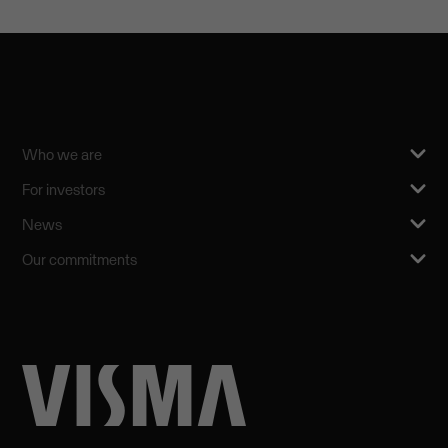
Who we are
For investors
News
Our commitments