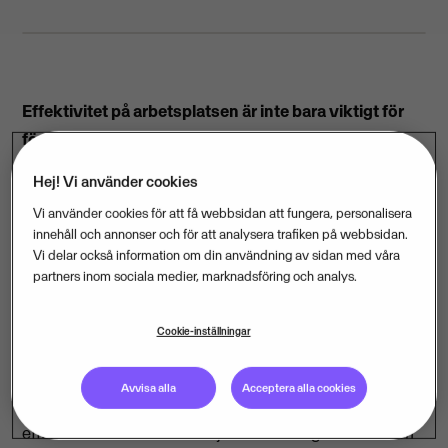
Effektivitet på arbetsplatsen är inte bara viktigt för
företag - det kan också vara roligt för de
anställda. Visma tar nu hjälp av kända Youtubers för
Hej! Vi använder cookies
att få fler att delta i IT-företagets videotävling och
Vi använder cookies för att få webbsidan att fungera, personalisera
dela med sig av sina bästa Office Hacks. Nu släpper
innehåll och annonser och för att analysera trafiken på webbsidan.
matprofilen Matgeek
(Johan Hedberg) och
Vi delar också information om din användning av sidan med våra
partners inom sociala medier, marknadsföring och analys.
hälsoprofilen Ida Warg
, samt Framgångspoddens
Alexander Pärleros, filmer med sina egna, smarta
Cookie-inställningar
Office Hacks.
– Med Visma Office Hack vill vi på ett roligt sätt visa
Avvisa alla
Acceptera alla cookies
att det enkelt går att eliminera tidstjuvar och
effektivisera sin kontorsmiljö eller vardag. Oavsett om