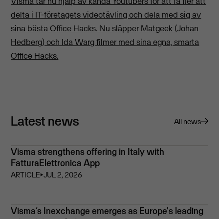
Visma tar nu hjälp av kända Youtubers för att få fler att
delta i IT-företagets videotävling och dela med sig av
sina bästa Office Hacks. Nu släpper Matgeek (Johan
Hedberg) och Ida Warg filmer med sina egna, smarta
Office Hacks.
Latest news
All news
Visma strengthens offering in Italy with
FatturaElettronica App
ARTICLE
⏵
JUL 2, 2026
Visma’s Inexchange emerges as Europe's leading