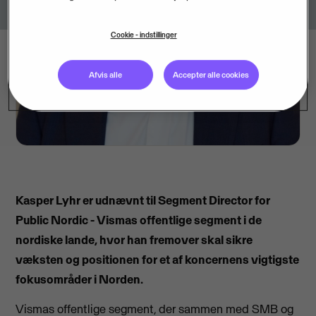
Cookie - indstillinger
Afvis alle
Accepter alle cookies
Kasper Lyhr er udnævnt til Segment Director for
Public Nordic - Vismas offentlige segment i de
nordiske lande, hvor han fremover skal sikre
væksten og positionen for et af koncernens vigtigste
fokusområder i Norden.
Vismas offentlige segment, der sammen med SMB og