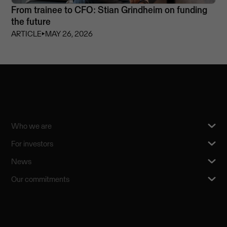
From trainee to CFO: Stian Grindheim on funding
the future
ARTICLE
⏵
MAY 26, 2026
Who we are
For investors
News
Our commitments