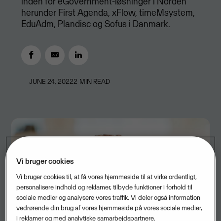
inden for eGovernment-løsninger i Norden
herunder First Agenda, xFlow, timeMsystem,
EduAdm, Plandisc og Sofus i Danmark.
JUNE 24, 2022
2
MIN READ
Vi bruger cookies
Vi bruger cookies til, at få vores hjemmeside til at virke ordentligt,
personalisere indhold og reklamer, tilbyde funktioner i forhold til
sociale medier og analysere vores traffik. Vi deler også information
vedrørende din brug af vores hjemmeside på vores sociale medier,
i reklamer og med analytiske samarbejdspartnere.