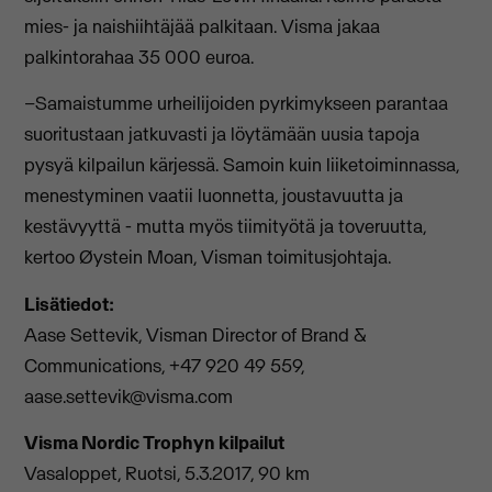
mies- ja naishiihtäjää palkitaan. Visma jakaa
palkintorahaa 35 000 euroa.
–Samaistumme urheilijoiden pyrkimykseen parantaa
suoritustaan jatkuvasti ja löytämään uusia tapoja
pysyä kilpailun kärjessä. Samoin kuin liiketoiminnassa,
menestyminen vaatii luonnetta, joustavuutta ja
kestävyyttä - mutta myös tiimityötä ja toveruutta,
kertoo Øystein Moan, Visman toimitusjohtaja.
Lisätiedot:
Aase Settevik, Visman Director of Brand &
Communications, +47 920 49 559,
aase.settevik@visma.com
Visma Nordic Trophyn kilpailut
Vasaloppet, Ruotsi, 5.3.2017, 90 km