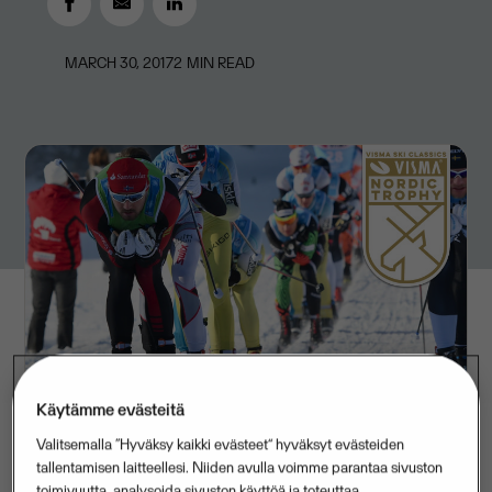
MARCH 30, 2017
2
MIN READ
Käytämme evästeitä
Valitsemalla “Hyväksy kaikki evästeet” hyväksyt evästeiden
tallentamisen laitteellesi. Niiden avulla voimme parantaa sivuston
Reistadløpet, Visma Ski Classics -kauden VII
toimivuutta, analysoida sivuston käyttöä ja toteuttaa