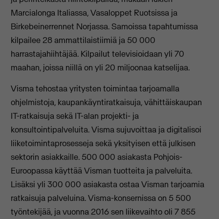
Marcialonga Italiassa, Vasaloppet Ruotsissa ja
Birkebeinerrennet Norjassa. Samoissa tapahtumissa
kilpailee 28 ammattilaistiimiä ja 50 000
harrastajahiihtäjää. Kilpailut televisioidaan yli 70
maahan, joissa niillä on yli 20 miljoonaa katselijaa.
Visma tehostaa yritysten toimintaa tarjoamalla
ohjelmistoja, kaupankäyntiratkaisuja, vähittäiskaupan
IT-ratkaisuja sekä IT-alan projekti- ja
konsultointipalveluita. Visma sujuvoittaa ja digitalisoi
liiketoimintaprosesseja sekä yksityisen että julkisen
sektorin asiakkaille. 500 000 asiakasta Pohjois-
Euroopassa käyttää Visman tuotteita ja palveluita.
Lisäksi yli 300 000 asiakasta ostaa Visman tarjoamia
ratkaisuja palveluina. Visma-konsernissa on 5 500
työntekijää, ja vuonna 2016 sen liikevaihto oli 7 855