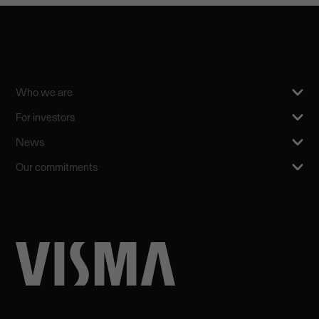
Who we are
For investors
News
Our commitments