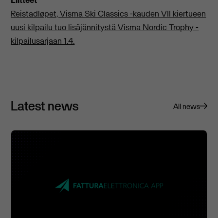
Reistadløpet, Visma Ski Classics -kauden VII kiertueen
uusi kilpailu tuo lisäjännitystä Visma Nordic Trophy -
kilpailusarjaan 1.4.
Latest news
All news