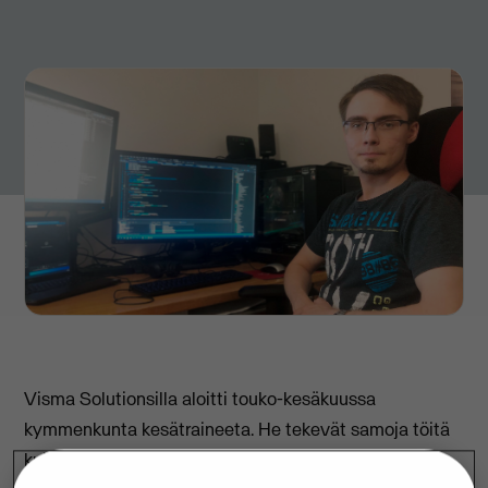
Visma Solutionsilla aloitti touko-kesäkuussa
kymmenkunta kesätraineeta. He tekevät samoja töitä
kuin muutkin solutionslaiset; suunnittelevat