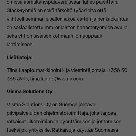
omissa aamukahvipalavereissaan lähes päivittäin,
Slack-ryhmiä on sekä tärkeitä työasioita että
viihteellisemmän sisällön jakoa varten ja henkilökuntaa
on sosiaalistettu mm. erilaisten harrasteryhmien avulla
sekä yhtiön sisäisen kotimaan lomaoppaan
laatimiseen.
Lisätietoja:
Tiina Laapio, markkinointi- ja viestintäjohtaja, +358 50
365 3949,
tiina.laapio@visma.com
Visma Solutions Oy
Visma Solutions Oy on Suomen johtava
pilvipalveluiden ohjelmistotoimittaja, joka tarjoaa
ratkaisut liiketoiminnan pyörittämisen ja johtamisen
tueksi pk-yrityksille. Ratkaisuja käyttää Suomessa