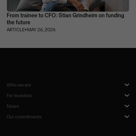
From trainee to CFO: Stian Grindheim on funding
the future
ARTICLE
⏵
MAY 26, 2026
Who we are
For investors
News
Our commitments