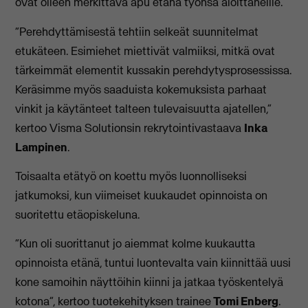
ovat olleen merkittävä apu etänä työnsä aloittaneille.
“Perehdyttämisestä tehtiin selkeät suunnitelmat
etukäteen. Esimiehet miettivät valmiiksi, mitkä ovat
tärkeimmät elementit kussakin perehdytysprosessissa.
Keräsimme myös saaduista kokemuksista parhaat
vinkit ja käytänteet talteen tulevaisuutta ajatellen,”
kertoo Visma Solutionsin rekrytointivastaava
Inka
Lampinen
.
Toisaalta etätyö on koettu myös luonnolliseksi
jatkumoksi, kun viimeiset kuukaudet opinnoista on
suoritettu etäopiskeluna.
“Kun oli suorittanut jo aiemmat kolme kuukautta
opinnoista etänä, tuntui luontevalta vain kiinnittää uusi
kone samoihin näyttöihin kiinni ja jatkaa työskentelyä
kotona”, kertoo tuotekehityksen trainee
Tomi Enberg
.