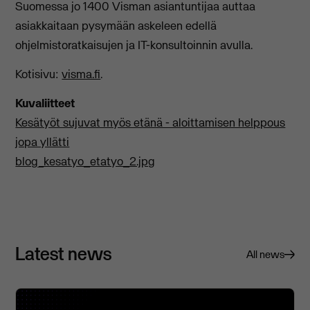
Suomessa jo 1400 Visman asiantuntijaa auttaa
asiakkaitaan pysymään askeleen edellä
ohjelmistoratkaisujen ja IT-konsultoinnin avulla.
Kotisivu:
visma.fi
.
Kuvaliitteet
Kesätyöt sujuvat myös etänä - aloittamisen helppous
jopa yllätti
blog_kesatyo_etatyo_2.jpg
Latest news
All news