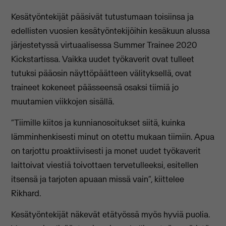
Kesätyöntekijät pääsivät tutustumaan toisiinsa ja
edellisten vuosien kesätyöntekijöihin kesäkuun alussa
järjestetyssä virtuaalisessa Summer Trainee 2020
Kickstartissa. Vaikka uudet työkaverit ovat tulleet
tutuksi pääosin näyttöpäätteen välityksellä, ovat
traineet kokeneet päässeensä osaksi tiimiä jo
muutamien viikkojen sisällä.
“Tiimille kiitos ja kunnianosoitukset siitä, kuinka
lämminhenkisesti minut on otettu mukaan tiimiin. Apua
on tarjottu proaktiivisesti ja monet uudet työkaverit
laittoivat viestiä toivottaen tervetulleeksi, esitellen
itsensä ja tarjoten apuaan missä vain”, kiittelee
Rikhard.
Kesätyöntekijät näkevät etätyössä myös hyviä puolia.