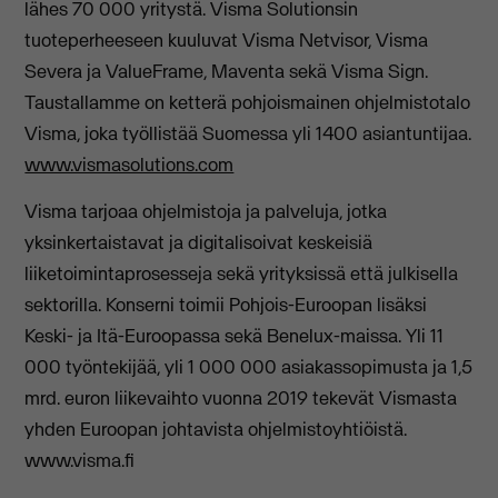
lähes 70 000 yritystä. Visma Solutionsin
tuoteperheeseen kuuluvat Visma Netvisor, Visma
Severa ja ValueFrame, Maventa sekä Visma Sign.
Taustallamme on ketterä pohjoismainen ohjelmistotalo
Visma, joka työllistää Suomessa yli 1400 asiantuntijaa.
www.vismasolutions.com
Visma tarjoaa ohjelmistoja ja palveluja, jotka
yksinkertaistavat ja digitalisoivat keskeisiä
liiketoimintaprosesseja sekä yrityksissä että julkisella
sektorilla. Konserni toimii Pohjois-Euroopan lisäksi
Keski- ja Itä-Euroopassa sekä Benelux-maissa. Yli 11
000 työntekijää, yli 1 000 000 asiakassopimusta ja 1,5
mrd. euron liikevaihto vuonna 2019 tekevät Vismasta
yhden Euroopan johtavista ohjelmistoyhtiöistä.
www.visma.fi