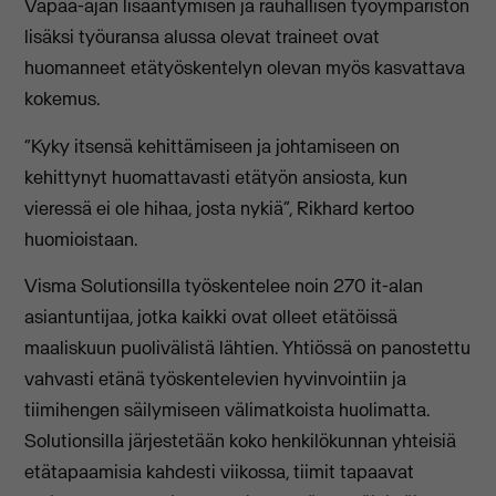
Vapaa-ajan lisääntymisen ja rauhallisen työympäristön
lisäksi työuransa alussa olevat traineet ovat
huomanneet etätyöskentelyn olevan myös kasvattava
kokemus.
“Kyky itsensä kehittämiseen ja johtamiseen on
kehittynyt huomattavasti etätyön ansiosta, kun
vieressä ei ole hihaa, josta nykiä”, Rikhard kertoo
huomioistaan.
Visma Solutionsilla työskentelee noin 270 it-alan
asiantuntijaa, jotka kaikki ovat olleet etätöissä
maaliskuun puolivälistä lähtien. Yhtiössä on panostettu
vahvasti etänä työskentelevien hyvinvointiin ja
tiimihengen säilymiseen välimatkoista huolimatta.
Solutionsilla järjestetään koko henkilökunnan yhteisiä
etätapaamisia kahdesti viikossa, tiimit tapaavat