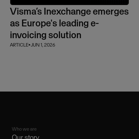
Visma’s Inexchange emerges
as Europe's leading e-
invoicing solution
ARTICLE
⏵
JUN 1, 2026
Who we are
Our story