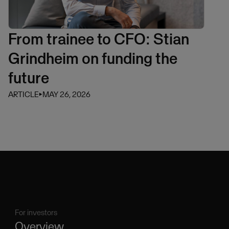
From trainee to CFO: Stian
Grindheim on funding the
future
ARTICLE
⏵
MAY 26, 2026
For investors
Overview