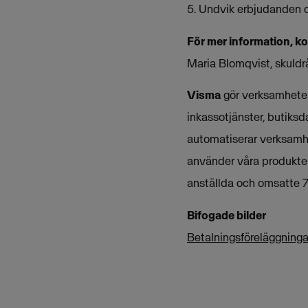
5. Undvik erbjudanden 
För mer information, k
Maria Blomqvist, skuldr
Visma
gör verksamheter 
inkassotjänster, butiksd
automatiserar verksamh
använder våra produkter
anställda och omsatte 7
Bifogade bilder
Betalningsföreläggning