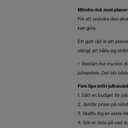
Mindre risk med planer
För att undvika den eko
kan göra.
Ett gott råd är att plan
viktigt att hålla sig str
– Bestäm hur mycket dina
julhandeln. Det blir båd
Fem tips inför julhande
1. Sätt en budget för ju
2. Jämför priser på näte
3. Skaffa dig en extra i
4. Gör en lista på vad 