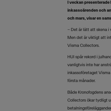
I veckan presenterade 
inkassoärenden och an
och mars, visar en sam
– Det är lätt att skena i
Men det är viktigt att 
Visma Collectors.
HUI spår rekord i julha
vanligtvis inte har anst
inkassoföretaget Visma 
första månader.
Både Kronofogdens ansö
Collectors ökar tydligt
betalningsförelägganden