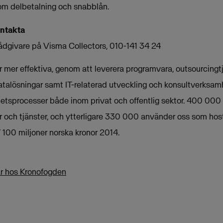
om delbetalning och snabblån.
ontakta
ådgivare på Visma Collectors, 010-141 34 24
mer effektiva, genom att leverera programvara, outsourcingtjä
atalösningar samt IT-relaterad utveckling och konsultverksamh
etsprocesser både inom privat och offentlig sektor. 400 000
 och tjänster, och ytterligare 330 000 använder oss som host
 100 miljoner norska kronor 2014.
ar hos Kronofogden