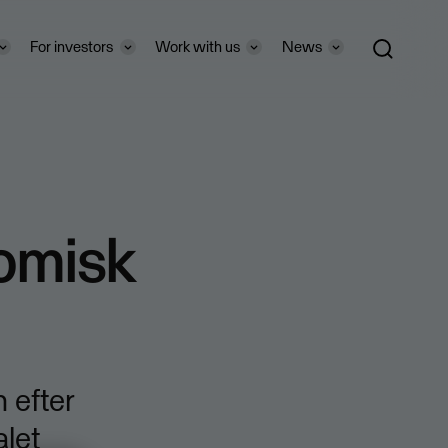
For investors
Work with us
News
omisk
 efter
let