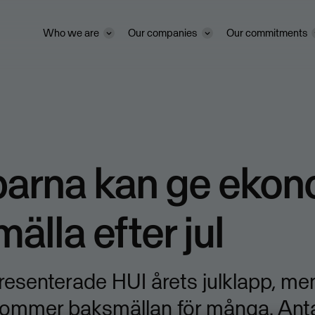
Who we are
Our companies
Our commitments
parna kan ge ekon
älla efter jul
resenterade HUI årets julklapp, men
kommer baksmällan för många. Anta