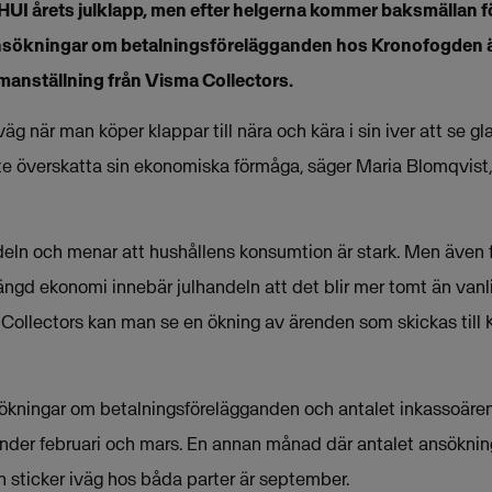
HUI årets julklapp, men efter helgerna kommer baksmällan f
sökningar om betalningsförelägganden hos Kronofogden är
manställning från Visma Collectors.
 väg när man köper klappar till nära och kära i sin iver att se g
inte överskatta sin ekonomiska förmåga, säger Maria Blomqvist
ndeln och menar att hushållens konsumtion är stark. Men även
rängd ekonomi innebär julhandeln att det blir mer tomt än vanl
Collectors kan man se en ökning av ärenden som skickas till
kningar om betalningsförelägganden och antalet inkassoär
 under februari och mars. En annan månad där antalet ansökni
 sticker iväg hos båda parter är september.