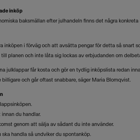
ade inköp
nomiska baksmällan efter julhandeln finns det några konkreta
era inköpen i förväg och att avsätta pengar för detta så snart 
ikt till planen och inte låta sig lockas av erbjudanden om delbet
 julklappar får kosta och gör en tydlig inköpslista redan inna
e billigare och går oftast snabbare, säger Maria Blomqvist.
ln
lklappsinköpen.
t innan du handlar.
nkomst genom att sälja av sådant du inte använder.
du ska handla så undviker du spontanköp.