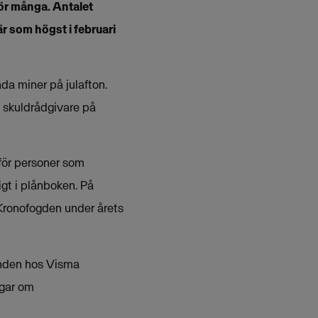
ör många. Antalet
 som högst i februari
lada miner på julafton.
, skuldrådgivare på
 för personer som
igt i plånboken. På
 Kronofogden under årets
enden hos Visma
ngar om