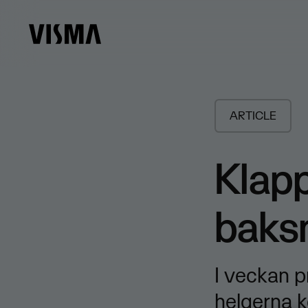
ARTICLE
Klap
baksm
I veckan p
helgerna 