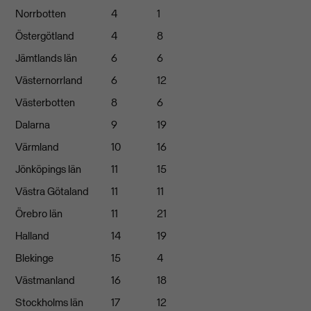
Norrbotten
4
1
Östergötland
4
8
Jämtlands län
6
6
Västernorrland
6
12
Västerbotten
8
6
Dalarna
9
19
Värmland
10
16
Jönköpings län
11
15
Västra Götaland
11
11
Örebro län
11
21
Halland
14
19
Blekinge
15
4
Västmanland
16
18
Stockholms län
17
12