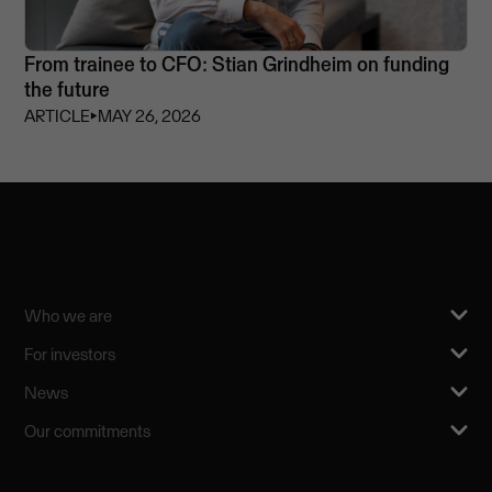
From trainee to CFO: Stian Grindheim on funding
the future
ARTICLE
⏵
MAY 26, 2026
Who we are
For investors
News
Our commitments