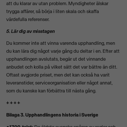
att du klarar av utan problem. Myndigheter älskar
trygga affärer, så börja i liten skala och skaffa
värdefulla referenser.
5. Lär dig av misstagen
Du kommer inte att vinna varenda upphandling, men
du kan lära dig något varje gång du deltar i en. Efter att
upphandlingen avslutats, begär ut det vinnande
anbudet och kolla på vilket sätt det var bättre än ditt.
Oftast avgjorde priset, men det kan också ha varit
leveranstider, serviceorganisation eller något annat,
som du kanske kan förbättra till nästa gång.
+ + + +
Bilaga 3. Upphandlingens historia i Sverige
●
1700-talet:
De äldsta svenska spåren av regler och