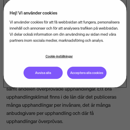
blygsamma minskning av antalet upphandlingar
indikerar en stabilisering och anpassning efter den nya
Hej! Vi använder cookies
nivån, säger Peter Gerhardsson, vd på Visma
Vi använder cookies för att få webbsidan att fungera, personalisera
Commerce.
innehåll och annonser och för att analysera trafiken på webbsidan.
Vi delar också information om din användning av sidan med våra
Gotland, Kronoberg och Uppsala län är bäst i landet
partners inom sociala medier, marknadsföring och analys.
på upphandlingar
Vismas Upphandlingsbarometer sammanställer
Cookie-inställningar
antalet offentliga upphandlingar i Sverige och rankar
alla län baserat på antal upphandlingar per 100 000
Avvisa alla
Acceptera alla cookies
invånare, genomsnittligt antal anbud per upphandling
samt andelen överprövade upphandlingar. Ett bra
upphandlingsklimat finns i de län där det publiceras
många upphandlingar per invånare, det är många
anbudsgivare per upphandling och där få
upphandlingar överprövas.