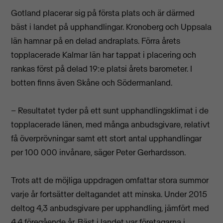
Gotland placerar sig på första plats och är därmed
bäst i landet på upphandlingar. Kronoberg och Uppsala
län hamnar på en delad andraplats. Förra årets
topplacerade Kalmar län har tappat i placering och
rankas först på delad 19:e platsi årets barometer. I
botten finns även Skåne och Södermanland.
– Resultatet tyder på ett sunt upphandlingsklimat i de
topplacerade länen, med många anbudsgivare, relativt
få överprövningar samt ett stort antal upphandlingar
per 100 000 invånare, säger Peter Gerhardsson.
Trots att de möjliga uppdragen omfattar stora summor
varje år fortsätter deltagandet att minska. Under 2015
deltog 4,3 anbudsgivare per upphandling, jämfört med
4,4 föregående år. Bäst i landet var företagarna i