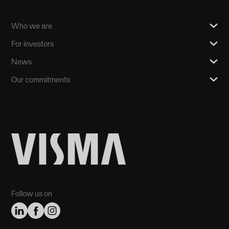
Who we are
For investors
News
Our commitments
Follow us on