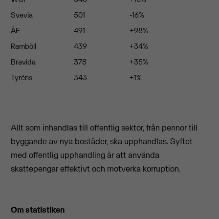
Svevia
501
-16%
ÅF
491
+98%
Ramböll
439
+34%
Bravida
378
+35%
Tyréns
343
+1%
Allt som inhandlas till offentlig sektor, från pennor till
byggande av nya bostäder, ska upphandlas. Syftet
med offentlig upphandling är att använda
skattepengar effektivt och motverka korruption.
Om statistiken