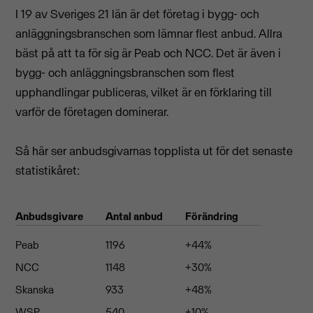
I 19 av Sveriges 21 län är det företag i bygg- och
anläggningsbranschen som lämnar flest anbud. Allra
bäst på att ta för sig är Peab och NCC. Det är även i
bygg- och anläggningsbranschen som flest
upphandlingar publiceras, vilket är en förklaring till
varför de företagen dominerar.
Så här ser anbudsgivarnas topplista ut för det senaste
statistikåret:
Anbudsgivare
Antal anbud
Förändring
Peab
1196
+44%
NCC
1148
+30%
Skanska
933
+48%
WSP
540
+10%