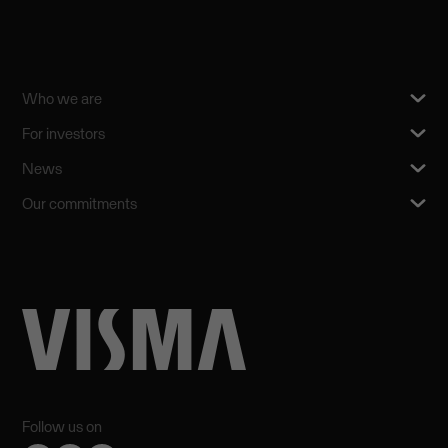
Who we are
For investors
News
Our commitments
Follow us on