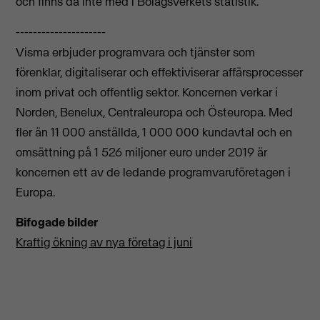
och finns då inte med i Bolagsverkets statistik.
---------------------
Visma erbjuder programvara och tjänster som
förenklar, digitaliserar och effektiviserar affärsprocesser
inom privat och offentlig sektor. Koncernen verkar i
Norden, Benelux, Centraleuropa och Östeuropa. Med
fler än 11 000 anställda, 1 000 000 kundavtal och en
omsättning på 1 526 miljoner euro under 2019 är
koncernen ett av de ledande programvaruföretagen i
Europa.
Bifogade bilder
Kraftig ökning av nya företag i juni