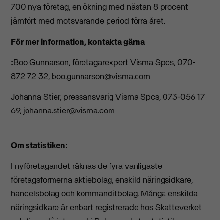
700 nya företag, en ökning med nästan 8 procent
jämfört med motsvarande period förra året.
För mer information, kontakta gärna
:
Boo Gunnarson, företagarexpert Visma Spcs, 070-
872 72 32,
boo.gunnarson@visma.com
Johanna Stier, pressansvarig Visma Spcs, 073-056 17
69,
johanna.stier@visma.com
Om statistiken:
I nyföretagandet räknas de fyra vanligaste
företagsformerna aktiebolag, enskild näringsidkare,
handelsbolag och kommanditbolag. Många enskilda
näringsidkare är enbart registrerade hos Skatteverket