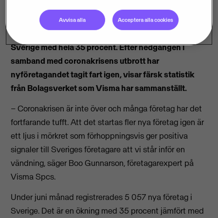
Avvisa alla
Acceptera alla cookies
I juni ökade antalet registreringar av nya företag i
Sverige med hela 35 procent. Efter nedgången i
samband med coronakrisens utbrott har
nyföretagandet tagit fart igen, visar färsk statistik
från Bolagsverket som Visma har sammanställt.
– Coronakrisen är inte över och många företag har det
fortfarande tufft. Att det startas fler nya företag igen är
ett ljus i mörkret som förhoppningsvis ger positiva
signaler till Sveriges företagare att vi står inför en
vändning, säger Boo Gunnarson, företagarexpert på
Visma Spcs.
Under juni månad registrerades 5 057 nya företag i
Sverige. Det är en ökning med 35 procent jämfört med