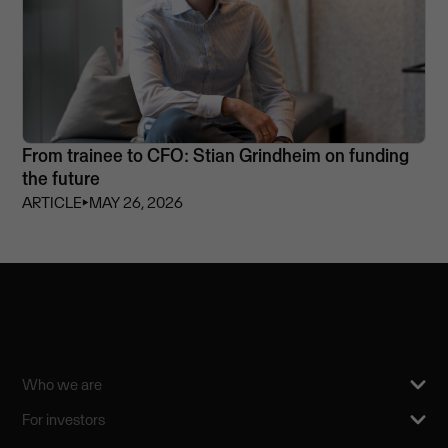
From trainee to CFO: Stian Grindheim on funding
the future
ARTICLE
⏵
MAY 26, 2026
Who we are
For investors