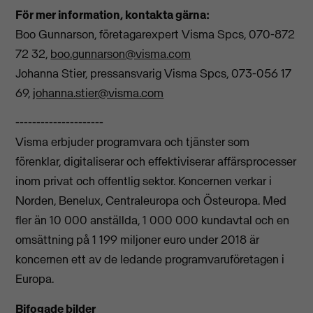
För mer information, kontakta gärna:
Boo Gunnarson, företagarexpert Visma Spcs, 070-872
72 32,
boo.gunnarson@visma.com
Johanna Stier, pressansvarig Visma Spcs, 073-056 17
69,
johanna.stier@visma.com
---------------------
Visma erbjuder programvara och tjänster som
förenklar, digitaliserar och effektiviserar affärsprocesser
inom privat och offentlig sektor. Koncernen verkar i
Norden, Benelux, Centraleuropa och Östeuropa. Med
fler än 10 000 anställda, 1 000 000 kundavtal och en
omsättning på 1 199 miljoner euro under 2018 är
koncernen ett av de ledande programvaruföretagen i
Europa.
Bifogade bilder