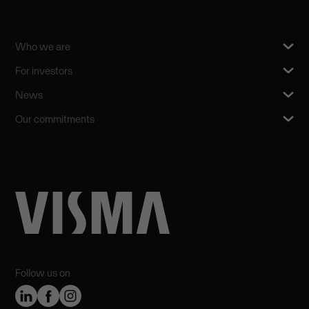
Who we are
For investors
News
Our commitments
Follow us on