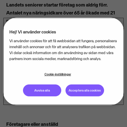
Landets seniorer startar företag som aldrig förr.
Antalet nya näringsidkare över 65 år ökade med 21
procent första halvåret i år. Det visar en färsk
sammanställning från Visma.
Hej! Vi använder cookies
Vi använder cookies för att få webbsidan att fungera, personalisera
innehåll och annonser och för att analysera trafiken på webbsidan.
Vi delar också information om din användning av sidan med våra
– Många både kan och vill jobba när de nått
partners inom sociala medier, marknadsföring och analys.
pensionsåldern. Ökad efterfrågan på seniorernas
kompetens gör att egna företag är ett tilltalande
Cookie-inställningar
alternativ för ett stadigt växande antal av dem, säger
Rolf Dahlberg, vd för Visma Spcs som står bakom
Avvisa alla
Acceptera alla cookies
kartläggningen.
Företagare eller anställd