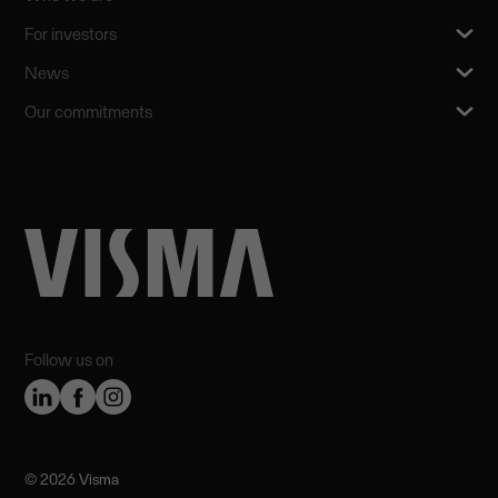
For investors
News
Our commitments
Follow us on
©️ 2026 Visma