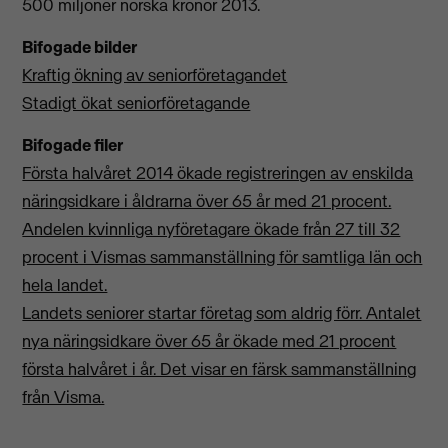
500 miljoner norska kronor 2013.
Bifogade bilder
Kraftig ökning av seniorföretagandet
Stadigt ökat seniorföretagande
Bifogade filer
Första halvåret 2014 ökade registreringen av enskilda
näringsidkare i åldrarna över 65 år med 21 procent.
Andelen kvinnliga nyföretagare ökade från 27 till 32
procent i Vismas sammanställning för samtliga län och
hela landet.
Landets seniorer startar företag som aldrig förr. Antalet
nya näringsidkare över 65 år ökade med 21 procent
första halvåret i år. Det visar en färsk sammanställning
från Visma.