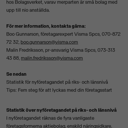
hos Bolagsverket, varav merparten är små bolag med
upp till nio anställda.
För mer information, kontakta gärna:
Boo Gunnarson, företagarexpert Visma Spcs, 070-872
72 32,
boo.gunnarson@visma.com
Malin Fredriksson, pr-ansvarig Visma Spcs,
073-313
43 88,
malin.fredriksson@visma.com
Se nedan
Statistik för nyföretagandet på riks- och länsnivå
Tips: Fem steg för att lyckas med din företagsstart
Statistik över nyföretagandet på riks- och länsnivå
I nyföretagandet räknas de fyra vanligaste
företagsformerna aktiebolag, enskild näringsidkare,