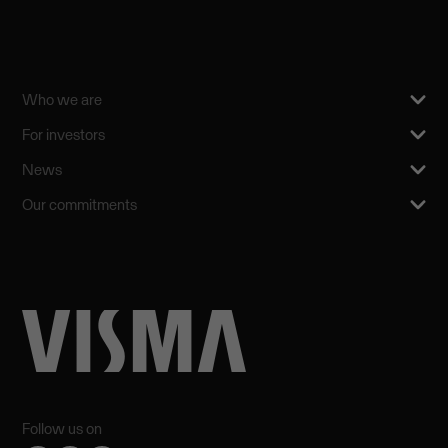
Who we are
For investors
News
Our commitments
Follow us on