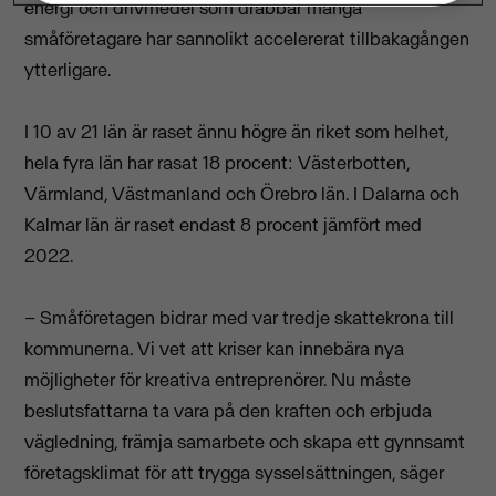
energi och drivmedel
som drabbar många
småföretagare
har sannolikt accelererat tillbakagången
ytterligare.
I 10 av 21 län är raset ännu högre än riket som helhet,
hela fyra län har rasat 18 procent: Västerbotten,
Värmland, Västmanland och Örebro län. I Dalarna och
Kalmar län är raset endast 8 procent jämfört med
2022.
–
Småföretagen bidrar med var tredje skattekrona till
kommunerna.
Vi vet att kriser kan innebära nya
möjligheter för kreativa entreprenörer. Nu måste
beslutsfattarna ta vara på den kraften och erbjuda
vägledning, främja samarbete och skapa e
tt gynnsamt
företagsklimat
för att trygga sysselsättningen,
säger