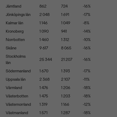
Jämtland
862
724
-16%
Jönköpings län
2 048
1 691
-17%
Kalmar län
1 146
1 049
-8%
Kronoberg
1 090
941
-14%
Norrbotten
1 460
1 312
-10%
Skåne
9 617
8 065
-16%
Stockholms
25 344
21 207
-16%
län
Södermanland
1 670
1 393
-17%
Uppsala län
2 368
2 107
-11%
Värmland
1 476
1 206
-18%
Västerbotten
1 475
1 203
-18%
Västernorrland
1 319
1 166
-12%
Västmanland
1 571
1 287
-18%