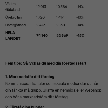
Västra
12 013
10 386
-14%
Götaland
Örebro län
1 720
1 417
-18%
Östergötland
2 473
2 130
-14%
HELA
74 140
62 969
-15%
LANDET
Fem tips: Så lyckas du med din företagsstart
1.
Marknadsför ditt företag
Kommunicera i kanaler och sociala medier där du når
din tänkta målgrupp. Skaffa en hemsida eller webshop
och börja marknadsföra ditt företag.
2. Förstå dina kunder