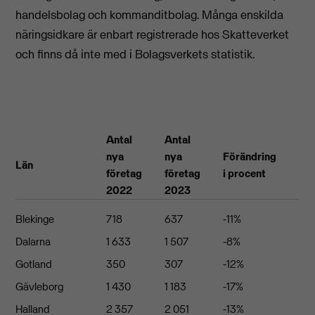
handelsbolag och kommanditbolag. Många enskilda
näringsidkare är enbart registrerade hos Skatteverket
och finns då inte med i Bolagsverkets statistik.
Antal
Antal
nya
nya
Förändring
Län
företag
företag
i procent
2022
2023
Blekinge
718
637
-11%
Dalarna
1 633
1 507
-8%
Gotland
350
307
-12%
Gävleborg
1 430
1 183
-17%
Halland
2 357
2 051
-13%