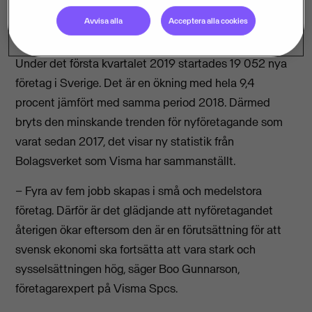
Avvisa alla
Acceptera alla cookies
Under det första kvartalet 2019 startades 19 052 nya
företag i Sverige. Det är en ökning med hela 9,4
procent jämfört med samma period 2018. Därmed
bryts den minskande trenden för nyföretagande som
varat sedan 2017, det visar ny statistik från
Bolagsverket som Visma har sammanställt.
– Fyra av fem jobb skapas i små och medelstora
företag. Därför är det glädjande att nyföretagandet
återigen ökar eftersom den är en förutsättning för att
svensk ekonomi ska fortsätta att vara stark och
sysselsättningen hög, säger Boo Gunnarson,
företagarexpert på Visma Spcs.