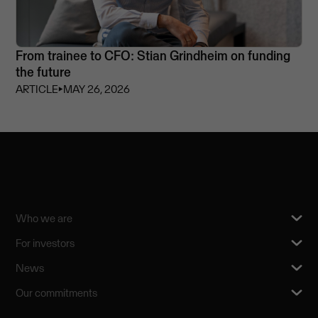
From trainee to CFO: Stian Grindheim on funding
the future
ARTICLE
⏵
MAY 26, 2026
Who we are
For investors
News
Our commitments