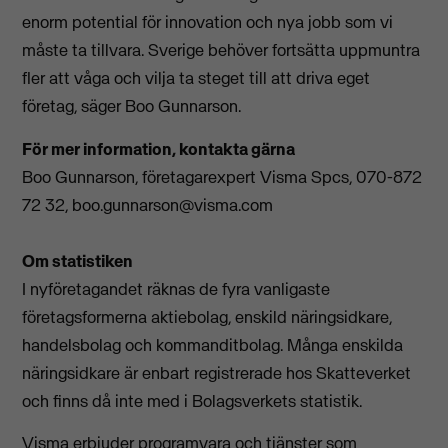
enorm potential för innovation och nya jobb som vi
måste ta tillvara. Sverige behöver fortsätta uppmuntra
fler att våga och vilja ta steget till att driva eget
företag, säger Boo Gunnarson.
För mer information, kontakta gärna
Boo Gunnarson, företagarexpert Visma Spcs, 070-872
72 32,
boo.gunnarson@visma.com
Om statistiken
I nyföretagandet räknas de fyra vanligaste
företagsformerna aktiebolag, enskild näringsidkare,
handelsbolag och kommanditbolag. Många enskilda
näringsidkare är enbart registrerade hos Skatteverket
och finns då inte med i Bolagsverkets statistik.
Visma erbjuder programvara och tjänster som