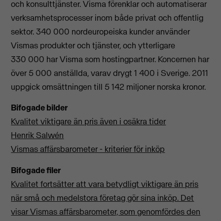
och konsulttjänster. Visma förenklar och automatiserar
verksamhetsprocesser inom både privat och offentlig
sektor. 340 000 nordeuropeiska kunder använder
Vismas produkter och tjänster, och ytterligare
330 000 har Visma som hostingpartner. Koncernen har
över 5 000 anställda, varav drygt 1 400 i Sverige. 2011
uppgick omsättningen till 5 142 miljoner norska kronor.
Bifogade bilder
Kvalitet viktigare än pris även i osäkra tider
Henrik Salwén
Vismas affärsbarometer - kriterier för inköp
Bifogade filer
Kvalitet fortsätter att vara betydligt viktigare än pris
när små och medelstora företag gör sina inköp. Det
visar Vismas affärsbarometer, som genomfördes den