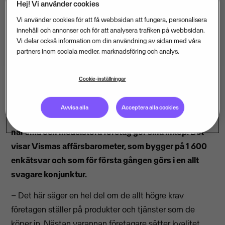
Hej! Vi använder cookies
Vi använder cookies för att få webbsidan att fungera, personalisera
innehåll och annonser och för att analysera trafiken på webbsidan.
Vi delar också information om din användning av sidan med våra
partners inom sociala medier, marknadsföring och analys.
Cookie-inställningar
Vismas affärsbarometer
Avvisa alla
Acceptera alla cookies
Kvalitet fortsätter att vara betydligt viktigare än pris
när små och medelstora företag gör sina inköp. Det
visar Vismas affärsbarometer, som bygger på 1 600
enkätsvar och som för första gången görs i en allt
svagare konjunktur.
– Det här säger en hel del om de allt högre krav
företagen ställer på produkter och tjänster som de
köper in. Nästan varannan företagare sätter kvalitet