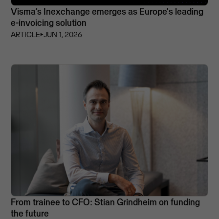
Visma’s Inexchange emerges as Europe's leading
e-invoicing solution
ARTICLE
⏵
JUN 1, 2026
From trainee to CFO: Stian Grindheim on funding
the future