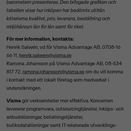
barometern presenteras. Den bifogade grafiken och
tabellen visar hur inköpen har bedömts utifrån
kriterierna kvalitet, pris, leverans, beställning och
miljöhänsyn län för län samt för riket.
För mer information, kontakta:
Henrik Salwén, vd för Visma Advantage AB, 0708-16
66 11,
henrik.salwen@visma.se
Ramona Johansson på Visma Advantage AB, 08-534
817 72,
ramona.johansson@visma.se
om du vill komma
i kontakt med ett lokalt företag som medverkat i
undersökningen.
Visma
gör verksamheter mer effektiva. Koncernen
levererar programvara, outsourcingtjänster, inköps- och
anbudslösningar, betalningstjänster,
butiksdatalösningar samt IT-relaterade utvecklings-