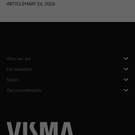
ARTICLE
⏵
MAY 26, 2026
Who we are
For investors
News
Our commitments