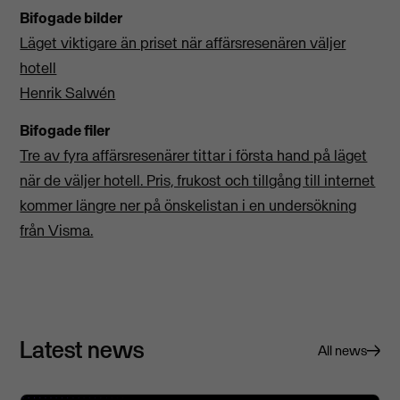
Bifogade bilder
Läget viktigare än priset när affärsresenären väljer
hotell
Henrik Salwén
Bifogade filer
Tre av fyra affärsresenärer tittar i första hand på läget
när de väljer hotell. Pris, frukost och tillgång till internet
kommer längre ner på önskelistan i en undersökning
från Visma.
Latest news
All news