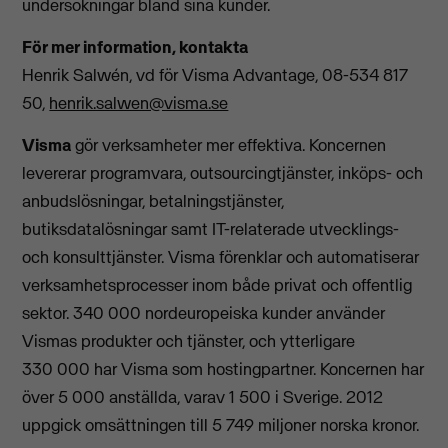
undersökningar bland sina kunder.
För mer information, kontakta
Henrik Salwén, vd för Visma Advantage, 08-534 817
50,
henrik.salwen@visma.se
Visma
gör verksamheter mer effektiva. Koncernen
levererar programvara, outsourcingtjänster, inköps- och
anbudslösningar, betalningstjänster,
butiksdatalösningar samt IT-relaterade utvecklings-
och konsulttjänster. Visma förenklar och automatiserar
verksamhetsprocesser inom både privat och offentlig
sektor. 340 000 nordeuropeiska kunder använder
Vismas produkter och tjänster, och ytterligare
330 000 har Visma som hostingpartner. Koncernen har
över 5 000 anställda, varav 1 500 i Sverige. 2012
uppgick omsättningen till 5 749 miljoner norska kronor.