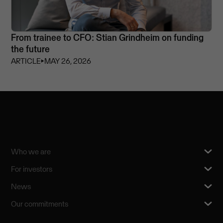
From trainee to CFO: Stian Grindheim on funding
the future
ARTICLE
⏵
MAY 26, 2026
Who we are
For investors
News
Our commitments