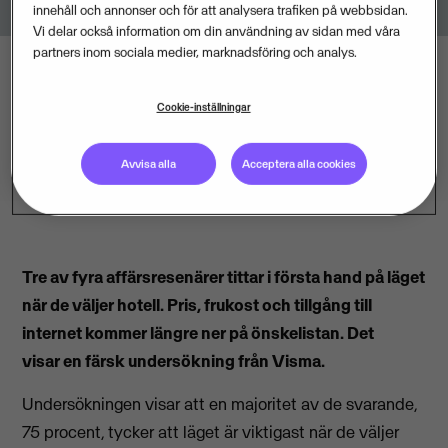
innehåll och annonser och för att analysera trafiken på webbsidan.
Vi delar också information om din användning av sidan med våra
partners inom sociala medier, marknadsföring och analys.
Cookie-inställningar
Avvisa alla
Acceptera alla cookies
Tre av fyra affärsresenärer tittar i första hand på läget
när de väljer hotell. Pris, frukost och tillgång till
internet kommer längre ner på önskelistan. Det
visar en färsk undersökning från Visma.
Undersökningen visar att en majoritet av de svarande,
75 procent, tycker att läget är viktigast när de väljer