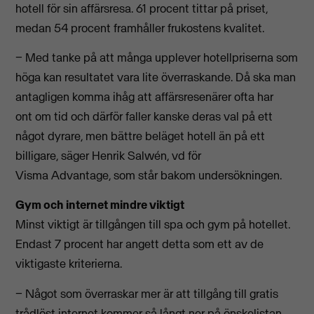
hotell för sin affärsresa. 61 procent tittar på priset,
medan 54 procent framhåller frukostens kvalitet.
− Med tanke på att många upplever hotellpriserna som
höga kan resultatet vara lite överraskande. Då ska man
antagligen komma ihåg att affärsresenärer ofta har
ont om tid och därför faller kanske deras val på ett
något dyrare, men bättre beläget hotell än på ett
billigare, säger Henrik Salwén, vd för
Visma Advantage, som står bakom undersökningen.
Gym och internet mindre viktigt
Minst viktigt är tillgången till spa och gym på hotellet.
Endast 7 procent har angett detta som ett av de
viktigaste kriterierna.
− Något som överraskar mer är att tillgång till gratis
trådlöst internet kommer så långt ner på önskelistan.