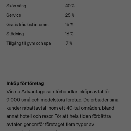
Skön säng
40 %
Service
25 %
Gratis trådlöst internet
16 %
Städning
16 %
Tillgång till gym och spa
7 %
Inköp för företag
Visma Advantage samförhandlar inköpsavtal för
9 000 små och medelstora företag. De erbjuder sina
kunder rabattavtal inom ett 40-tal områden, bland
annat hotell och resor. För att hela tiden förbättra
avtalen genomför företaget flera typer av