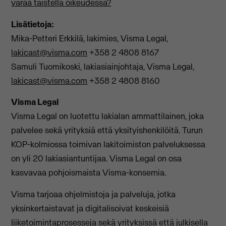
varaa taistella oikeudessa?
Lisätietoja:
Mika-Petteri Erkkilä, lakimies, Visma Legal,
lakicast@visma.com
+358 2 4808 8167
Samuli Tuomikoski, lakiasiainjohtaja, Visma Legal,
lakicast@visma.com
+358 2 4808 8160
Visma Legal
Visma Legal on luotettu lakialan ammattilainen, joka
palvelee sekä yrityksiä että yksityishenkilöitä. Turun
KOP-kolmiossa toimivan lakitoimiston palveluksessa
on yli 20 lakiasiantuntijaa. Visma Legal on osa
kasvavaa pohjoismaista Visma-konsernia.
Visma tarjoaa ohjelmistoja ja palveluja, jotka
yksinkertaistavat ja digitalisoivat keskeisiä
liiketoimintaprosesseja sekä yrityksissä että julkisella