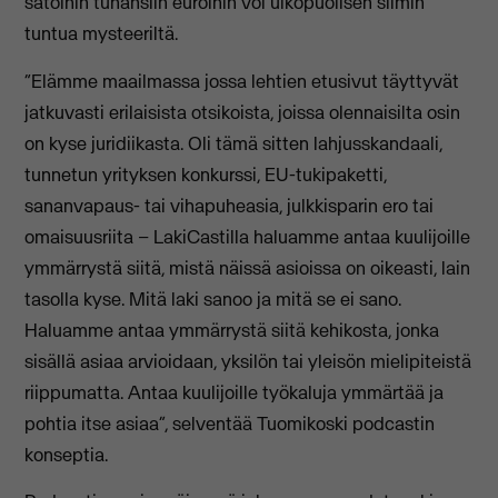
satoihin tuhansiin euroihin voi ulkopuolisen silmin
tuntua mysteeriltä.
“Elämme maailmassa jossa lehtien etusivut täyttyvät
jatkuvasti erilaisista otsikoista, joissa olennaisilta osin
on kyse juridiikasta. Oli tämä sitten lahjusskandaali,
tunnetun yrityksen konkurssi, EU-tukipaketti,
sananvapaus- tai vihapuheasia, julkkisparin ero tai
omaisuusriita – LakiCastilla haluamme antaa kuulijoille
ymmärrystä siitä, mistä näissä asioissa on oikeasti, lain
tasolla kyse. Mitä laki sanoo ja mitä se ei sano.
Haluamme antaa ymmärrystä siitä kehikosta, jonka
sisällä asiaa arvioidaan, yksilön tai yleisön mielipiteistä
riippumatta. Antaa kuulijoille työkaluja ymmärtää ja
pohtia itse asiaa”, selventää Tuomikoski podcastin
konseptia.