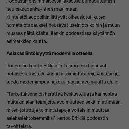
Podcastin ensimmäisessä jaksossa pureudutaankin
heti oikeudenkäyntien maailmaan.
Kiinteistökauppoihin liittyvät oikeusjutut, kuten
hometalotapaukset nousevat usein otsikoihin ja muun
muassa näitä käsitelläänkin podcastissa käytännön
esimerkkien kautta.
Asiakaslähtöisyyttä modernilla otteella
Podcastin kautta Erkkilä ja Tuomikoski haluavat
tietoisesti taistella vanhoja toimintatapoja vastaan ja
tuoda modernimpaa näkökulmaa ja avoimuutta alalle.
“Tarkoituksena on herättää keskustelua ja kannustaa
muitakin alan toimijoita avoimuuteen sekä miettimään,
miten totuttuja toimintatapoja voitaisiin muuttaa
asiakaslähtöisemmiksi”, kertoo Erkkilä podcastin
tavoitteista.