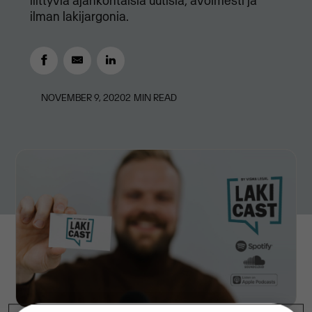
liittyviä ajankohtaisia uutisia, avoimesti ja
ilman lakijargonia.
NOVEMBER 9, 2020
2
MIN READ