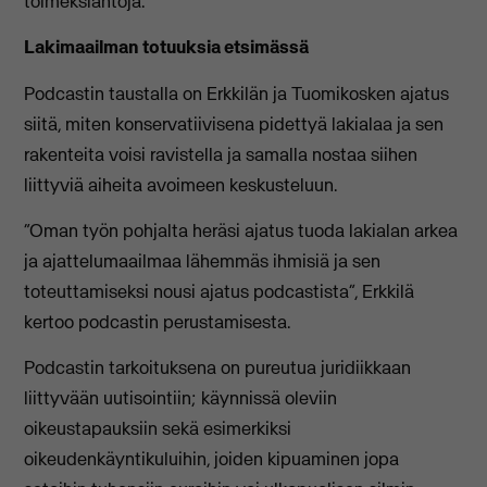
toimeksiantoja.
Lakimaailman totuuksia etsimässä
Podcastin taustalla on Erkkilän ja Tuomikosken ajatus
siitä, miten konservatiivisena pidettyä lakialaa ja sen
rakenteita voisi ravistella ja samalla nostaa siihen
liittyviä aiheita avoimeen keskusteluun.
“Oman työn pohjalta heräsi ajatus tuoda lakialan arkea
ja ajattelumaailmaa lähemmäs ihmisiä ja sen
toteuttamiseksi nousi ajatus podcastista”, Erkkilä
kertoo podcastin perustamisesta.
Podcastin tarkoituksena on pureutua juridiikkaan
liittyvään uutisointiin; käynnissä oleviin
oikeustapauksiin sekä esimerkiksi
oikeudenkäyntikuluihin, joiden kipuaminen jopa