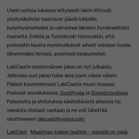
Usein uutisia lukiessa erityisesti lakiin liittyvät
yksityiskohdat saattavat jäädä lukijoille
kysymysmerkeiksi ja vahvistaa lakialan byrokraattista
mainetta. Erkkilä ja Tuomikoski toivovatkin, että
podcastin kautta monimutkaiset aiheet voidaan tuoda
lähemmäksi ihmisiä, avoimesti keskustellen.
LakiCastin ensimmäinen jakso on nyt julkaistu.
Jatkossa uusi jakso tulee aina parin viikon välein.
Pääset kuuntelemaan LakiCastia muun muassa
Podcast-sovelluksissa,
Spotifyssa
ja
Soundcloudissa
.
Palautetta ja ehdotuksia käsiteltävistä aiheista tai
vieraista otetaan vastaan ja ne voit lähettää
osoitteeseen
lakicast@visma.com
.
LakiCast
·
Maailman kallein teatteri – kenellä on vielä