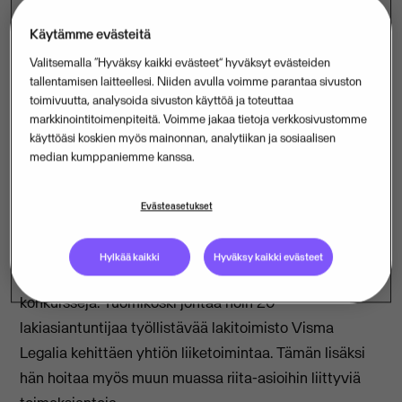
Käytämme evästeitä
Osana Visma Financial Solutions Oy:tä toimiva
Valitsemalla “Hyväksy kaikki evästeet” hyväksyt evästeiden
tallentamisen laitteellesi. Niiden avulla voimme parantaa sivuston
lakitoimisto Visma Legal aloittaa uuden LakiCast-
toimivuutta, analysoida sivuston käyttöä ja toteuttaa
podcastin, jossa käsitellään lakiasioihin liittyviä
markkinointitoimenpiteitä. Voimme jakaa tietoja verkkosivustomme
ajankohtaisia uutisia, avoimesti ja ilman lakijargonia.
käyttöäsi koskien myös mainonnan, analytiikan ja sosiaalisen
median kumppaniemme kanssa.
Tänään julkaistun LakiCast-podcastin juontajina
toimivat Visma Legalin lakimies
Mika-Petteri Erkkilä
Evästeasetukset
sekä lakiasiainjohtaja
Samuli Tuomikoski
. Erkkilä on
lakitoimistossa keskittynyt hoitamaan erilaisia riita- ja
Hylkää kaikki
Hyväksy kaikki evästeet
sopimusasioita sekä maksukyvyttömyysasioita, kuten
konkursseja. Tuomikoski johtaa noin 20
lakiasiantuntijaa työllistävää lakitoimisto Visma
Legalia kehittäen yhtiön liiketoimintaa. Tämän lisäksi
hän hoitaa myös muun muassa riita-asioihin liittyviä