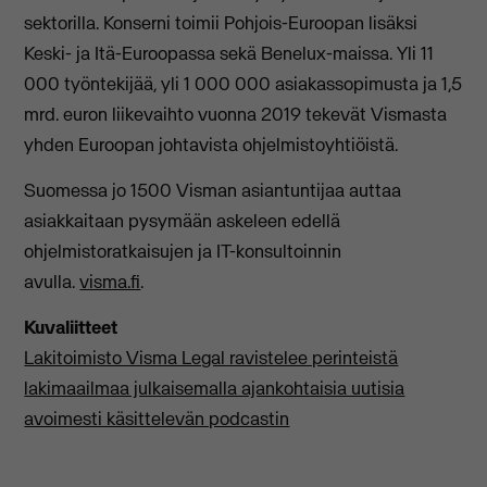
sektorilla. Konserni toimii Pohjois-Euroopan lisäksi
Keski- ja Itä-Euroopassa sekä Benelux-maissa. Yli 11
000 työntekijää, yli 1 000 000 asiakassopimusta ja 1,5
mrd. euron liikevaihto vuonna 2019 tekevät Vismasta
yhden Euroopan johtavista ohjelmistoyhtiöistä.
Suomessa jo 1500 Visman asiantuntijaa auttaa
asiakkaitaan pysymään askeleen edellä
ohjelmistoratkaisujen ja IT-konsultoinnin
avulla.
visma.fi
.
Kuvaliitteet
Lakitoimisto Visma Legal ravistelee perinteistä
lakimaailmaa julkaisemalla ajankohtaisia uutisia
avoimesti käsittelevän podcastin