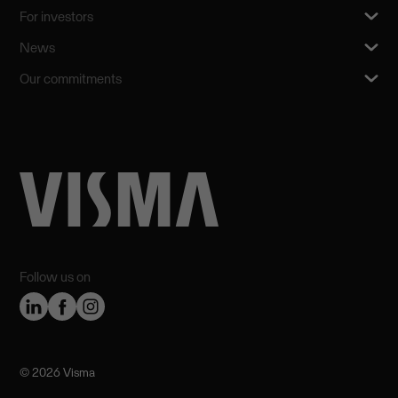
For investors
News
Our commitments
Follow us on
©️ 2026 Visma