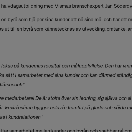
en halvdagsutbildning med Vismas branschexpert Jan Söderqvi
ll en byrå som hjälper sina kunder att nå sina mål och har ett 
s ut till en byrå som kännetecknas av utveckling, omtanke, a
fokus på kundernas resultat och måluppfyllelse. Den här vinn
olika sätt i samarbetet med sina kunder och kan därmed ständi
affärscoach!"
are medarbetare! De är stolta över sin ledning, sig själva och s
åt. Revisionären bygger hela sin framtid på glada och nöjda 
as i kundrelationen."
ttar samarbetet mellan kunder och byrån och snabbar på omstä