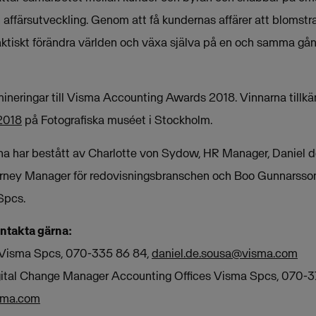
affärsutveckling. Genom att få kundernas affärer att blomst
aktiskt förändra världen och växa själva på en och samma gån
mineringar till Visma Accounting Awards 2018. Vinnarna tillkä
2018
på Fotografiska muséet i Stockholm.
na har bestått av Charlotte von Sydow, HR Manager, Daniel d
rney Manager för redovisningsbranschen och Boo Gunnarsson,
 Spcs.
ontakta gärna:
r Visma Spcs, 070-335 86 84,
daniel.de.sousa@visma.com
gital Change Manager Accounting Offices Visma Spcs, 070-3
sma.com