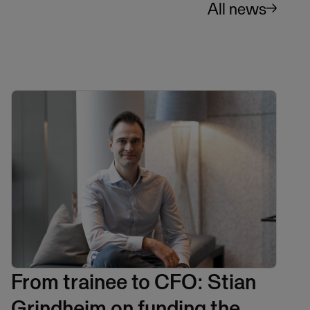
All news
From trainee to CFO: Stian
Grindheim on funding the