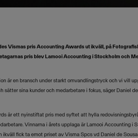
des Vismas pris Accounting Awards ut ikväll, på Fotografi
retagarnas pris blev Lamooi Accounting i Stockholm och Me
ion är en bransch under starkt omvandlingstryck och vi vill
h sätter sina kunder och medarbetare i fokus, säger Daniel d
 är ett nyinstiftat pris med syftet att hylla redovisningsby
edarbetare. Vinnarna i årets upplaga är Lamooi Accounting i
om ikväll fick ta emot priset av Visma Spcs vd Daniel de Sous