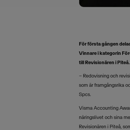
För första gången dela
Vinnare i kategorin Fö
till Revisionären i Piteå.
– Redovisning och revis
som är framgångsrika oc
Spcs.
Visma Accounting Awards
näringslivet och sina m
Revisionären i Piteå, s