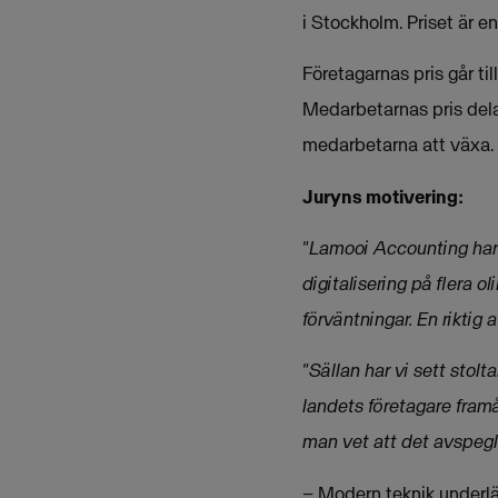
i Stockholm. Priset är 
Företagarnas pris går ti
Medarbetarnas pris dela
medarbetarna att växa.
Juryns motivering:
"Lamooi Accounting har 
digitalisering på flera 
förväntningar. En riktig 
"Sällan har vi sett stolt
landets företagare fram
man vet att det avspegl
– Modern teknik underlä