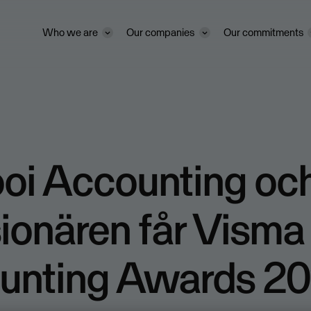
Who we are
Our companies
Our commitments
oi Accounting oc
ionären får Visma
unting Awards 2