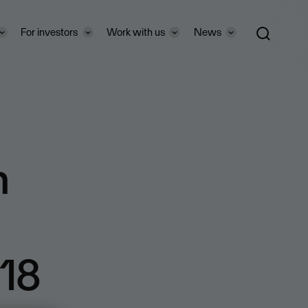
For investors
Work with us
News
h
018