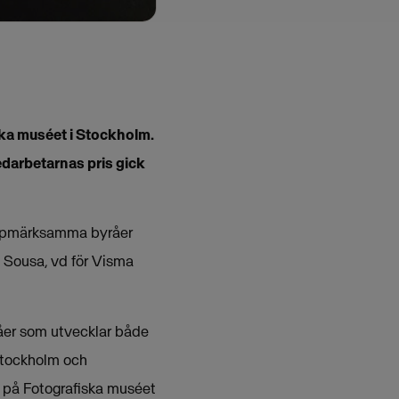
ska muséet i Stockholm.
darbetarnas pris gick
 uppmärksamma byråer
e Sousa, vd för Visma
råer som utvecklar både
 Stockholm och
a på Fotografiska muséet