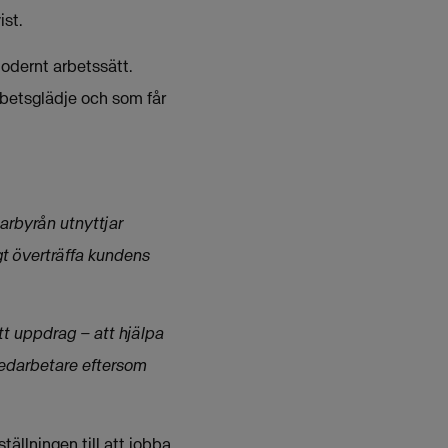
st.
modernt arbetssätt.
rbetsglädje och som får
arbyrån utnyttjar
gt överträffa kundens
itt uppdrag – att hjälpa
medarbetare eftersom
llningen till att jobba