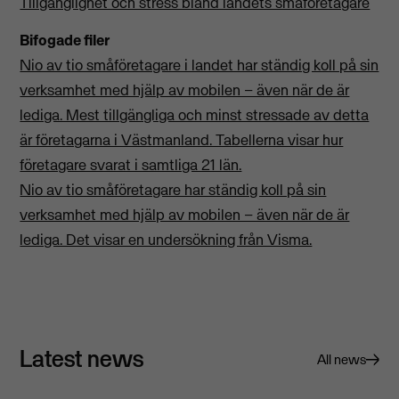
Tillgänglighet och stress bland landets småföretagare
Bifogade filer
Nio av tio småföretagare i landet har ständig koll på sin
verksamhet med hjälp av mobilen – även när de är
lediga. Mest tillgängliga och minst stressade av detta
är företagarna i Västmanland. Tabellerna visar hur
företagare svarat i samtliga 21 län.
Nio av tio småföretagare har ständig koll på sin
verksamhet med hjälp av mobilen – även när de är
lediga. Det visar en undersökning från Visma.
Latest news
All news