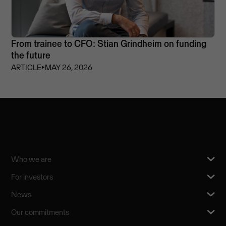
From trainee to CFO: Stian Grindheim on funding
the future
ARTICLE
⏵
MAY 26, 2026
Who we are
For investors
News
Our commitments