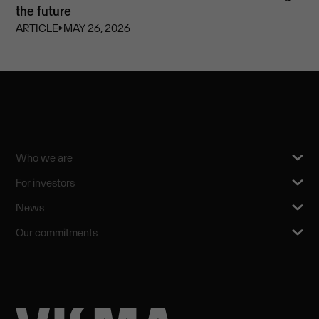
the future
ARTICLE
⏵
MAY 26, 2026
Who we are
For investors
News
Our commitments