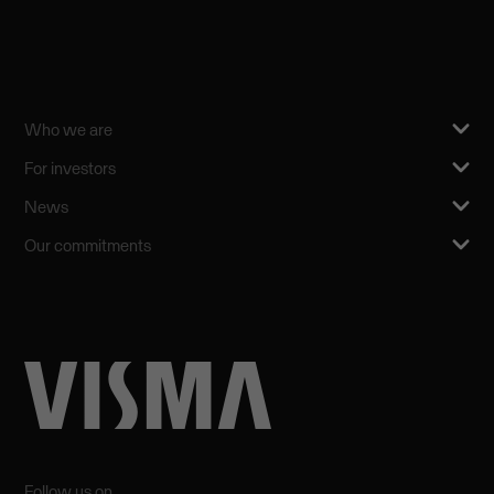
Who we are
For investors
News
Our commitments
Follow us on