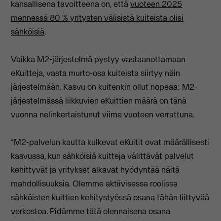
kansallisena tavoitteena on, että
vuoteen 2025
mennessä 80 % yritysten välisistä kuiteista olisi
sähköisiä
.
Vaikka M2-järjestelmä pystyy vastaanottamaan
eKuitteja, vasta murto-osa kuiteista siirtyy näin
järjestelmään. Kasvu on kuitenkin ollut nopeaa: M2-
järjestelmässä liikkuvien eKuittien määrä on tänä
vuonna nelinkertaistunut viime vuoteen verrattuna.
“M2-palvelun kautta kulkevat eKuitit ovat määrällisesti
kasvussa, kun sähköisiä kuitteja välittävät palvelut
kehittyvät ja yritykset alkavat hyödyntää näitä
mahdollisuuksia. Olemme aktiivisessa roolissa
sähköisten kuittien kehitystyössä osana tähän liittyvää
verkostoa. Pidämme tätä olennaisena osana