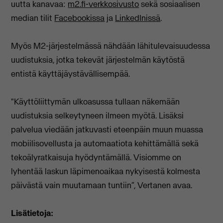
uutta kanavaa:
m2.fi-verkkosivusto
sekä sosiaalisen
median tilit
Facebookissa
ja
LinkedInissä
.
Myös M2-järjestelmässä nähdään lähitulevaisuudessa
uudistuksia, jotka tekevät järjestelmän käytöstä
entistä käyttäjäystävällisempää.
"Käyttöliittymän ulkoasussa tullaan näkemään
uudistuksia selkeytyneen ilmeen myötä. Lisäksi
palvelua viedään jatkuvasti eteenpäin muun muassa
mobiilisovellusta ja automaatiota kehittämällä sekä
tekoälyratkaisuja hyödyntämällä. Visiomme on
lyhentää laskun läpimenoaikaa nykyisestä kolmesta
päivästä vain muutamaan tuntiin”, Vertanen avaa.
Lisätietoja: