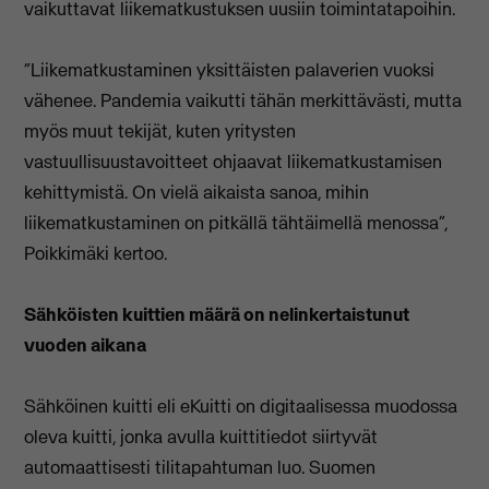
vaikuttavat liikematkustuksen uusiin toimintatapoihin.
“Liikematkustaminen yksittäisten palaverien vuoksi
vähenee. Pandemia vaikutti tähän merkittävästi, mutta
myös muut tekijät, kuten yritysten
vastuullisuustavoitteet ohjaavat liikematkustamisen
kehittymistä. On vielä aikaista sanoa, mihin
liikematkustaminen on pitkällä tähtäimellä menossa”,
Poikkimäki kertoo.
Sähköisten kuittien määrä on nelinkertaistunut
vuoden aikana
Sähköinen kuitti eli eKuitti on digitaalisessa muodossa
oleva kuitti, jonka avulla kuittitiedot siirtyvät
automaattisesti tilitapahtuman luo. Suomen