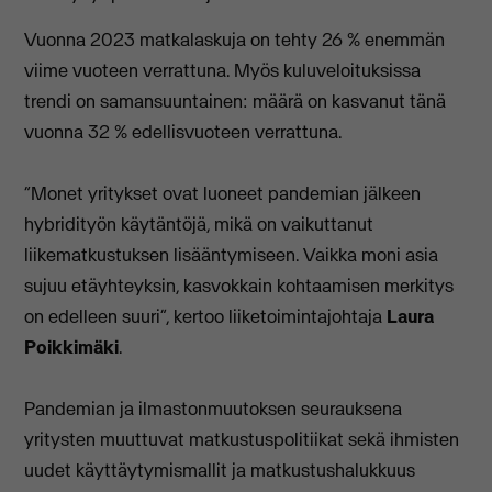
Vuonna 2023 matkalaskuja on tehty 26 % enemmän
viime vuoteen verrattuna. Myös kuluveloituksissa
trendi on samansuuntainen: määrä on kasvanut tänä
vuonna 32 % edellisvuoteen verrattuna.
“Monet yritykset ovat luoneet pandemian jälkeen
hybridityön käytäntöjä, mikä on vaikuttanut
liikematkustuksen lisääntymiseen. Vaikka moni asia
sujuu etäyhteyksin, kasvokkain kohtaamisen merkitys
on edelleen suuri”, kertoo liiketoimintajohtaja
Laura
Poikkimäki
.
Pandemian ja ilmastonmuutoksen seurauksena
yritysten muuttuvat matkustuspolitiikat sekä ihmisten
uudet käyttäytymismallit ja matkustushalukkuus