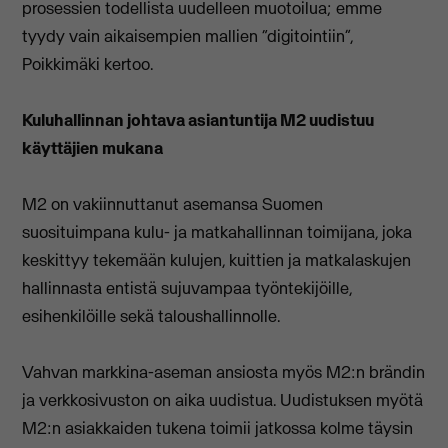
prosessien todellista uudelleen muotoilua; emme
tyydy vain aikaisempien mallien “digitointiin”,
Poikkimäki kertoo.
Kuluhallinnan johtava asiantuntija M2 uudistuu
käyttäjien mukana
M2 on vakiinnuttanut asemansa Suomen
suosituimpana kulu- ja matkahallinnan toimijana, joka
keskittyy tekemään kulujen, kuittien ja matkalaskujen
hallinnasta entistä sujuvampaa työntekijöille,
esihenkilöille sekä taloushallinnolle.
Vahvan markkina-aseman ansiosta myös M2:n brändin
ja verkkosivuston on aika uudistua. Uudistuksen myötä
M2:n asiakkaiden tukena toimii jatkossa kolme täysin