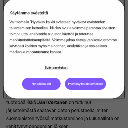
Käytämme evästeitä
Covid-19-pandemia mullisti yritysten ja työntekijöiden
Valitsemalla “Hyväksy kaikki evästeet” hyväksyt evästeiden
työn tekemisen tavat. Erityisesti liikematkustus koki
tallentamisen laitteellesi. Niiden avulla voimme parantaa sivuston
merkittävän notkahduksen, kun yrityksissä siirryttiin
toimivuutta, analysoida sivuston käyttöä ja toteuttaa
markkinointitoimenpiteitä. Voimme jakaa tietoja verkkosivustomme
etätyöhön. Vaikka yritykset ovat omaksuneet
käyttöäsi koskien myös mainonnan, analytiikan ja sosiaalisen
hybridityöskentelyn tavat, tarve kasvokkain
median kumppaniemme kanssa.
kohtaamisille ei ole poistunut.
Evästeasetukset
M2 kulu- ja matkalaskujärjestelmän piiriin kuuluu yli
miljoona loppukäyttäjää sekä kuukausittain 130 000
Hylkää kaikki
Hyväksy kaikki evästeet
uniikkia käyttäjää. Järjestelmän piirissä onkin jo lähes
joka kolmas työikäinen suomalainen. M2:n
tuotepäällikkö
Jani Vertanen
on tutkinut
järjestelmästä saatavan datan perusteella, miten
suomalaisten työssä matkustaminen ja kuluhallinta on
kehittynyt pandemian jälkeen.