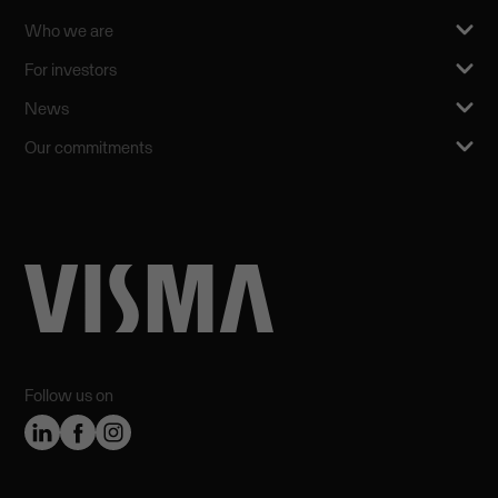
Who we are
For investors
News
Our commitments
Follow us on