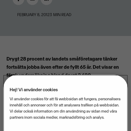
FEBRUARY 8, 2012
3
MIN READ
Drygt 28 procent av landets småföretagare tänker
fortsätta jobba även efter de fyllt 65 år. Det visar en
färsk undersökning bland drygt 2 600
småföretagare.
Hej! Vi använder cookies
I en intervju i gårdagens Dagens Nyheter öppnade
Vi använder cookies för att få webbsidan att fungera, personalisera
statsminister Fredrik Reinfeldt för ett arbetsliv som kan
innehåll och annonser och för att analysera trafiken på webbsidan.
sträcka sig till 75 års ålder. Han menar även att man
Vi delar också information om din användning av sidan med våra
partners inom sociala medier, marknadsföring och analys.
ska vara beredd att byta karriär mitt i arbetslivet.