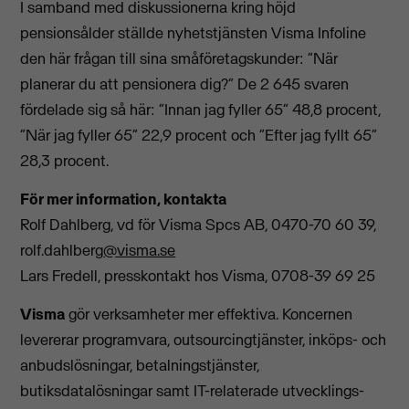
I samband med diskussionerna kring höjd
pensionsålder ställde nyhetstjänsten Visma Infoline
den här frågan till sina småföretagskunder: ”När
planerar du att pensionera dig?” De 2 645 svaren
fördelade sig så här: ”Innan jag fyller 65” 48,8 procent,
”När jag fyller 65” 22,9 procent och ”Efter jag fyllt 65”
28,3 procent.
För mer information, kontakta
Rolf Dahlberg, vd för Visma Spcs AB, 0470-70 60 39,
rolf.dahlberg
@visma.se
Lars Fredell, presskontakt hos Visma, 0708-39 69 25
Visma
gör verksamheter mer effektiva. Koncernen
levererar programvara, outsourcingtjänster, inköps- och
anbudslösningar, betalningstjänster,
butiksdatalösningar samt IT-relaterade utvecklings-