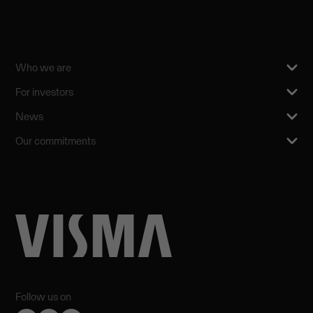
Who we are
For investors
News
Our commitments
Follow us on