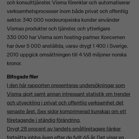
och konsulttjänster. Visma förenklar och automatiserar
verksamhetsprocesser inom både privat och offentlig
sektor. 340 000 nordeuropeiska kunder använder
Vismas produkter och tjänster, och ytterligare
330 000 har Visma som hosting-partner. Koncernen
har över 5 000 anställda, varav drygt 1 400 i Sverige.
2010 uppgick omsättningen till 4 168 miljoner norska
kronor.
Bifogade filer
I den här rapporten presenteras undersökningar som
Visma gjort samt annan intressant statistik om trender
och utveckling i privat och offentlig verksamhet det
senaste året. Sex sidor komprimerad kunskap om ett
företagande i ständig förändring.
Drygt 28 procent av landets småföretagare tänker
fortsätta jobba även efter de fyllt 65 år. Det visar en