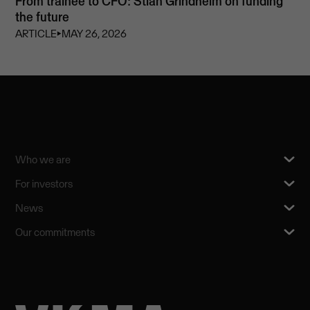
From trainee to CFO: Stian Grindheim on funding
the future
ARTICLE
⏵
MAY 26, 2026
Who we are
For investors
News
Our commitments