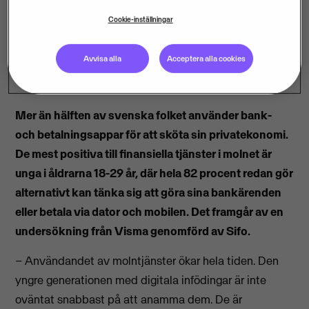
Cookie-inställningar
Avvisa alla
Acceptera alla cookies
Mer än hälften av svenska folket använder bank-
och betalningsappar för att sköta sin privatekonomi.
De mest positiva till finansiella tjänster i molnet är
unga i åldrarna 18-29 år, där hela 82 procent redan gör
alternativt kan tänka sig att göra sina bankärenden
eller betala via dator och mobilen. Det framgår av en
undersökning från Visma genomförd av Sifo.
– Användandet av molntjänster ökar hela tiden. Den
yngre generationen med digitala infödingar är inte
oväntat snabbast på att anamma dem. De är