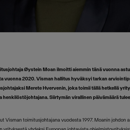
tusjohtaja Øystein Moan ilmoitti aiemmin tänä vuonna ast
lta vuonna 2020. Visman hallitus hyväksyi tarkan arviointip
johtajaksi Merete Hvervenin, joka toimii tällä hetkellä yri
a henkilöstöjohtajana. Siirtymän virallinen päivämäärä tule
ut Visman toimitusjohtajana vuodesta 1997. Moanin johdon 
 yrityksestä yhdeksi Euroopan johtavista ohjelmistoyrityksistä