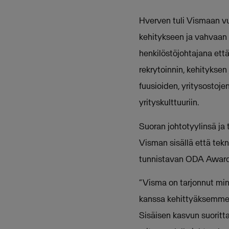
Hverven tuli Vismaan vu
kehitykseen ja vahvaan
henkilöstöjohtajana et
rekrytoinnin, kehityksen
fuusioiden, yritysostoje
yrityskulttuuriin.
Suoran johtotyylinsä ja
Visman sisällä että tekn
tunnistavan ODA Award 
“Visma on tarjonnut min
kanssa kehittyäksemme 
Sisäisen kasvun suoritt