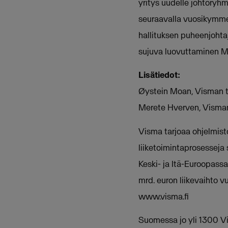
yritys uudelle johtoryh
seuraavalla vuosikymmene
hallituksen puheenjohta
sujuva luovuttaminen M
Lisätiedot:
Øystein Moan, Visman t
Merete Hverven, Visman 
Visma tarjoaa ohjelmistoj
liiketoimintaprosesseja s
Keski- ja Itä-Euroopass
mrd. euron liikevaihto 
www.visma.fi
Suomessa jo yli 1300 V