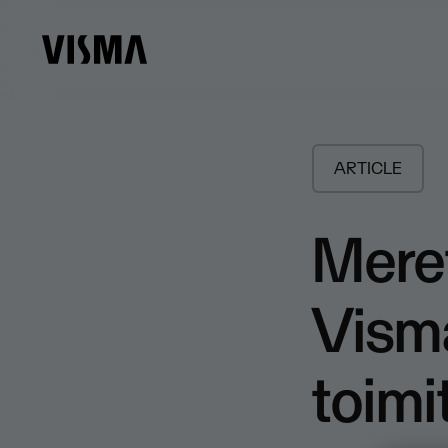
ARTICLE
​Mere
Vism
toimi