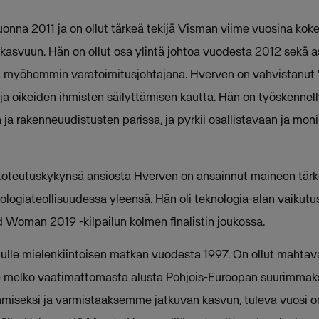
onna 2011 ja on ollut tärkeä tekijä Visman viime vuosina k
 kasvuun. Hän on ollut osa ylintä johtoa vuodesta 2012 sekä
tä myöhemmin varatoimitusjohtajana. Hverven on vahvistanu
 ja oikeiden ihmisten säilyttämisen kautta. Hän on työskennellyt
n ja rakenneuudistusten parissa, ja pyrkii osallistavaan ja mo
 toteutuskykynsä ansiosta Hverven on ansainnut maineen tärk
ologiateollisuudessa yleensä. Hän oli teknologia-alan vaikutus
Woman 2019 -kilpailun kolmen finalistin joukossa.
ulle mielenkiintoisen matkan vuodesta 1997. On ollut mahtava
melko vaatimattomasta alusta Pohjois-Euroopan suurimmaksi 
amiseksi ja varmistaaksemme jatkuvan kasvun, tuleva vuosi on