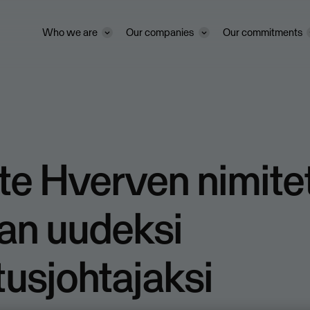
Who we are
Our companies
Our commitments
te Hverven nimite
an uudeksi
tusjohtajaksi