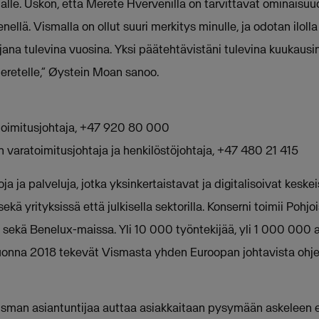
mälle. Uskon, että Merete Hvervenillä on tarvittavat ominai
llä. Vismalla on ollut suuri merkitys minulle, ja odotan ilol
jana tulevina vuosina. Yksi päätehtävistäni tulevina kuukaus
eretelle,” Øystein Moan sanoo.
oimitusjohtaja, +47 920 80 000
varatoimitusjohtaja ja henkilöstöjohtaja, +47 480 21 415
a ja palveluja, jotka yksinkertaistavat ja digitalisoivat keskei
ekä yrityksissä että julkisella sektorilla. Konserni toimii Pohj
a sekä Benelux-maissa. Yli 10 000 työntekijää, yli 1 000 000 
vuonna 2018 tekevät Vismasta yhden Euroopan johtavista ohje
isman asiantuntijaa auttaa asiakkaitaan pysymään askeleen 