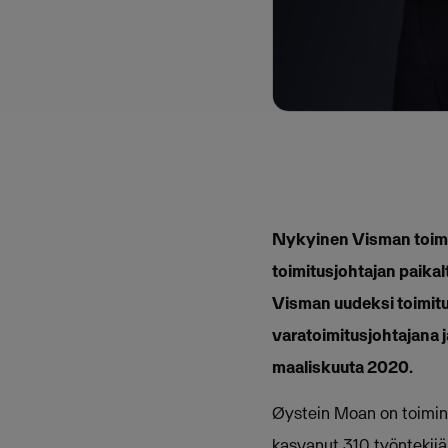
Nykyinen Visman toimi
toimitusjohtajan paika
Visman uudeksi toimitus
varatoimitusjohtajana j
maaliskuuta 2020.
Øystein Moan on toimin
kasvanut 310 työntekijän