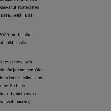
 kasvanut strategisten
issa, Keski- ja Itä-
2020, mutta jatkaa
 hallitukselle
ät ovat todellakin
erinnön jatkaminen. Olen
iden kanssa. Minulla on
ämme. Se tulee
a keskittymistä myös
vahvistamiseksi,”