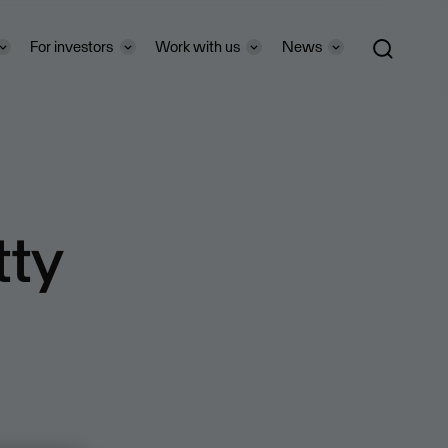
For investors
Work with us
News
tty