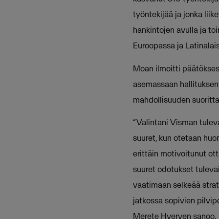
työntekijää ja jonka lii
hankintojen avulla ja to
Euroopassa ja Latinalai
Moan ilmoitti päätökse
asemassaan hallituksen 
mahdollisuuden suoritta
“Valintani Visman tuleva
suuret, kun otetaan huo
erittäin motivoitunut o
suuret odotukset tulev
vaatimaan selkeää strat
jatkossa sopivien pilvi
Merete Hverven sanoo.