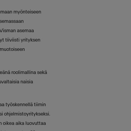
okemaan myönteiseen
 asemassaan
t Visman asemaa
 tiiviisti yrityksen
nimuotoiseen
eänä roolimallina sekä
valtaisia naisia
a työskennellä tiimin
ohjelmistoyritykseksi.
 oikea aika luovuttaa