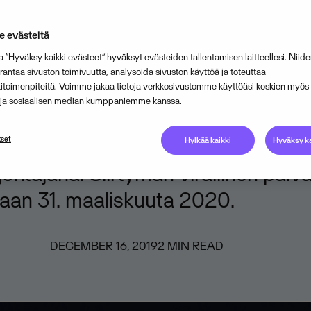
isman toimitusjohtaja Øystein Moa
 evästeitä
änä vuonna astuvansa alas toimitu
a “Hyväksy kaikki evästeet” hyväksyt evästeiden tallentamisen laitteellesi. Niide
uonna 2020. Visman hallitus hyväk
ntaa sivuston toimivuutta, analysoida sivuston käyttöä ja toteuttaa
titoimenpiteitä. Voimme jakaa tietoja verkkosivustomme käyttöäsi koskien myö
rosessin jälkeen Visman uudeksi
n ja sosiaalisen median kumppaniemme kanssa.
htajaksi Merete Hvervenin, joka toimi
set
rityksen varatoimitusjohtajana ja
Hylkää kaikki
Hyväksy ka
johtajana. Siirtymän virallinen päi
aan 31. maaliskuuta 2020.
DECEMBER 16, 2019
2
MIN READ