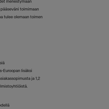
suudet menestymään
la pääseväni toimimaan
ina tulee olemaan toimen
siä
ois-Euroopan lisäksi
asiakassopimusta ja 1,2
lmistoyhtiöistä.
edellä