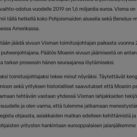
kevaihto-odotus vuodelle 2019 on 1,6 miljardia euroa. Visma on
imii tällä hetkellä koko Pohjoismaiden alueella sekä Benelux-ma
sessa Amerikassa.
stään jäädä sivuun Visman toimitusjohtajan paikasta vuonna 
puheenjohtajana. Päätös Moanin sivuun jäämisestä on antanut
a tarkan prosessin hänen seuraajansa löytämiseksi.
ksi toimitusjohtajaksi tekee minut nöyräksi. Täytettävät keng
mioon sekä yrityksen historialliset saavutukset että Moanin p
ttamaan tehtävän vastaan yhdessä Visman lahjakkaiden tekijö
aisuudelle ja olen varma, että tulemme jatkamaan menestyst
egista ohjausta, asiakkaiden matkan edelleen kehittämistä j
pohjaisten yritysten hankintaan eurooppalaisen jalanjälkemme 