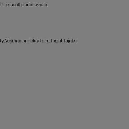
IT-konsultoinnin avulla.
ty Visman uudeksi toimitusjohtajaksi