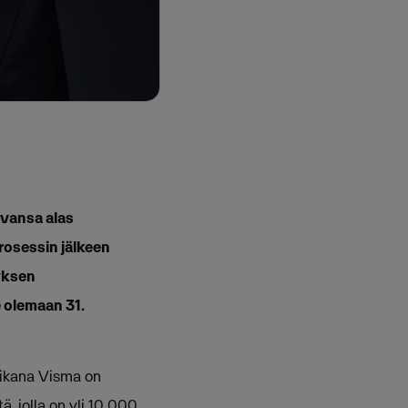
uvansa alas
rosessin jälkeen
tyksen
e olemaan 31.
aikana Visma on
, jolla on yli 10 000