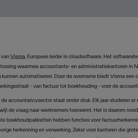
l van
Visma
, Europees leider in cloudsoftware. Het softwarebe
plossing waarmee accountants- en administratiekantoren in N
g kunnen automatiseren. Door de overname biedt Visma een 
kingsstraat - van factuur tot boekhouding - voor de accoun
de accountancysector staat onder druk. Elk jaar studeren er
wijl de vraag naar werknemers toeneemt. Het is daarom nood
te boekhoudpakketten hebben functies voor factuurherkennin
rige herkenning en verwerking. Zeker voor kantoren die gro