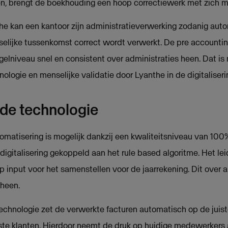
en, brengt de boekhouding een hoop correctiewerk met zich m
he kan een kantoor zijn administratieverwerking zodanig aut
elijke tussenkomst correct wordt verwerkt. De pre accountin
gelniveau snel en consistent over administraties heen. Dat is
logie en menselijke validatie door Lyanthe in de digitaliseri
de technologie
atisering is mogelijk dankzij een kwaliteitsniveau van 100
digitalisering gekoppeld aan het rule based algoritme. Het lei
 input voor het samenstellen voor de jaarrekening. Dit over a
 heen.
echnologie zet de verwerkte facturen automatisch op de juist
iste klanten. Hierdoor neemt de druk op huidige medewerkers 