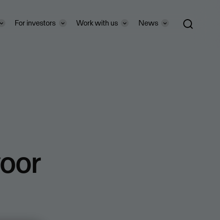
For investors
Work with us
News
voor