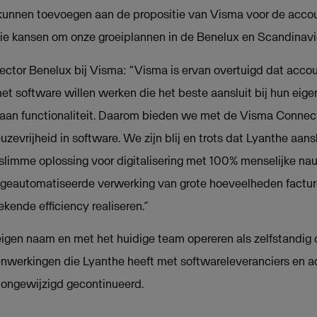
e kunnen toevoegen aan de propositie van Visma voor de acco
e kansen om onze groeiplannen in de Benelux en Scandinavië 
ector Benelux bij Visma: “Visma is ervan overtuigd dat acco
et software willen werken die het beste aansluit bij hun eig
 aan functionaliteit. Daarom bieden we met de Visma Conne
vrijheid in software. We zijn blij en trots dat Lyanthe aanslu
limme oplossing voor digitalisering met 100% menselijke n
 geautomatiseerde verwerking van grote hoeveelheden factur
ende efficiency realiseren.
”
 eigen naam en met het huidige team opereren als zelfstandig
nwerkingen die Lyanthe heeft met softwareleveranciers en ad
 ongewijzigd gecontinueerd.