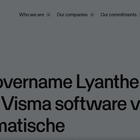
Who we are
Our companies
Our commitments
overname Lyanthe
 Visma software 
matische