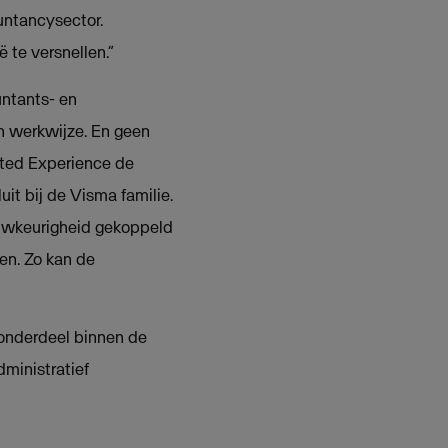
untancysector.
te versnellen.”
untants- en
en werkwijze. En geen
cted Experience de
it bij de Visma familie.
auwkeurigheid gekoppeld
en. Zo kan de
 onderdeel binnen de
ministratief