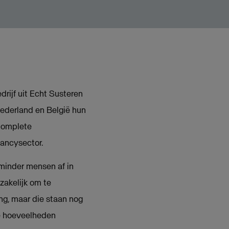
drijf uit Echt Susteren
ederland en België hun
complete
tancysector.
 minder mensen af in
zakelijk om te
g, maar die staan nog
te hoeveelheden