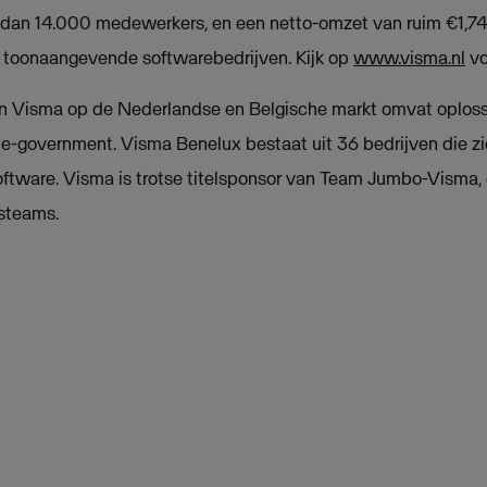
dan 14.000 medewerkers, en een netto-omzet van ruim €1,741
 toonaangevende softwarebedrijven. Kijk op
www.visma.nl
vo
 Visma op de Nederlandse en Belgische markt omvat oplossi
e-government. Visma Benelux bestaat uit 36 bedrijven die zi
software. Visma is trotse titelsponsor van Team Jumbo-Visma,
tsteams.