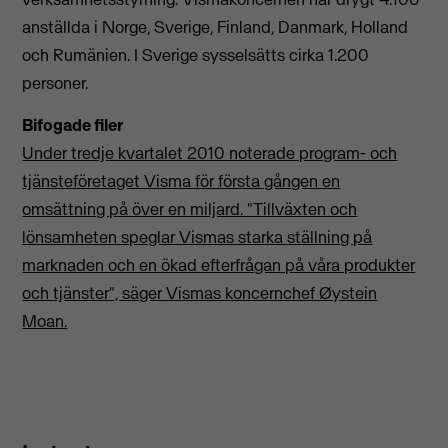
anställda i Norge, Sverige, Finland, Danmark, Holland
och Rumänien. I Sverige sysselsätts cirka 1.200
personer.
Bifogade filer
Under tredje kvartalet 2010 noterade program- och
tjänsteföretaget Visma för första gången en
omsättning på över en miljard. "Tillväxten och
lönsamheten speglar Vismas starka ställning på
marknaden och en ökad efterfrågan på våra produkter
och tjänster", säger Vismas koncernchef Øystein
Moan.