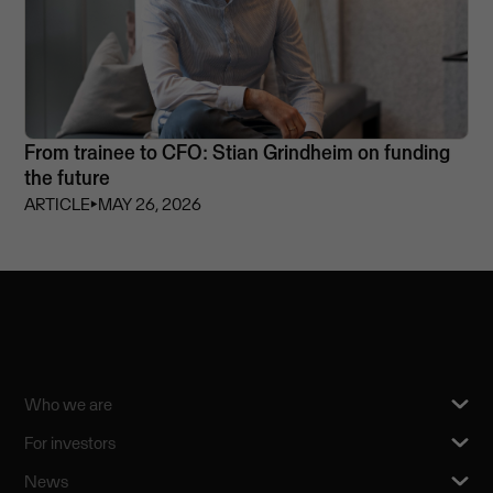
From trainee to CFO: Stian Grindheim on funding
the future
ARTICLE
⏵
MAY 26, 2026
Who we are
For investors
News