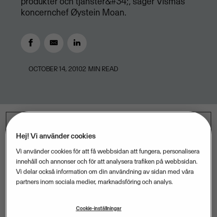
produkter och tjänster&#34;, säger Vismas
koncernchef Øystein Moan.
OCTOBER 14, 2010
2
MIN READ
Hej! Vi använder cookies
Visma fortsätter sin positiva utveckling och levererar
Vi använder cookies för att få webbsidan att fungera, personalisera
ännu ett starkt kvartalsresultat. Under tredje
innehåll och annonser och för att analysera trafiken på webbsidan.
kvartalet 2010 passerades dessutom en ny milstolpe
Vi delar också information om din användning av sidan med våra
i och med att omsättningen för första gången blev
partners inom sociala medier, marknadsföring och analys.
större än en miljard.
Cookie-inställningar