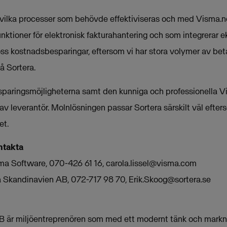
 vilka processer som behövde effektiviseras och med Visma.ne
unktioner för elektronisk fakturahantering och som integrera
s kostnadsbesparingar, eftersom vi har stora volymer av betal
å Sortera.
esparingsmöjligheterna samt den kunniga och professionella 
 av leverantör. Molnlösningen passar Sortera särskilt väl efte
et.
ntakta
isma Software, 070-426 61 16,
carola.lissel@visma.com
ra Skandinavien AB, 072-717 98 70,
Erik.Skoog@sortera.se
B är miljöentreprenören som med ett modernt tänk och markn