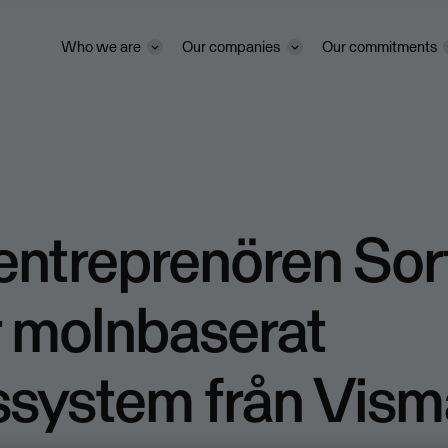
Who we are
Our companies
Our commitments
entreprenören Sor
r molnbaserat
ssystem från Vis