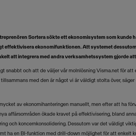
reprenören Sortera sökte ett ekonomisystem som kunde ha
t effektivisera ekonomifunktionen. Att systemet dessutom
kelt att integrera med andra verksamhetssystem gjorde att v
igt snabbt och att de väljer vår molnlösning Visma.net för att 
illsammans med den är något vi är väldigt stolta över, säger
 mycket av ekonomihanteringen manuellt, men efter att ha förv
ya affärsområden ökade kravet på effektivisering, bland ann
ring och koncernkonsolidering. Dessutom var det väldigt vikti
t ha en BI-funktion med drill-down möjlighet för att enkelt k