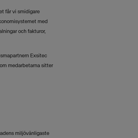
t får vi smidigare
r ekonomisystemet med
ningar och fakturor,
Vismapartnern Exsitec
rsom medarbetarna sitter
adens miljövänligaste