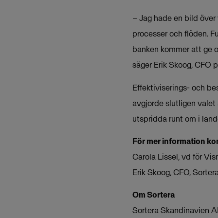
– Jag hade en bild över
processer och flöden. F
banken kommer att ge os
säger Erik Skoog, CFO p
Effektiviserings- och b
avgjorde slutligen valet
utspridda runt om i land
För mer information ko
Carola Lissel, vd för V
Erik Skoog, CFO, Sorte
Om Sortera
Sortera Skandinavien A