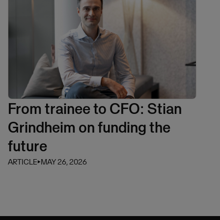
From trainee to CFO: Stian
Grindheim on funding the
future
ARTICLE
⏵
MAY 26, 2026