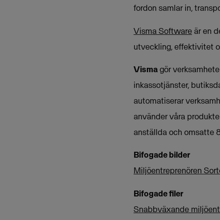
fordon samlar in, transp
Visma Software
är en d
utveckling, effektivitet
Visma
gör verksamheter 
inkassotjänster, butiksd
automatiserar verksamh
använder våra produkter
anställda och omsatte 8
Bifogade bilder
Miljöentreprenören Sort
Bifogade filer
Snabbväxande miljöentr