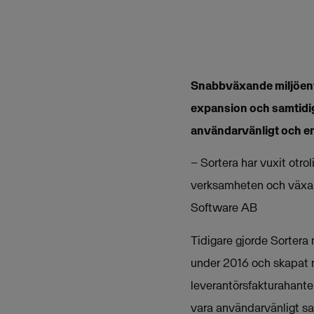
Snabbväxande miljöent
expansion och samtidig
användarvänligt och en
– Sortera har vuxit otrol
verksamheten och växa t
Software AB
Tidigare gjorde Sortera
under 2016 och skapat n
leverantörsfakturahante
vara användarvänligt sam