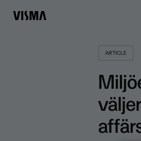
ARTICLE
Miljö
välje
affär