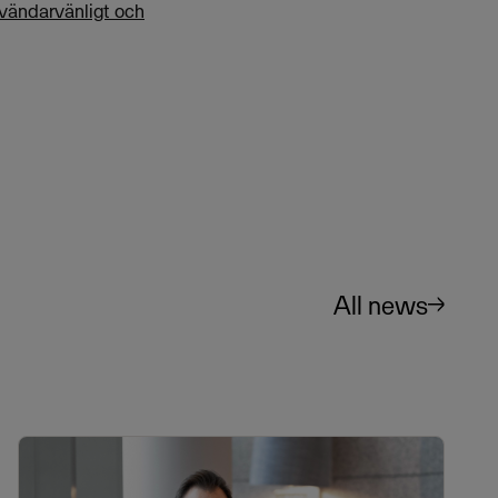
nvändarvänligt och
All news