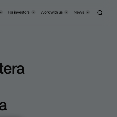
For investors
Work with us
News
tera
ma