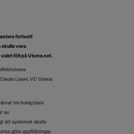
ntera fortsatt
 skulle vara
alet föll på Visma.net.
effektivisera
 Carola Lissel, VD Visma
ärvat tre bolag bara
at av
gt att systemet skulle
unna göra uppföljningar.