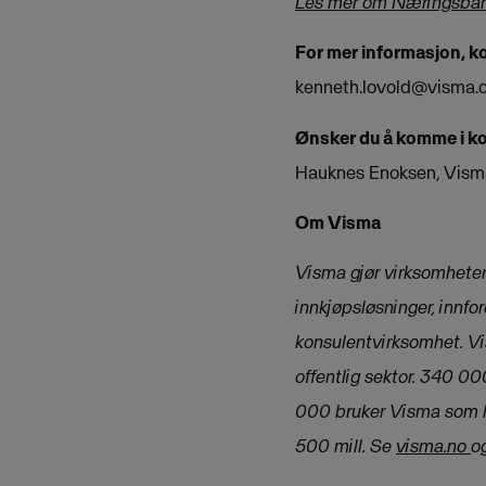
Les mer om Næringsbar
For mer informasjon, k
kenneth.lovold@visma.
Ønsker du å komme i ko
Hauknes Enoksen, Vis
Om Visma
Visma gjør virksomheter
innkjøpsløsninger, innfor
konsulentvirksomhet. Vi
offentlig sektor. 340 0
000 bruker Visma som h
500 mill. Se
visma.no
o