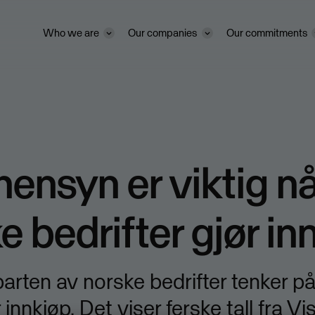
Who we are
Our companies
Our commitments
hensyn er viktig n
e bedrifter gjør in
arten av norske bedrifter tenker på
 innkjøp. Det viser ferske tall fra V