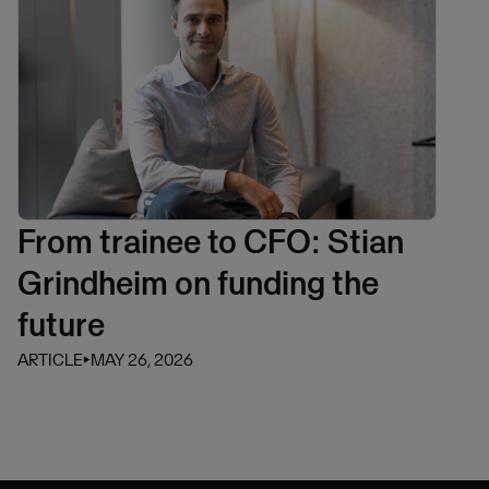
From trainee to CFO: Stian
Grindheim on funding the
future
ARTICLE
⏵
MAY 26, 2026