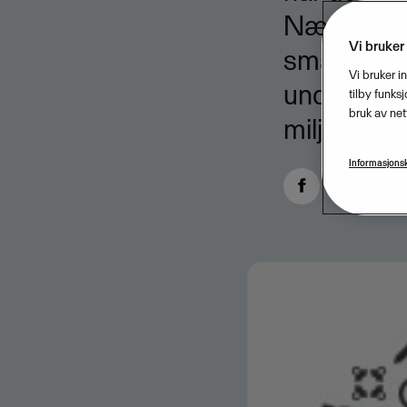
Næringsba
Vi bruker
små og mel
Vi bruker i
undersøkel
tilby funks
bruk av net
miljøet når
Informasjonsk