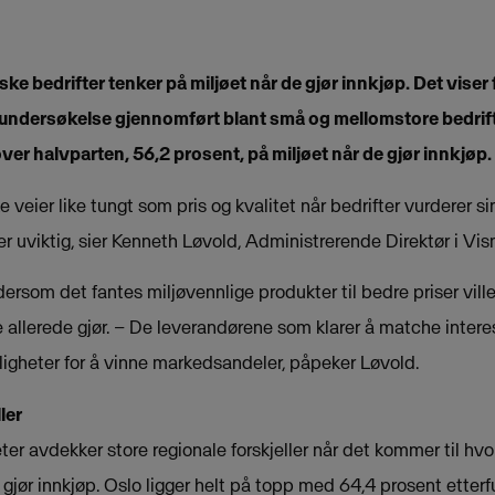
ke bedrifter tenker på miljøet når de gjør innkjøp.
Det viser 
ndersøkelse gjennomført blant små og mellomstore bedrifte
er halvparten, 56,2 prosent, på miljøet når de gjør innkjøp.
 veier like tungt som pris og kvalitet når bedrifter vurderer si
 er uviktig, sier Kenneth Løvold, Administrerende Direktør i 
ersom det fantes miljøvennlige produkter til bedre priser vill
e allerede gjør. – De leverandørene som klarer å matche intere
uligheter for å vinne markedsandeler, påpeker Løvold.
ler
avdekker store regionale forskjeller når det kommer til hvor 
e gjør innkjøp. Oslo ligger helt på topp med 64,4 prosent etterf