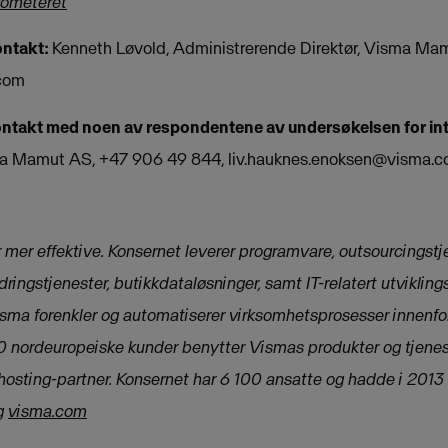
ometeret
ontakt:
Kenneth Løvold, Administrerende Direktør, Visma Ma
com
ntakt med noen av respondentene av undersøkelsen for inte
ma Mamut AS, +47 906 49 844,
liv.hauknes.enoksen@visma.
 mer effektive. Konsernet leverer programvare, outsourcingstj
dringstjenester, butikkdataløsninger, samt IT-relatert utvikling
sma forenkler og automatiserer virksomhetsprosesser innenfo
00 nordeuropeiske kunder benytter Vismas produkter og tjenest
osting-partner. Konsernet har 6 100 ansatte og hadde i 201
g
visma.com