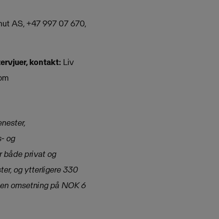
mut AS, +47 997 07 670,
rvjuer, kontakt:
Liv
com
enester,
s- og
r både privat og
er, og ytterligere 330
3 en omsetning på NOK 6