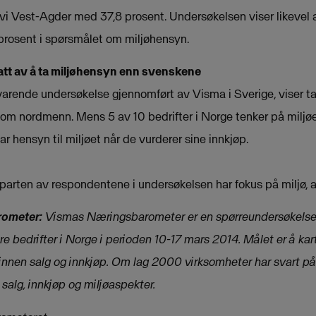
 vi Vest-Agder med 37,8 prosent. Undersøkelsen viser likevel at
 prosent i spørsmålet om miljøhensyn.
tt av å ta miljøhensyn enn svenskene
rende undersøkelse gjennomført av Visma i Sverige, viser ta
 som nordmenn. Mens 5 av 10 bedrifter i Norge tenker på miljøe
ar hensyn til miljøet når de vurderer sine innkjøp.
vparten av respondentene i undersøkelsen har fokus på miljø, a
rometer:
Vismas Næringsbarometer er en spørreundersøkelse
 bedrifter i Norge i perioden 10-17 mars 2014. Målet er å kar
er innen salg og innkjøp. Om lag 2000 virksomheter har svart 
alg, innkjøp og miljøaspekter.