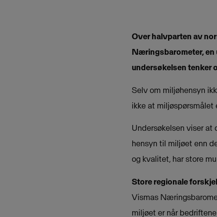
Over halvparten av nors
Næringsbarometer, en u
undersøkelsen tenker ov
Selv om miljøhensyn ikke
ikke at miljøspørsmålet
Undersøkelsen viser at d
hensyn til miljøet enn d
og kvalitet, har store m
Store regionale forskjel
Vismas Næringsbarometer 
miljøet er når bedriften