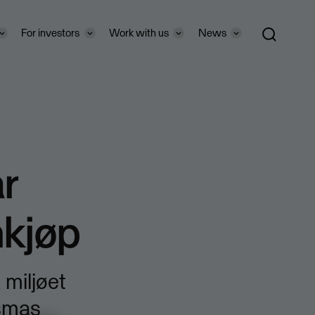
For investors
Work with us
News
år
nkjøp
 miljøet
ismas