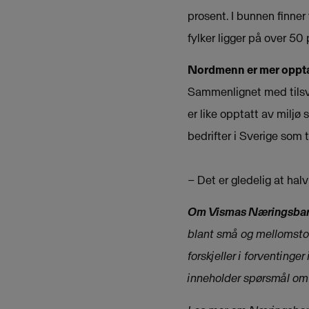
prosent. I bunnen finner
fylker ligger på over 50
Nordmenn er mer oppta
Sammenlignet med tilsva
er like opptatt av miljø
bedrifter i Sverige som t
– Det er gledelig at hal
Om Vismas Næringsba
blant små og mellomstore
forskjeller i forventing
inneholder spørsmål om s