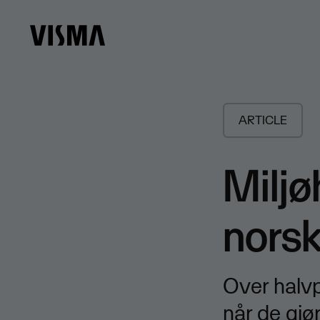
ARTICLE
Miljø
norsk
Over halvp
når de gjør