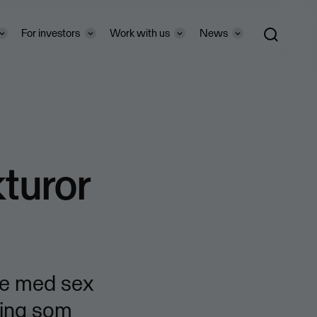
For investors
Work with us
News
kturor
de med sex
ning som