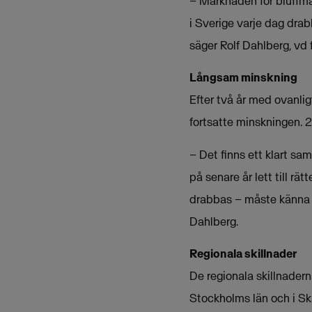
– Marknaden för bluffmak
i Sverige varje dag drab
säger Rolf Dahlberg, vd
Långsam minskning
Efter två år med ovanli
fortsatte minskningen. 
– Det finns ett klart s
på senare år lett till r
drabbas – måste känna a
Dahlberg.
Regionala skillnader
De regionala skillnadern
Stockholms län och i Skån