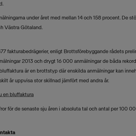
d.
nmälningarna under året med mellan 14 och 158 procent. De st
ch Västra Götaland.
7 fakturabedrägerier, enligt Brottsförebyggande rådets prelim
mälningar 2013 och drygt 16 000 anmälningar de båda rekord
luffaktura är en brottstyp där enskilda anmälningar kan innehål
skilt år uppvisa stor skillnad jämfört med andra år.
u en bluffaktura
fror för de senaste sju åren i absoluta tal och antal per 100 0
ontakta