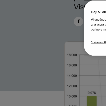
Visma gjor
Hej! Vi a
Vi använder
analysera 
partners in
Cookie-instäl