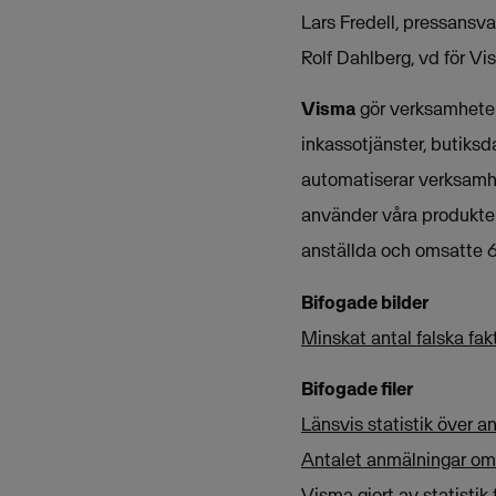
Lars Fredell, pressansv
Rolf Dahlberg, vd för V
Visma
gör verksamheter 
inkassotjänster, butiksd
automatiserar verksamh
använder våra produkter
anställda och omsatte 6
Bifogade bilder
Minskat antal falska fakt
Bifogade filer
Länsvis statistik över 
Antalet anmälningar om 
Visma gjort av statistik