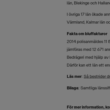
län, Blekinge och Hallan
I övriga 17 län ökade a
Värmland, Kalmar län o
Fakta om bluffakturor
2014 polisanmäldes 11 87
jämföras med 12 671 an
Bedrägeri med hjälp av b
Därför kan ett län ett en
Läs mer
:
Så bestrider d
Bilaga
: Samtliga länssif
För mer information, k