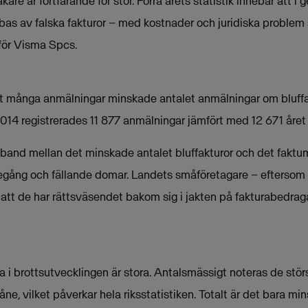
are är fortfarande för stor. Förra årets statistik innebär att i
bas av falska fakturor – med kostnader och juridiska problem s
 för Visma Spcs.
gt många anmälningar minskade antalet anmälningar om bluffak
2014 registrerades 11 877 anmälningar jämfört med 12 671 året 
amband mellan det minskade antalet bluffakturor och det faktum
ättegång och fällande domar. Landets småföretagare – eftersom
tt de har rättsväsendet bakom sig i jakten på fakturabedraga
a i brottsutvecklingen är stora. Antalsmässigt noteras de stör
e, vilket påverkar hela riksstatistiken. Totalt är det bara mins