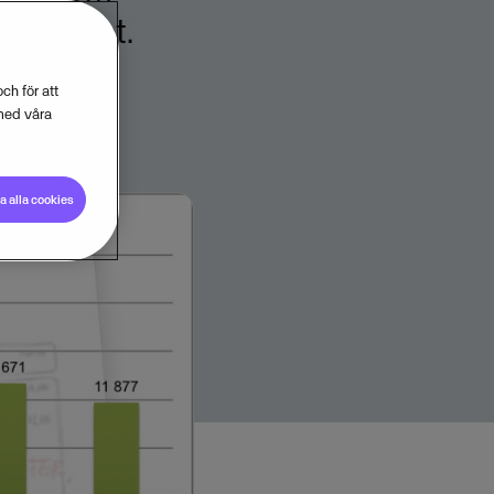
nde rådet.
ch för att
med våra
 alla cookies