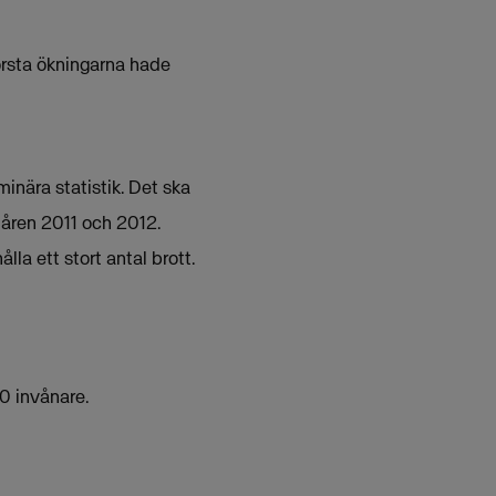
örsta ökningarna hade
inära statistik. Det ska
åren 2011 och 2012.
la ett stort antal brott.
00 invånare.