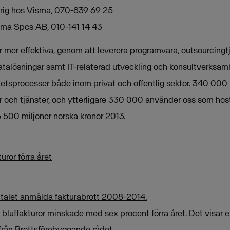
arig hos Visma, 070-839 69 25
isma Spcs AB, 010-141 14 43
mer effektiva, genom att leverera programvara, outsourcingtjä
atalösningar samt IT-relaterad utveckling och konsultverksamh
etsprocesser både inom privat och offentlig sektor. 340 000
 och tjänster, och ytterligare 330 000 använder oss som host
 500 miljoner norska kronor 2013.
uror förra året
antalet anmälda fakturabrott 2008-2014.
bluffakturor minskade med sex procent förra året. Det visar
 från Brottsförebyggande rådet.