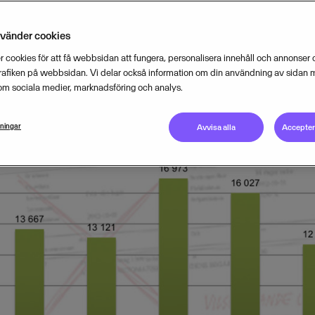
t av statistik från Brottsförebygga
nvänder cookies
 cookies för att få webbsidan att fungera, personalisera innehåll och annonser o
JANUARY 16, 2015
2
MIN READ
trafiken på webbsidan. Vi delar också information om din användning av sidan 
om sociala medier, marknadsföring och analys.
lningar
Avvisa alla
Acceptera