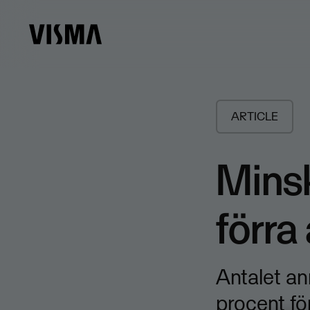
ARTICLE
Minsk
förra
Antalet a
procent fö