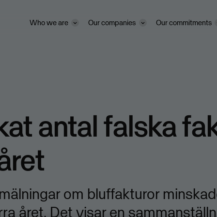
Who we are
Our companies
Our commitments
at antal falska fa
 året
nmälningar om bluffakturor minska
rra året. Det visar en sammanställ