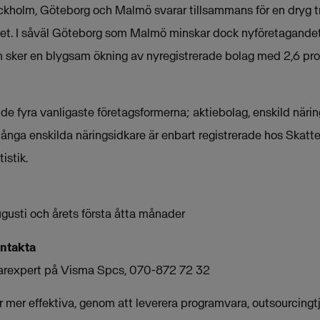
ckholm, Göteborg och Malmö svarar tillsammans för en dryg t
ndet. I såväl Göteborg som Malmö minskar dock nyföretagande
lm sker en blygsam ökning av nyregistrerade bolag med 2,6 pro
de fyra vanligaste företagsformerna; aktiebolag, enskild näri
ga enskilda näringsidkare är enbart registrerade hos Skattev
istik.
augusti och årets första åtta månader
ontakta
arexpert på Visma Spcs, 070-872 72 32
mer effektiva, genom att leverera programvara, outsourcingtjä