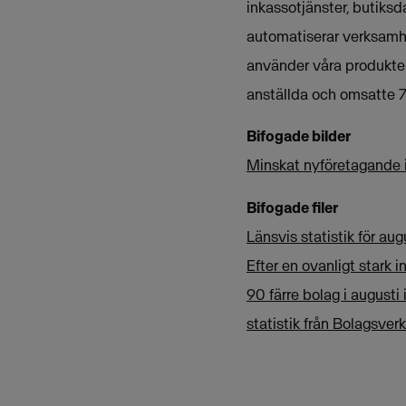
inkassotjänster, butiksd
automatiserar verksamh
använder våra produkter
anställda och omsatte 7
Bifogade bilder
Minskat nyföretagande i
Bifogade filer
Länsvis statistik för au
Efter en ovanligt stark
90 färre bolag i augusti
statistik från Bolagsve