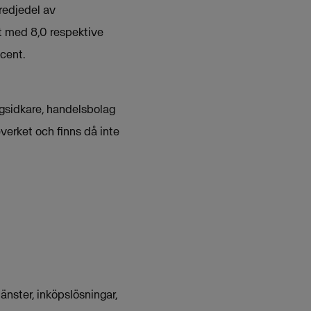
redjedel av
t med 8,0 respektive
cent.
ngsidkare, handelsbolag
erket och finns då inte
nster, inköpslösningar,