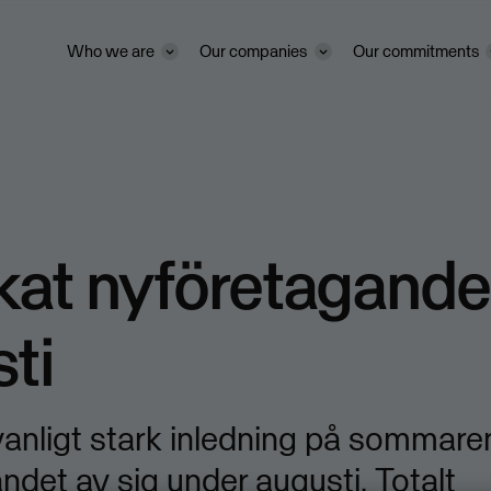
Who we are
Our companies
Our commitments
at nyföretagande 
ti
vanligt stark inledning på sommar
ndet av sig under augusti. Totalt