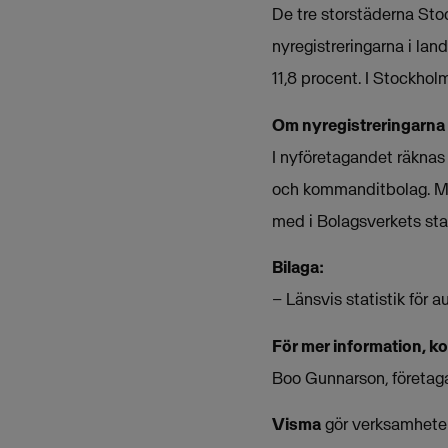
De tre storstäderna Sto
nyregistreringarna i la
11,8 procent. I Stockho
Om nyregistreringarna
I nyföretagandet räknas 
och kommanditbolag. Mån
med i Bolagsverkets stat
Bilaga:
– Länsvis statistik för 
För mer information, k
Boo Gunnarson, företag
Visma
gör verksamheter 