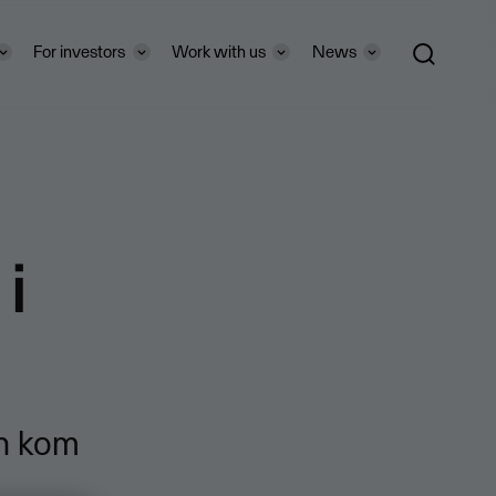
For investors
Work with us
News
i
en kom