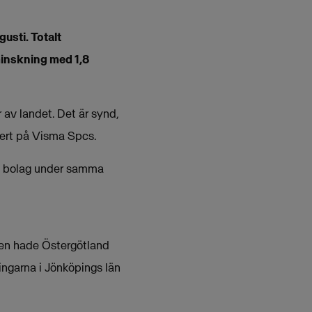
usti. Totalt
 minskning med 1,8
 av landet. Det är synd,
pert på Visma Spcs.
ya bolag under samma
gen hade Östergötland
ingarna i Jönköpings län