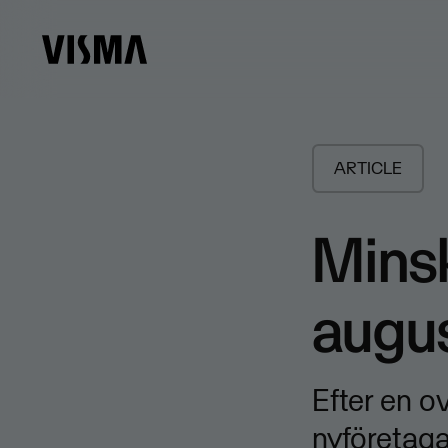
ARTICLE
Minsk
augus
Efter en o
nyföretaga