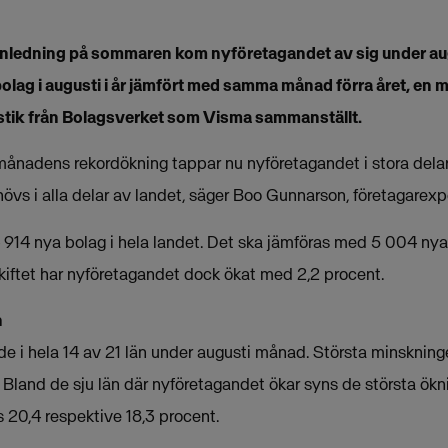
k inledning på sommaren kom nyföretagandet av sig under aug
bolag i augusti i år jämfört med samma månad förra året, en
tistik från Bolagsverket som Visma sammanställt.
ra månadens rekordökning tappar nu nyföretagandet i stora delar
hövs i alla delar av landet, säger Boo Gunnarson, företagarex
 4 914 nya bolag i hela landet. Det ska jämföras med 5 004 n
skiftet har nyföretagandet dock ökat med 2,2 procent.
n
e i hela 14 av 21 län under augusti månad. Största minsknin
 Bland de sju län där nyföretagandet ökar syns de största ökn
20,4 respektive 18,3 procent.