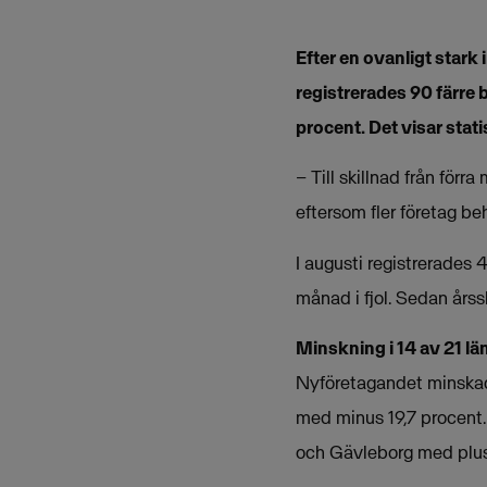
Efter en ovanligt star
registrerades 90 färre 
procent. Det visar sta
– Till skillnad från för
eftersom fler företag be
I augusti registrerades
månad i fjol. Sedan års
Minskning i 14 av 21 lä
Nyföretagandet minskad
med minus 19,7 procent.
och Gävleborg med plus 