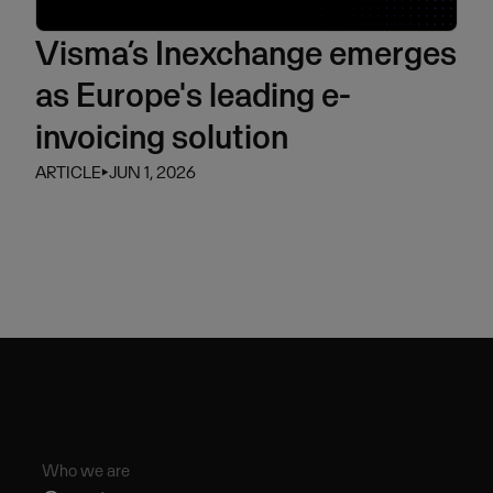
Visma’s Inexchange emerges
as Europe's leading e-
invoicing solution
ARTICLE
⏵
JUN 1, 2026
Who we are