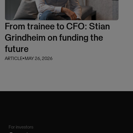
From trainee to CFO: Stian
Grindheim on funding the
future
ARTICLE
⏵
MAY 26, 2026
For investors