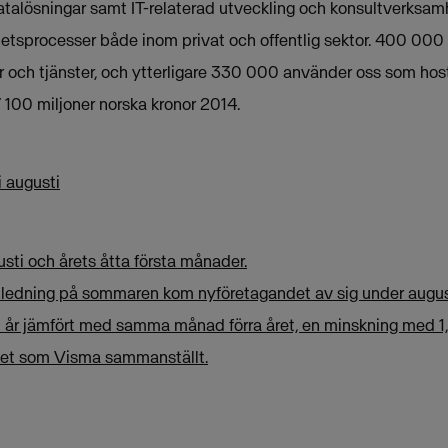
atalösningar samt IT-relaterad utveckling och konsultverksamh
etsprocesser både inom privat och offentlig sektor. 400 000
 och tjänster, och ytterligare 330 000 använder oss som host
 100 miljoner norska kronor 2014.
 augusti
gusti och årets åtta första månader.
 inledning på sommaren kom nyföretagandet av sig under august
 i år jämfört med samma månad förra året, en minskning med 1,
rket som Visma sammanställt.