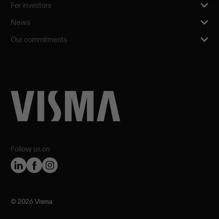
For investors
News
Our commitments
Follow us on
©️ 2026 Visma