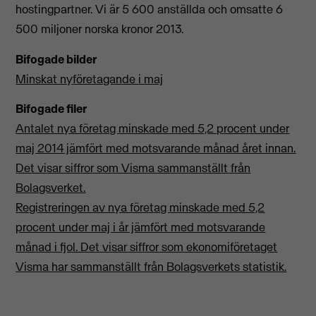
hostingpartner. Vi är 5 600 anställda och omsatte 6
500 miljoner norska kronor 2013.
Bifogade bilder
Minskat nyföretagande i maj
Bifogade filer
Antalet nya företag minskade med 5,2 procent under
maj 2014 jämfört med motsvarande månad året innan.
Det visar siffror som Visma sammanställt från
Bolagsverket.
Registreringen av nya företag minskade med 5,2
procent under maj i år jämfört med motsvarande
månad i fjol. Det visar siffror som ekonomiföretaget
Visma har sammanställt från Bolagsverkets statistik.