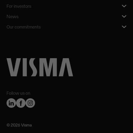
For investors
News
Our commitments
Follow us on
©️ 2026 Visma