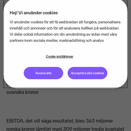
fortsätter med en solid tillväxt. Intäkterna från
Hej! Vi använder cookies
internetbaserade lösningar ökade med drygt 50
procent jämfört med motsvarande period i fjol.
Vi använder cookies för att få webbsidan att fungera, personalisera
innehåll och annonser och för att analysera trafiken på webbsidan.
Vi delar också information om din användning av sidan med våra
partners inom sociala medier, marknadsföring och analys.
Vismas omsättning under det tredje kvartalet i år blev
Cookie-inställningar
1 516 miljoner norska kronor jämfört med 1 326 miljoner
motsvarande period i fjol. Det ger ökning med 14,3
Avvisa alla
Acceptera alla cookies
procent. Översatt till svensk valuta motsvarar de båda
omsättningstalen drygt 1,7 respektive 1,5 miljarder
svenska kronor.
EBITDA, det vill säga resultatet, blev 363 miljoner
norska kronor jämfört med 309 miljoner tredje kvartalet