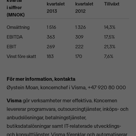
kvartal
kvartalet
kvartalet
Tillväxt
i siffror
2013
2012
(MNOK)
Omsättning
1 516
1 326
14,3%
EBITDA
363
309
17,5%
EBIT
269
222
21,3%
Vinst före skatt
183
170
7,6%
För mer information, kontakta
Øystein Moan, koncernchef i Visma, +47 920 80 000
Visma
gör verksamheter mer effektiva. Koncernen
levererar programvara, outsourcingtjänster, inköps- och
anbudslösningar, betalningstjänster,
butiksdatalösningar samt IT-relaterade utvecklings-
och konsulttjänster. Visma förenklar och automatiserar