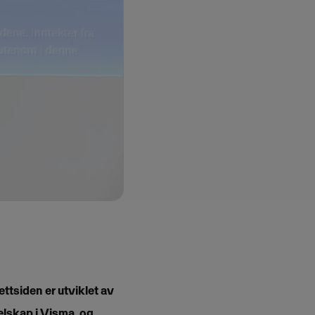
ttsiden er utviklet av
elskap i Visma, og