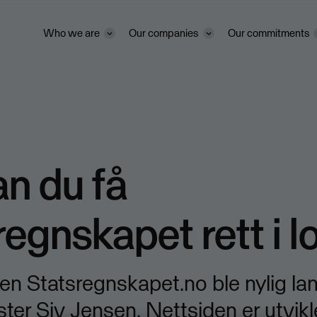
Who we are
Our companies
Our commitments
n du få
regnskapet rett i
en Statsregnskapet.no ble nylig la
ster Siv Jensen. Nettsiden er utvikl