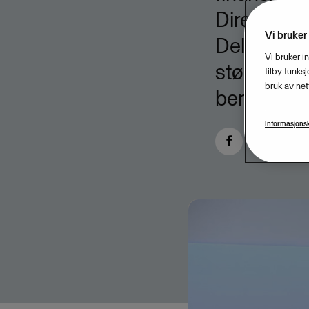
Direktorat
Vi bruker
Deloitte o
Vi bruker i
større åpe
tilby funks
bruk av net
benyttes.
Informasjonsk