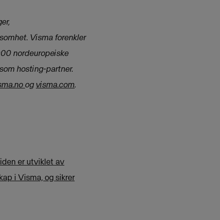
er,
rksomhet. Visma forenkler
 000 nordeuropeiske
som hosting-partner.
sma.no
og
visma.com
.
iden er utviklet av
ap i Visma, og sikrer