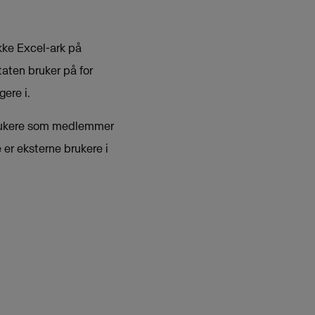
kke Excel-ark på
taten bruker på for
ere i.
 brukere som medlemmer
r eksterne brukere i