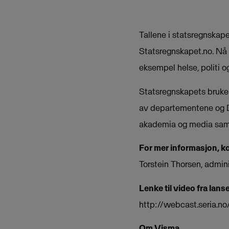
Tallene i statsregnskape
Statsregnskapet.no. Nå k
eksempel helse, politi o
Statsregnskapets bruker
av departementene og D
akademia og media samt
For mer informasjon, k
Torstein Thorsen, admin
Lenke til video fra lan
http://webcast.seria.n
Om Visma