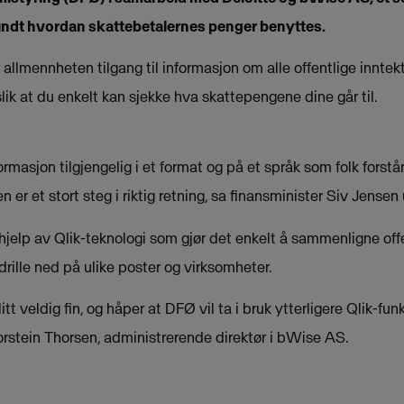
rundt hvordan skattebetalernes penger benyttes.
 allmennheten tilgang til informasjon om alle offentlige inntekt
slik at du enkelt kan sjekke hva skattepengene dine går til.
ormasjon tilgjengelig i et format og på et språk som folk forstå
 er et stort steg i riktig retning, sa finansminister Siv Jensen
 hjelp av Qlik-teknologi som gjør det enkelt å sammenligne off
 drille ned på ulike poster og virksomheter.
tt veldig fin, og håper at DFØ vil ta i bruk ytterligere Qlik-funk
Torstein Thorsen, administrerende direktør i bWise AS.