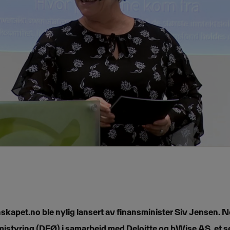
kapet.no ble nylig lansert av finansminister Siv Jensen. Ne
mistyring (DFØ) i samarbeid med Deloitte og bWise AS, et s