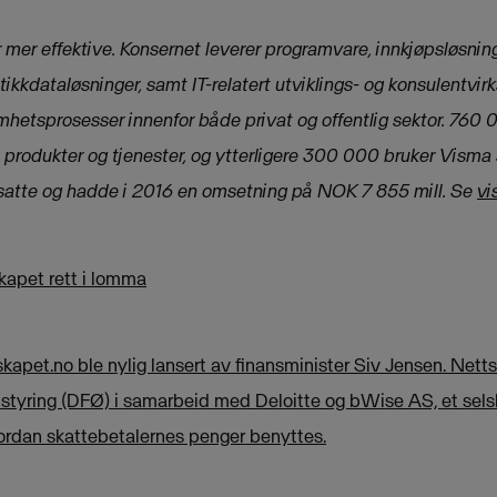
mer effektive. Konsernet leverer programvare, innkjøpsløsning
utikkdataløsninger, samt IT-relatert utviklings- og konsulentvi
mhetsprosesser innenfor både privat og offentlig sektor. 760
produkter og tjenester, og ytterligere 300 000 bruker Visma 
satte og hadde i 2016 en omsetning på NOK 7 855 mill.
Se
vi
kapet rett i lomma
apet.no ble nylig lansert av finansminister Siv Jensen. Netts
istyring (DFØ) i samarbeid med Deloitte og bWise AS, et selsk
ordan skattebetalernes penger benyttes.