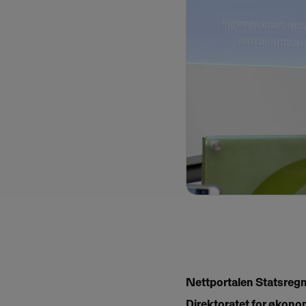
Nettportalen Statsregns
Direktoratet for økono