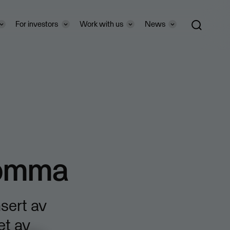
For investors
Work with us
News
 lomma
nsert av
et av