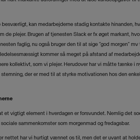
 besværligt, kan medarbejderne stadig kontakte hinanden, hvis
om de plejer. Brugen af tjenesten Slack er fx øget markant, h
enesten faglig, nu også bruger den til at sige ”god morgen” mv t
ent ledelsesmæssigt kommer så meget på afstand af medarbejder
e kollektivt, som vi plejer. Herudover har vi måtte tænke i ny
e stemning, der er med til at styrke motivationen hos den enke
onerne
at et vigtigt element i hverdagen er forsvundet. Nemlig det so
å sociale sammenkomster som morgenmad og fredagsbar.
r nettet har vi hurtigt vænnet os til, men det er uvant at ho