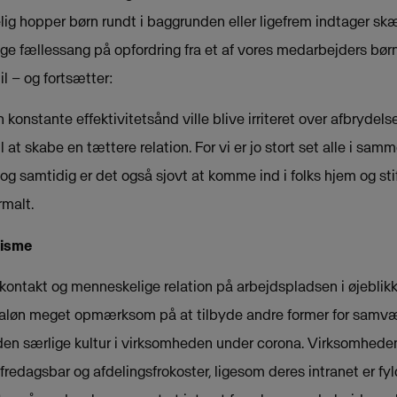
elig hopper børn rundt i baggrunden eller ligefrem indtager sk
ge fællessang på opfordring fra et af vores medarbejders børn,
 – og fortsætter:
 konstante effektivitetsånd ville blive irriteret over afbrydels
 at skabe en tættere relation. For vi er jo stort set alle i sam
 og samtidig er det også sjovt at komme ind i folks hjem og s
rmalt.
visme
kontakt og menneskelige relation på arbejdspladsen i øjeblikke
aløn meget opmærksom på at tilbyde andre former for samvær
 den særlige kultur i virksomheden under corona. Virksomheden 
fredagsbar og afdelingsfrokoster, ligesom deres intranet er fy