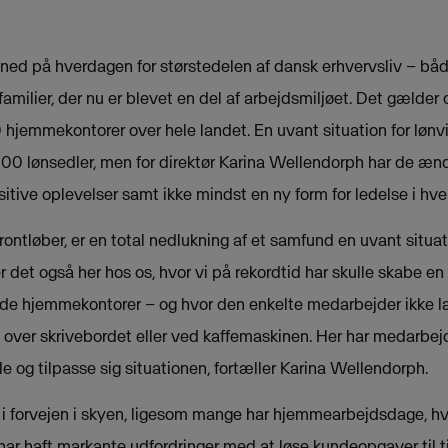
ned på hverdagen for størstedelen af dansk erhvervsliv – bå
milier, der nu er blevet en del af arbejdsmiljøet. Det gælder
 hjemmekontorer over hele landet. En uvant situation for løn
0 lønsedler, men for direktør Karina Wellendorph har de æ
tive oplevelser samt ikke mindst en ny form for ledelse i hv
rontløber, er en total nedlukning af et samfund en uvant situati
 det også her hos os, hvor vi på rekordtid har skulle skabe e
rede hjemmekontorer – og hvor den enkelte medarbejder ikke 
ds over skrivebordet eller ved kaffemaskinen. Her har medarbej
lle og tilpasse sig situationen, fortæller Karina Wellendorph.
i forvejen i skyen, ligesom mange har hjemmearbejdsdage, hv
 har haft markante udfordringer med at løse kundeopgaver til t