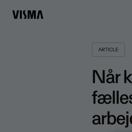
ARTICLE
Når k
fælle
arbej