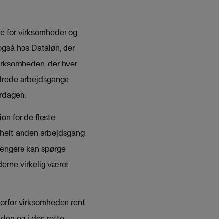
de for virksomheder og
 også hos Dataløn, der
virksomheden, der hver
ndrede arbejdsgange
erdagen.
on for de fleste
n helt anden arbejdsgang
længere kan spørge
derne virkelig været
orfor virksomheden rent
iden og i den rette