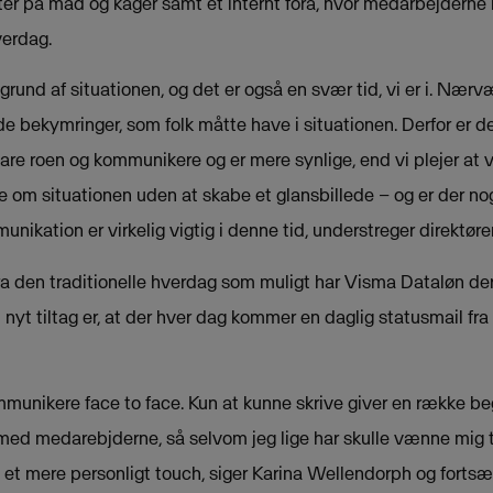
fter på mad og kager samt et internt fora, hvor medarbejdern
verdag.
und af situationen, og det er også en svær tid, vi er i. Nærv
 bekymringer, som folk måtte have i situationen. Derfor er det
vare roen og kommunikere og er mere synlige, end vi plejer at v
 om situationen uden at skabe et glansbillede – og er der noget
ikation er virkelig vigtig i denne tid, understreger direktøre
a den traditionelle hverdag som muligt har Visma Dataløn derfo
yt tiltag er, at der hver dag kommer en daglig statusmail fra 
ommunikere face to face. Kun at kunne skrive giver en række beg
med medarebjderne, så selvom jeg lige har skulle vænne mig ti
e et mere personligt touch, siger Karina Wellendorph og fortsæ