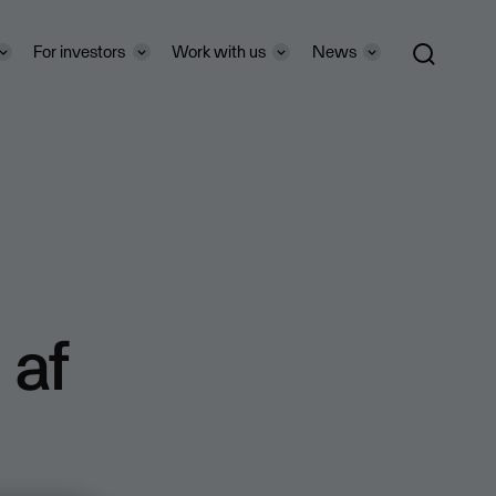
For investors
Work with us
News
 af