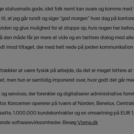
ige statusmails gode, idet folk nemt kan svare og komme me
til, at jeg går rundt og siger “god morgen” hver dag på kontore
anden og give mulighed for at stoppe op, hvis nogen har behov
å den måde får jer mere at vide og en tættere dialog med alle
t imod tiltaget, der med helt nede på jorden kommunikation 
trækker at være fysisk på arbejde, da det er meget lettere 
bet, men hun er samtidig imponeret over, hvor godt det går me
og services, der forenkler og digitaliserer administrative forr
ektor. Koncernen opererer på tværs af Norden, Benelux, Centra
tte, 1.000.000 kundekontrakter og en omsætning på EUR 1,19
rende softwarevirksomheder. Besøg
Visma.dk