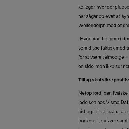
kolleger, hvor der pluds
har sågar oplevet at syn
Wellendorph med et smil
-Hvor man tidligere i den
som disse faktisk med til
for at være tålmodige –
en side, man ikke ser no
Tiltag skal sikre positi
Netop fordi den fysiske 
ledelsen hos Visma Dat
bidrage til at fastholde
bankospil, quizzer samt 