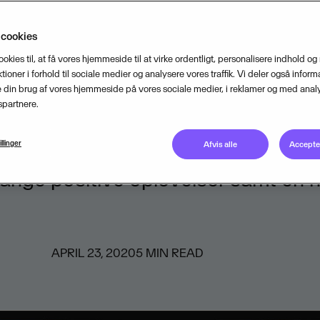
ejdspladser med videokonference
 cookies
der og hjemmeundervisning for bør
ookies til, at få vores hjemmeside til at virke ordentligt, personalisere indhold og
erdag for rigtig mange danskere. 
tioner i forhold til sociale medier og analysere vores traffik. Vi deler også inform
din brug af vores hjemmeside på vores sociale medier, i reklamer og med analy
isma Dataløn, som har fået 150.00
partnere.
orer over hele landet. Heldigvis h
illinger
rbejdsgange for lønvirksomheden
Afvis alle
Accepter
nge positive oplevelser samt en n
APRIL 23, 2020
5
MIN READ