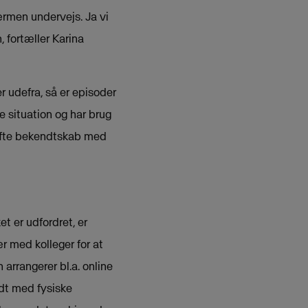
ærmen undervejs. Ja vi
 fortæller Karina
er udefra, så er episoder
me situation og har brug
tifte bekendtskab med
t er udfordret, er
 med kolleger for at
arrangerer bl.a. online
ldt med fysiske