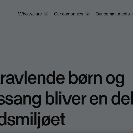
Who we are
Our companies
Our commitments
ravlende børn og
ssang bliver en del
dsmiljøet