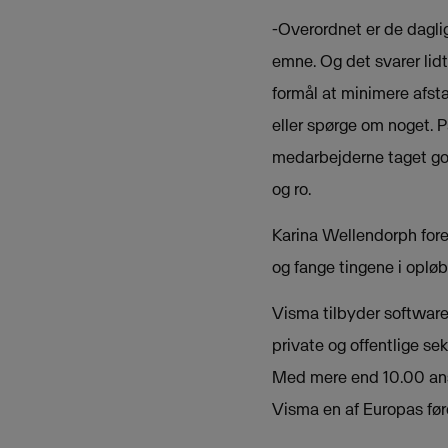
-Overordnet er de dagl
emne. Og det svarer lidt 
formål at minimere afst
eller spørge om noget. P
medarbejderne taget god
og ro.
Karina Wellendorph fore
og fange tingene i oplø
Visma tilbyder software 
private og offentlige s
Med mere end 10.00 ansa
Visma en af Europas fø