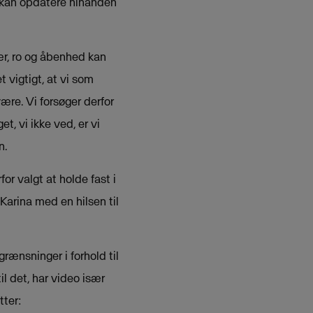
e kan opdatere hinanden
ær, ro og åbenhed kan
 vigtigt, at vi som
ære. Vi forsøger derfor
, vi ikke ved, er vi
n.
r valgt at holde fast i
Karina med en hilsen til
rænsninger i forhold til
l det, har video især
tter: