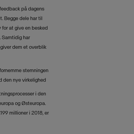
d feedback på dagens
t. Begge dele har til
 for at give en besked
. Samtidig har
giver dem et overblik
at fornemme stemningen
d den nye virkelighed
etningsprocesser i den
leuropa og Østeuropa.
9 millioner i 2018, er