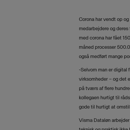
Corona har vendt op og 
medarbejdere og deres fa
med corona har fået 150
måned processer 500.00
også medført mange posi
-Selvom man er digital f
virksomheder – og det er
på tværs af flere hund
kollegaen hurtigt til rå
gode til hurtigt at omsti
Visma Dataløn arbejder 
teknisk og praktisk ikke