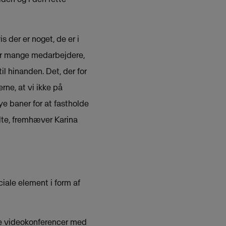
 der er noget, de er i
vor mange medarbejdere,
il hinanden. Det, der for
ne, at vi ikke på
e baner for at fastholde
lte, fremhæver Karina
ciale element i form af
lde videokonferencer med