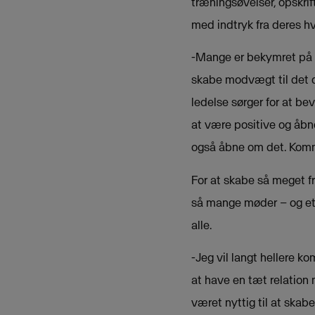
træningsøvelser, opskri
med indtryk fra deres h
-Mange er bekymret på gr
skabe modvægt til det de
ledelse sørger for at be
at være positive og åbne
også åbne om det. Kommun
For at skabe så meget fr
så mange møder – og et n
alle.
-Jeg vil langt hellere k
at have en tæt relation 
været nyttig til at skab