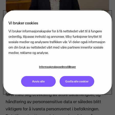
Vi bruker cookies
Vi bruker informasjonskapsler for å få nettstedet vårt til å fungere
Torsdag var det duket for utdelingen av Datatilsynets
ordentlig, tilpasse innhold og annonser, tilby funksjoner knyttet til
pris for “Innebygd personvern i praksis”. Gleden sto i
sosiale medier og analysere trafikken vår. Vi deler også informasjon
taket da det ble kjent at det var NAV som vant med
om din bruk av nettstedet vårt med våre partnere innenfor sosiale
medier, reklame og analyse.
bidraget "Gjør test til en fest! Løsning og metode for
syntetiske testdata". Løsningen og metoden har
Informasjonskapselinnstillinger
NAV utviklet i samarbeid med Visma Consulting.
I Norge ligger vi helt i verdenstoppen når det gjelder
Avvis alle
Godta alle cookier
digitalisering av tjenester og løsninger. Digitalisering
fører med seg utveksling av store datamengder, og
håndtering av personsensitive data er således blitt
viktigere for å ivareta personvernet i befolkningen.