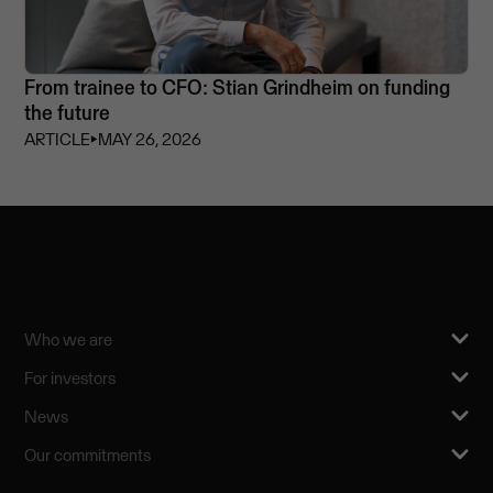
From trainee to CFO: Stian Grindheim on funding
the future
ARTICLE
⏵
MAY 26, 2026
Who we are
For investors
News
Our commitments