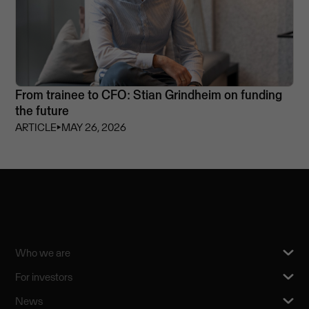
From trainee to CFO: Stian Grindheim on funding
the future
ARTICLE
⏵
MAY 26, 2026
Who we are
For investors
News