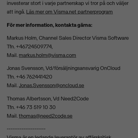
investerar stort i varje partnerskap vi tror på och väljer
att ingå.
Läs mer om Visma.net partnerprogram
För mer information, kontakta gärna:
Markus Holm, Channel Sales Director Visma Software
Tfn. +46724509774,
Mail.
markus.holm@visma.com
Jonas Svensson, Vd/försäljningsansvarig OnCloud
Tfn. +46 762441420
Mail.
Jonas.Svensson@oncloud.se
Thomas Albertsson, Vd Need2Code
Tfn. +46 73 519 10 30
Mail.
thomas@need2code.se
---------------------
Visma är en ledande leverantör av affärskritisk