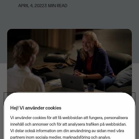
APRIL 4, 2022
3
MIN READ
Hej! Vi använder cookies
Vi använder cookies för att få webbsidan att fungera, personalisera
Need2Code och OnCloud ansluter till vårt omfattande
innehåll och annonser och för att analysera trafiken på webbsidan.
Vi delar också information om din användning av sidan med våra
partnerprogram där kunskap och förståelse för hur det
partners inom sociala medier, marknadsföring och analys.