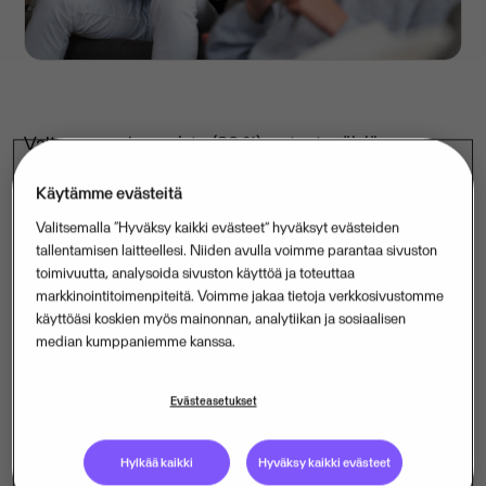
Valtaosa vanhemmista (82 %) on tyytyväisiä
digitaaliseen viestintään koulun ja kodin välillä.
Käytämme evästeitä
Tulokset selviävät Vanhempainliiton ja Förbundet Hem
Valitsemalla “Hyväksy kaikki evästeet” hyväksyt evästeiden
och Skola i Finlandin teettämästä Vanhempien
tallentamisen laitteellesi. Niiden avulla voimme parantaa sivuston
barometri -selvityksestä, johon vastasi 11 246
toimivuutta, analysoida sivuston käyttöä ja toteuttaa
suomalaista peruskoululaisen vanhempaa.
markkinointitoimenpiteitä. Voimme jakaa tietoja verkkosivustomme
käyttöäsi koskien myös mainonnan, analytiikan ja sosiaalisen
“Selvitys tarjoaa erittäin laajan kuvan
median kumppaniemme kanssa.
suomalaisvanhempien näkemyksistä. Sen mukaan
koulun ja kodin välinen digitaalinen viestintä toimii
Evästeasetukset
pääsääntöisesti hyvin”, sanoo Suomen
Vanhempainliiton toiminnanjohtaja
Saija Ohtonen-
Hylkää kaikki
Hyväksy kaikki evästeet