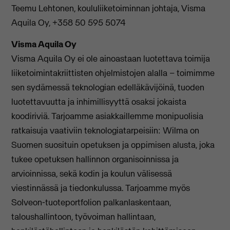
Teemu Lehtonen, koululiiketoiminnan johtaja, Visma
Aquila Oy, +358 50 595 5074
Visma Aquila Oy
Visma Aquila Oy ei ole ainoastaan luotettava toimija
liiketoimintakriittisten ohjelmistojen alalla – toimimme
sen sydämessä teknologian edelläkävijöinä, tuoden
luotettavuutta ja inhimillisyyttä osaksi jokaista
koodiriviä. Tarjoamme asiakkaillemme monipuolisia
ratkaisuja vaativiin teknologiatarpeisiin: Wilma on
Suomen suosituin opetuksen ja oppimisen alusta, joka
tukee opetuksen hallinnon organisoinnissa ja
arvioinnissa, sekä kodin ja koulun välisessä
viestinnässä ja tiedonkulussa. Tarjoamme myös
Solveon-tuoteportfolion palkanlaskentaan,
taloushallintoon, työvoiman hallintaan,