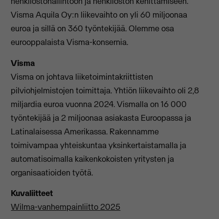
henkilöstöhallintoon ja henkilöstön kehittämiseen.
Visma Aquila Oy:n liikevaihto on yli 60 miljoonaa
euroa ja sillä on 360 työntekijää. Olemme osa
eurooppalaista Visma-konsernia.
Visma
Visma on johtava liiketoimintakriittisten
pilviohjelmistojen toimittaja. Yhtiön liikevaihto oli 2,8
miljardia euroa vuonna 2024. Vismalla on 16 000
työntekijää ja 2 miljoonaa asiakasta Euroopassa ja
Latinalaisessa Amerikassa. Rakennamme
toimivampaa yhteiskuntaa yksinkertaistamalla ja
automatisoimalla kaikenkokoisten yritysten ja
organisaatioiden työtä.
Kuvaliitteet
Wilma-vanhempainliitto 2025