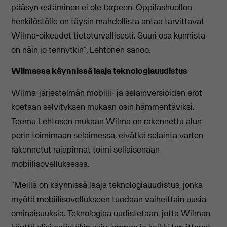
pääsyn estäminen ei ole tarpeen. Oppilashuollon
henkilöstölle on täysin mahdollista antaa tarvittavat
Wilma-oikeudet tietoturvallisesti. Suuri osa kunnista
on näin jo tehnytkin”, Lehtonen sanoo.
Wilmassa käynnissä laaja teknologiauudistus
Wilma-järjestelmän mobiili- ja selainversioiden erot
koetaan selvityksen mukaan osin hämmentäviksi.
Teemu Lehtosen mukaan Wilma on rakennettu alun
perin toimimaan selaimessa, eivätkä selainta varten
rakennetut rajapinnat toimi sellaisenaan
mobiilisovelluksessa.
“Meillä on käynnissä laaja teknologiauudistus, jonka
myötä mobiilisovellukseen tuodaan vaiheittain uusia
ominaisuuksia. Teknologiaa uudistetaan, jotta Wilman