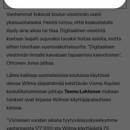
Jones
.
Vanhemmat kokevat koulun viestinnän usein
yksisuuntaiseksi. Heistä tuntuu, ettei keskustelulle
löydy aina aikaa tai tilaa. Digitaalinen viestintä
koetaan laajalti sujuvaksi tavaksi hoitaa asioita, mutta
siihen toivotaan vuorovaikutteisuutta. “Digitaalisen
viestinnän rinnalle kaivataan tapaamisia kasvotusten”,
Ohtonen-Jones jatkaa.
Lähes kaikissa suomalaisissa kouluissa käytössä
olevaa Wilma-järjestelmää kehittävän Visma Aquilan
koululiiketoiminnan johtaja
Teemu Lehtosen
mukaan
tulokset ovat linjassa Wilman käyttäjäpalautteen
kanssa.
“Viimeisen vuoden aikana tyytyväisyyskyselyymme
vastanneista 177 000:sta Wilma-käyttäjästä 70