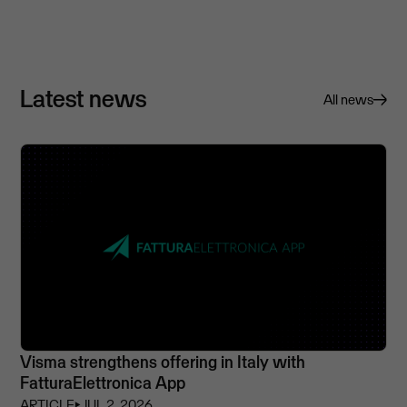
Latest news
All news
Visma strengthens offering in Italy with
FatturaElettronica App
ARTICLE
⏵
JUL 2, 2026