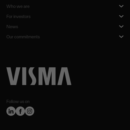
Who we are
For investors
News
Our commitments
Follow us on