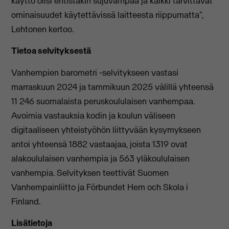
käyttö olisi entistäkin sujuvampaa ja kaikki tarvittavat
ominaisuudet käytettävissä laitteesta riippumatta”,
Lehtonen kertoo.
Tietoa selvityksestä
Vanhempien barometri -selvitykseen vastasi
marraskuun 2024 ja tammikuun 2025 välillä yhteensä
11 246 suomalaista peruskoululaisen vanhempaa.
Avoimia vastauksia kodin ja koulun väliseen
digitaaliseen yhteistyöhön liittyvään kysymykseen
antoi yhteensä 1882 vastaajaa, joista 1319 ovat
alakoululaisen vanhempia ja 563 yläkoululaisen
vanhempia. Selvityksen teettivät Suomen
Vanhempainliitto ja Förbundet Hem och Skola i
Finland.
Lisätietoja