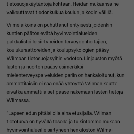
tietosuojakäytäntöjä kohtaan. Heidän mukaansa ne
vaikeuttavat tiedonkulkua koulun ja kodin välillä.
Viime aikoina on puhuttanut erityisesti joidenkin
kuntien päätös evätä hyvinvointialueiden
palkkalistoille siirtyneiden terveydenhoitajien,
koulukuraattoreiden ja koulupsykologien pääsy
Wilmaan tietosuojasyihin vedoten. Linjausten myötä
lasten ja nuorten pääsy esimerkiksi
mielenterveyspalveluiden pariin on hankaloitunut, kun
ammattilaisiin ei saa enää yhteyttä Wilman kautta
eivätkä ammattilaiset pääse näkemään lasten tietoja
Wilmassa.
“Lapsen edun pitäisi olla aina etusijalla. Wilman
tietoturva on hyvällä tasolla ja tulkintamme mukaan
hyvinvointialueille siirtyneen henkilöstön Wilma-