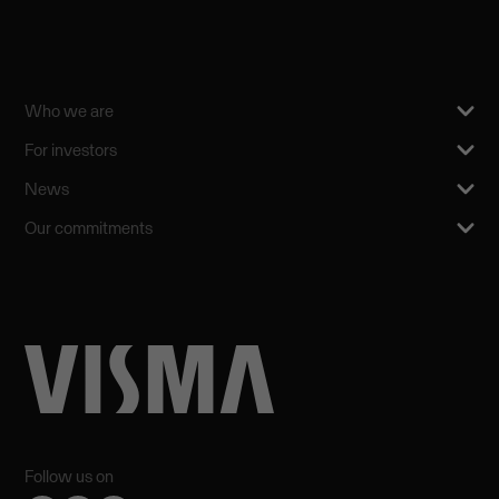
Who we are
For investors
News
Our commitments
Follow us on