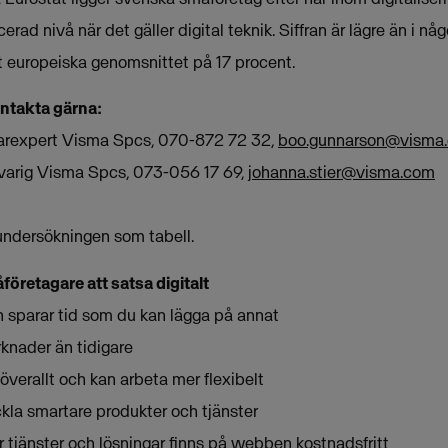
erad nivå när det gäller digital teknik. Siffran är lägre än i n
t europeiska genomsnittet på 17 procent.
ontakta gärna:
arexpert Visma Spcs, 070-872 72 32,
boo.gunnarson@visma
svarig Visma Spcs, 073-056 17 69,
johanna.stier@visma.com
undersökningen som tabell.
företagare att satsa digitalt
ch sparar tid som du kan lägga på annat
arknader än tidigare
 överallt och kan arbeta mer flexibelt
eckla smartare produkter och tjänster
fler tjänster och lösningar finns på webben kostnadsfritt