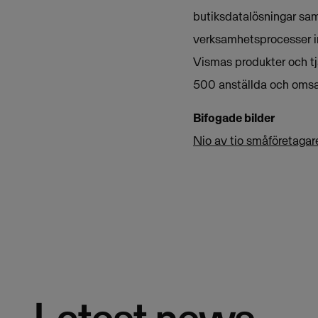
butiksdatalösningar sam
verksamhetsprocesser i
Vismas produkter och tj
500 anställda och omsat
Bifogade bilder
Nio av tio småföretagare