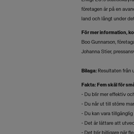
företagen är på en avanc
land och långt under de
För mer information, k
Boo Gunnarson, företag
Johanna Stier, pressan
Bilaga:
Resultaten från 
Fakta: Fem skäl för små
- Du blir mer effektiv o
- Du når ut till större m
- Du kan vara tillgänglig
- Det är lättare att utv
- Det blir billigare när 