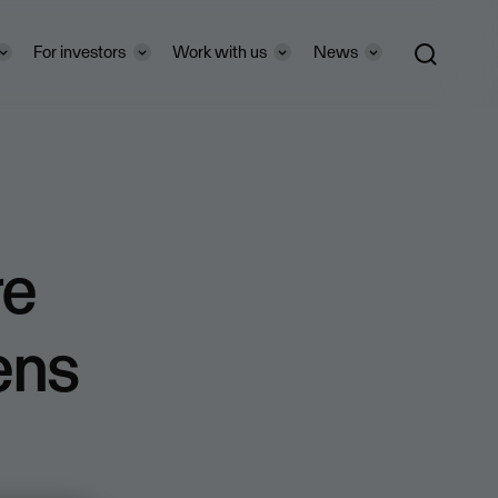
For investors
Work with us
News
re
gens