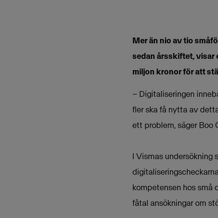
Mer än nio av tio småfö
sedan årsskiftet, visar
miljon kronor för att st
– Digitaliseringen inneb
fler ska få nytta av det
ett problem, säger Boo
I Vismas undersökning sv
digitaliseringscheckarna
kompetensen hos små och
fåtal ansökningar om stöd