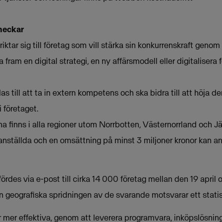
checkar
riktar sig till företag som vill stärka sin konkurrenskraft genom 
fram en digital strategi, en ny affärsmodell eller digitaliser
 till att ta in extern kompetens och ska bidra till att höja 
 företaget.
na finns i alla regioner utom Norrbotten, Västernorrland och J
anställda och en omsättning på minst 3 miljoner kronor kan an
es via e-post till cirka 14 000 företag mellan den 19 april o
 geografiska spridningen av de svarande motsvarar ett statist
mer effektiva, genom att leverera programvara, inköpslösninga