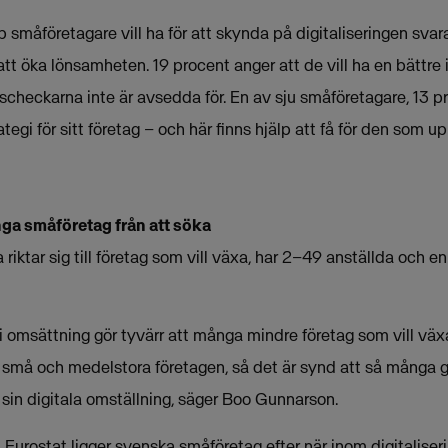
p småföretagare vill ha för att skynda på digitaliseringen svar
 att öka lönsamheten. 19 procent anger att de vill ha en bättre
scheckarna inte är avsedda för. En av sju småföretagare, 13 pr
rategi för sitt företag – och här finns hjälp att få för den som up
ga småföretag från att söka
 riktar sig till företag som vill växa, har 2–49 anställda och 
 i omsättning gör tyvärr att många mindre företag som vill växa
 små och medelstora företagen, så det är synd att så många 
i sin digitala omställning, säger Boo Gunnarson.
å Eurostat ligger svenska småföretag efter när inom digitaliser