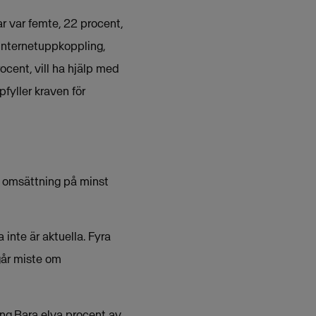
ar var femte, 22 procent,
 internetuppkoppling,
ocent, vill ha hjälp med
pfyller kraven för
en omsättning på minst
 inte är aktuella. Fyra
går miste om
ing.Bara elva procent av