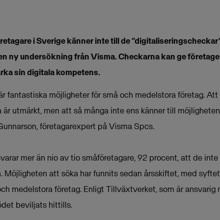
retagare i Sverige känner inte till de ”digitaliseringscheck
 en ny undersökning från Visma. Checkarna kan ge företagen
ärka sin digitala kompetens.
är fantastiska möjligheter för små och medelstora företag. Att 
ta är utmärkt, men att så många inte ens känner till möjligheten
 Gunnarson, företagarexpert på Visma Spcs.
arar mer än nio av tio småföretagare, 92 procent, att de inte k
. Möjligheten att söka har funnits sedan årsskiftet, med syftet
 medelstora företag. Enligt Tillväxtverket, som är ansvarig 
et beviljats hittills.