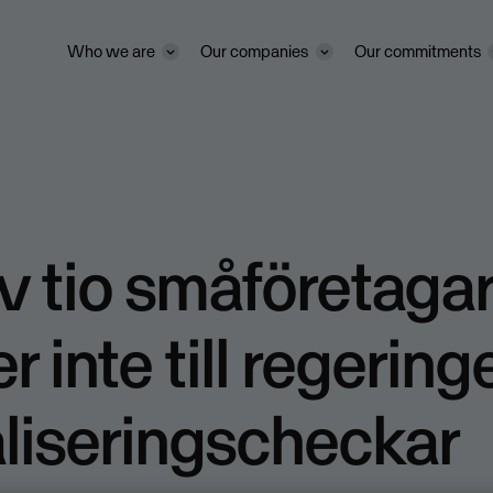
Who we are
Our companies
Our commitments
v tio småföretaga
r inte till regerin
aliseringscheckar