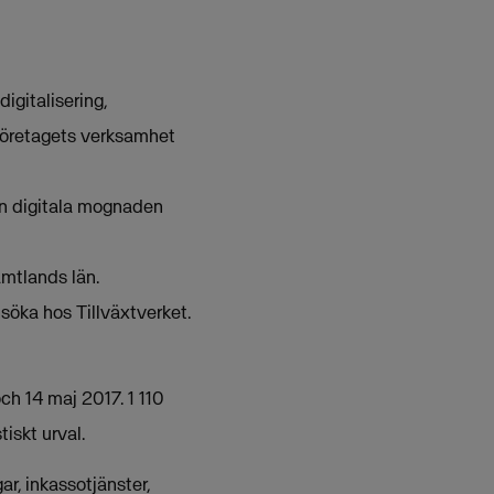
digitalisering,
a företagets verksamhet
den digitala mognaden
ämtlands län.
söka hos Tillväxtverket.
ch 14 maj 2017. 1 110
iskt urval.
r, inkassotjänster,