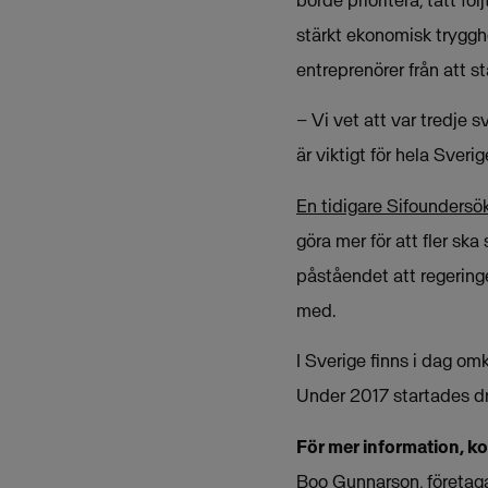
borde prioritera, tätt föl
stärkt ekonomisk tryggh
entreprenörer från att st
– Vi vet att var tredje 
är viktigt för hela Sver
En tidigare Sifoundersö
göra mer för att fler ska
påståendet att regeringen
med.
I Sverige finns i dag omk
Under 2017 startades d
För mer information, k
Boo Gunnarson, företag