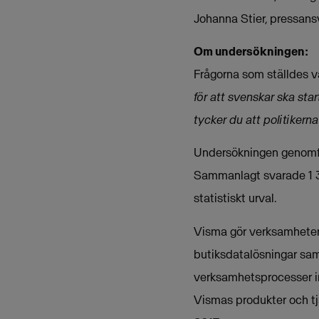
Johanna Stier, pressan
Om undersökningen:
Frågorna som ställdes v
för att svenskar ska sta
tycker du att politikerna
Undersökningen genomför
Sammanlagt svarade 1 31
statistiskt urval.
Visma gör verksamheter 
butiksdatalösningar sam
verksamhetsprocesser i
Vismas produkter och tj