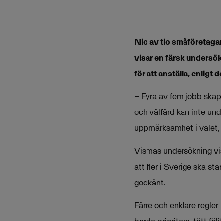
Nio av tio småföretagare
visar en färsk undersök
för att anställa, enligt 
– Fyra av fem jobb skapa
och välfärd kan inte und
uppmärksamhet i valet,
Vismas undersökning visa
att fler i Sverige ska s
godkänt.
Färre och enklare regler