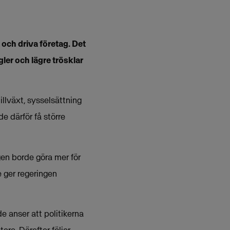
 och driva företag. Det
ler och lägre trösklar
llväxt, sysselsättning
e därför få större
gen borde göra mer för
e ger regeringen
e anser att politikerna