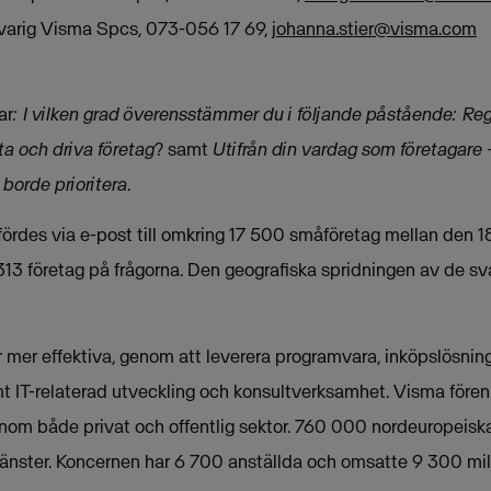
svarig Visma Spcs, 073-056 17 69,
johanna.stier@visma.com
ar
: I vilken grad överensstämmer du i följande påstående: Re
rta och driva företag
? samt
Utifrån din vardag som företagare –
 borde prioritera
.
des via e-post till omkring 17 500 småföretag mellan den 18
3 företag på frågorna. Den geografiska spridningen av de sv
mer effektiva, genom att leverera programvara, inköpslösninga
t IT-relaterad utveckling och konsultverksamhet. Visma fören
nom både privat och offentlig sektor. 760 000 nordeuropeis
änster. Koncernen har 6 700 anställda och omsatte 9 300 mil