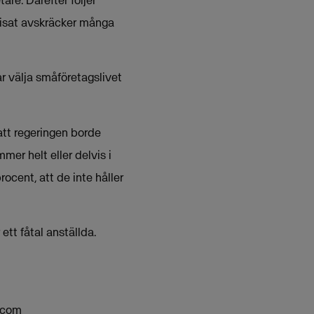
tare. Därefter följer
visat avskräcker många
ar välja småföretagslivet
tt regeringen borde
mmer helt eller delvis i
rocent, att de inte håller
ett fåtal anställda.
.com