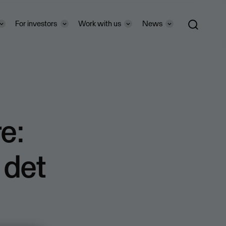
For investors
Work with us
News
e:
 det