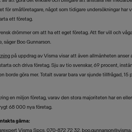
jt av att göra det enklare och billigare att anställa fler medarbe
et för småföretagare, något som tidigare undersökningar har 
arta ett företag.
svensk drömmer om att ha ett eget företag. Att fler vill och våg
ige, säger Boo Gunnarson.
kning
på uppdrag av Visma visar att även allmänheten anser a
 starta och driva företag. Sju av tio svenskar, 69 procent, instä
 borde göra mer. Totalt svarar bara var sjunde tillfrågad, 15 p
ring en miljon företag, varav den stora majoriteten har en eller 
rygt 68 000 nya företag.
ontakta gärna:
arexpert Visma Spcs, 070-872 72 32,
boo.gunnarson@visma