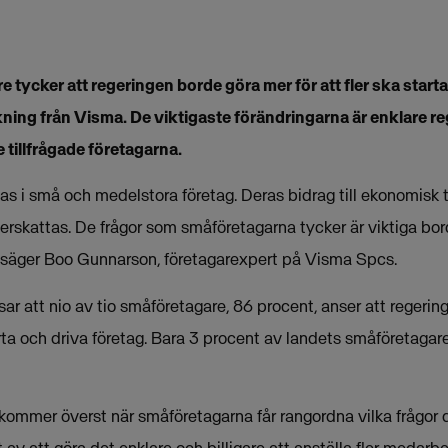
 tycker att regeringen borde göra mer för att fler ska starta
ning från Visma. De viktigaste förändringarna är enklare reg
de tillfrågade företagarna.
s i små och medelstora företag. Deras bidrag till ekonomisk ti
erskattas. De frågor som småföretagarna tycker är viktiga bord
 säger Boo Gunnarson, företagarexpert på Visma Spcs.
r att nio av tio småföretagare, 86 procent, anser att regerin
tarta och driva företag. Bara 3 procent av landets småföretagar
 kommer överst när småföretagarna får rangordna vilka frågor d