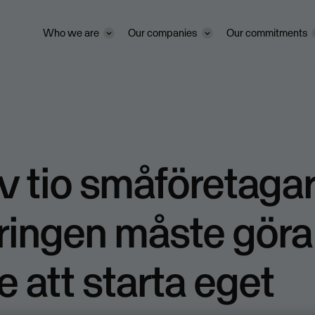
Who we are
Our companies
Our commitments
v tio småföretagar
ingen måste göra
re att starta eget