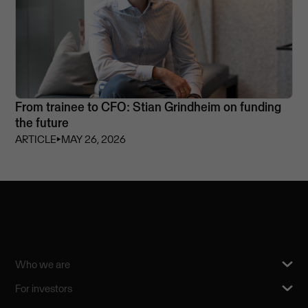
From trainee to CFO: Stian Grindheim on funding
the future
ARTICLE
⏵
MAY 26, 2026
Who we are
For investors