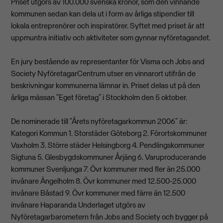
Priset utgörs av 100.000 svenska kronor, som den vinnande
kommunen sedan kan dela ut i form av årliga stipendier till
lokala entreprenörer och inspiratörer. Syftet med priset är att
uppmuntra initiativ och aktiviteter som gynnar nyföretagandet.
En jury bestående av representanter för Visma och Jobs and
Society NyföretagarCentrum utser en vinnarort utifrån de
beskrivningar kommunerna lämnar in. Priset delas ut på den
årliga mässan ”Eget företag” i Stockholm den 5 oktober.
De nominerade till ”Årets nyföretagarkommun 2006” är:
Kategori Kommun 1. Storstäder Göteborg 2. Förortskommuner
Vaxholm 3. Större städer Helsingborg 4. Pendlingskommuner
Sigtuna 5. Glesbygdskommuner Årjäng 6. Varuproducerande
kommuner Svenljunga 7. Övr kommuner med fler än 25.000
invånare Ängelholm 8. Övr kommuner med 12.500-25.000
invånare Båstad 9. Övr kommuner med färre än 12.500
invånare Haparanda Underlaget utgörs av
Nyföretagarbarometern från Jobs and Society och bygger på