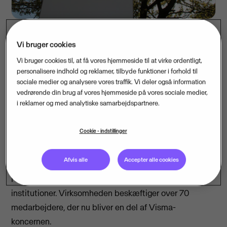
Vi bruger cookies
Den nordiske IT- og konsulentkoncern er på
Vi bruger cookies til, at få vores hjemmeside til at virke ordentligt,
opkøbstogt. Især virksomheder med systemer til
personalisere indhold og reklamer, tilbyde funktioner i forhold til
sociale medier og analysere vores traffik. Vi deler også information
effektivisering og procesoptimering er i søgelyset for
vedrørende din brug af vores hjemmeside på vores sociale medier,
væksten. Danske PBJ A/S, der står bag det markeds­
i reklamer og med analytiske samarbejdspartnere.
ledende Epos-system, er netop købt af Visma, som
dermed styrker sin position inden for HR- og
Cookie - indstillinger
lønløsninger på det danske marked
Afvis alle
Accepter alle cookies
Den danske virksomhed PBJ A/S har i 30 år leveret
HR-løsninger til danske virksomheder og offentlige
institutioner. Virksomheden beskæftiger over 70
medarbejdere, der nu bliver en del af Visma-
koncernen.