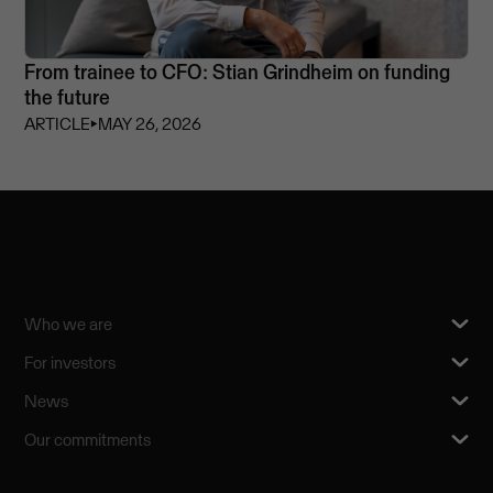
From trainee to CFO: Stian Grindheim on funding
the future
ARTICLE
⏵
MAY 26, 2026
Who we are
For investors
News
Our commitments