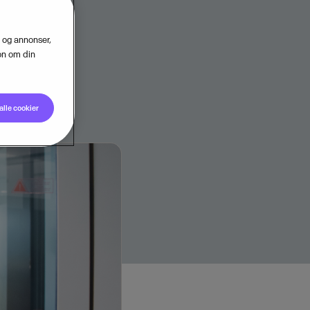
 nordiske
d og annonser,
jon om din
alle cookier