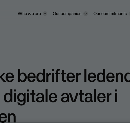
Who we are
Our companies
Our commitments
e bedrifter leden
digitale avtaler i
en