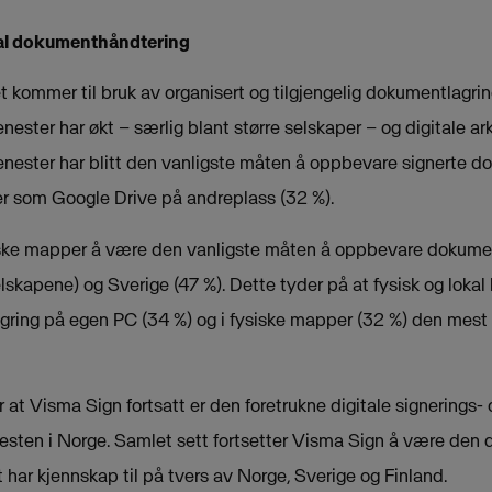
tal dokumenthåndtering
t kommer til bruk av organisert og tilgjengelig dokumentlagrin
ster har økt – særlig blant større selskaper – og digitale ar
ester har blitt den vanligste måten å oppbevare signerte d
ter som Google Drive på andreplass (32 %).
iske mapper å være den vanligste måten å oppbevare dokument
kapene) og Sverige (47 %). Dette tyder på at fysisk og lokal l
lagring på egen PC (34 %) og i fysiske mapper (32 %) den mes
t Visma Sign fortsatt er den foretrukne digitale signerings- 
esten i Norge. Samlet sett fortsetter Visma Sign å være den d
t har kjennskap til på tvers av Norge, Sverige og Finland.