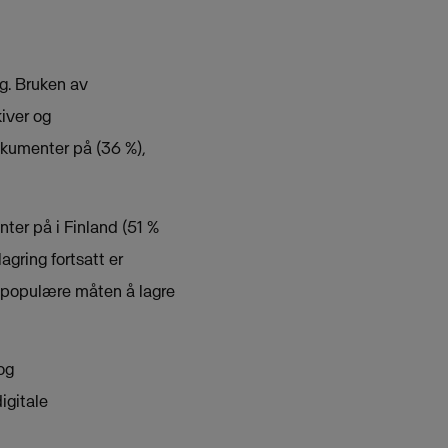
g. Bruken av
kiver og
okumenter på (36 %),
er på i Finland (51 %
agring fortsatt er
t populære måten å lagre
og
igitale