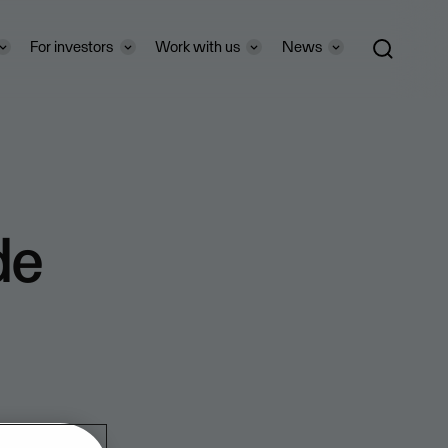
For investors
Work with us
News
de