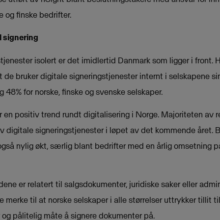
 og finske bedrifter.
l signering
stjenester isolert er det imidlertid Danmark som ligger i front
de bruker digitale signeringstjenester internt i selskapene 
 48% for norske, finske og svenske selskaper.
en positiv trend rundt digitalisering i Norge. Majoriteten av
v digitale signeringstjenester i løpet av det kommende året. 
også nylig økt, særlig blant bedrifter med en årlig omsetning
ne er relatert til salgsdokumenter, juridiske saker eller admi
merke til at norske selskaper i alle størrelser uttrykker tillit ti
 og pålitelig måte å signere dokumenter på.