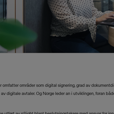
er omfatter områder som digital signering, grad av dokumentdi
 av digitale avtaler. Og Norge leder an i utviklingen, foran b
e utført av nSight blant beslutningstakere med ansvar for inn