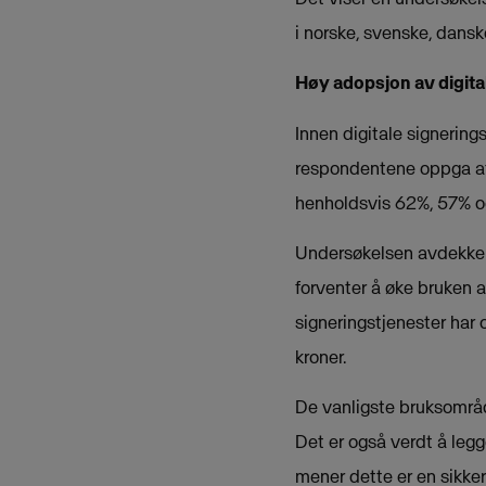
i norske, svenske, danske
Høy adopsjon av digita
Innen digitale signering
respondentene oppga at 
henholdsvis 62%, 57% og
Undersøkelsen avdekker 
forventer å øke bruken a
signeringstjenester har 
kroner.
De vanligste bruksområde
Det er også verdt å legge 
mener dette er en sikker