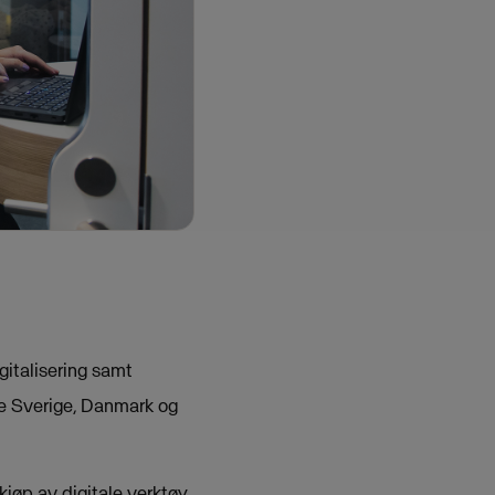
gitalisering samt
åde Sverige, Danmark og
kjøp av digitale verktøy