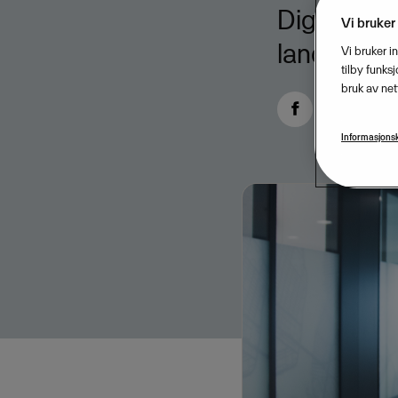
Digitale av
Vi bruker
landene.
Vi bruker i
tilby funks
bruk av net
Informasjonsk