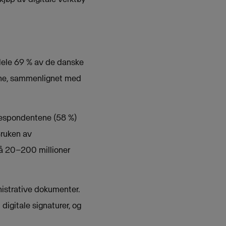
. Hele 69 % av de danske
sine, sammenlignet med
 respondentene (58 %)
Bruken av
 på 20–200 millioner
nistrative dokumenter.
l digitale signaturer, og