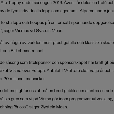
lp Trophy under säsongen 2018. Även i år delas en trofé och p
 de fyra individuella lopp som äger rum i Alperna under janua
s första lopp och hoppas på en fortsatt spännande uppgörelse
y”, säger Vismas vd Øystein Moan.
år av några av världen mest prestigefulla och klassiska skidlo
 och Birkebeinerrennet.
rde säsong som titelsponsor och sponsorskapet har kraftigt bidr
t Visma över Europa. Antalet TV-tittare ökar varje år och 
r 20 miljoner människor.
 det möjligt för oss att nå en bred publik som är intresserade
 på sin gren som vi på Visma gör inom programvaruutveckling, 
hning för oss.”, säger Øystein Moan.