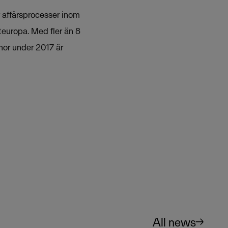
r affärsprocesser inom
teuropa. Med fler än 8
nor under 2017 är
All news