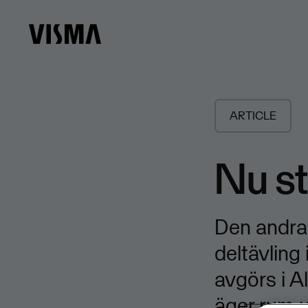
ARTICLE
Nu st
Den andra 
deltävling
avgörs i A
äger rum u