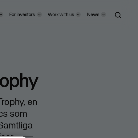
For investors
Work with us
News
rophy
Trophy, en
ics som
 Samtliga
iser