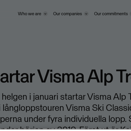
Who we are
Our companies
Our commitments
artar Visma Alp T
helgen i januari startar Visma Alp 
 i långloppstouren Visma Ski Class
lperna under fyra individuella lopp.
nder början av 2019. Först ut är Ka