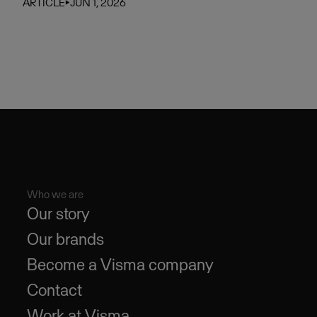
ARTICLE
⏵
JUN 1, 2026
Who we are
Our story
Our brands
Become a Visma company
Contact
Work at Visma