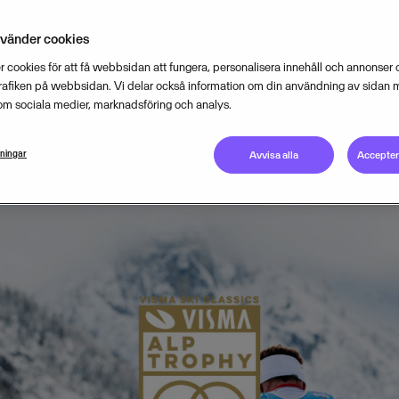
 Lauf, ett långlopp i de magnifika ö
nvänder cookies
 cookies för att få webbsidan att fungera, personalisera innehåll och annonser o
trafiken på webbsidan. Vi delar också information om din användning av sidan 
om sociala medier, marknadsföring och analys.
JANUARY 11, 2019
2
MIN READ
lningar
Avvisa alla
Acceptera