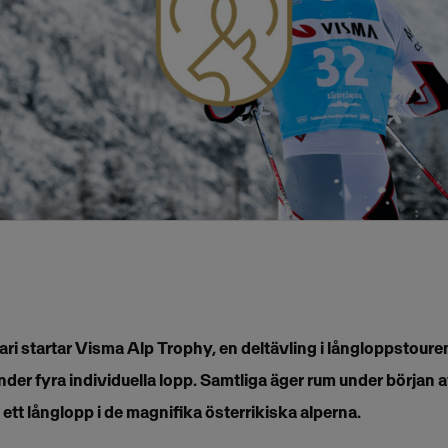
ari startar Visma Alp Trophy, en deltävling i långloppstour
der fyra individuella lopp. Samtliga äger rum under början av
 ett långlopp i de magnifika österrikiska alperna.