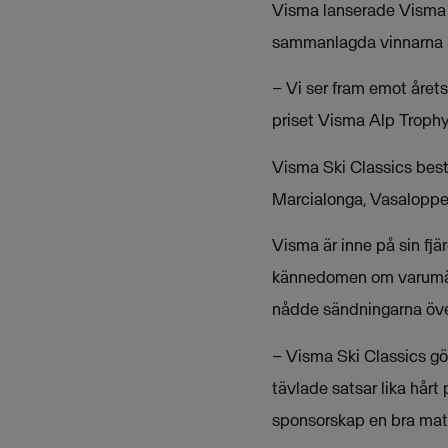
Visma lanserade Visma A
sammanlagda vinnarna av
– Vi ser fram emot året
priset Visma Alp Troph
Visma Ski Classics best
Marcialonga, Vasaloppet
Visma är inne på sin fjä
kännedomen om varumärke
nådde sändningarna öve
– Visma Ski Classics gör
tävlade satsar lika hårt
sponsorskap en bra matc