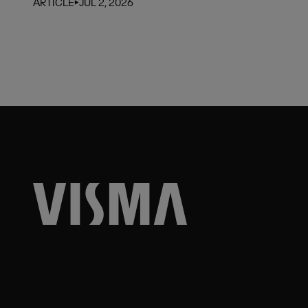
ARTICLE
⏵
JUL 2, 2026