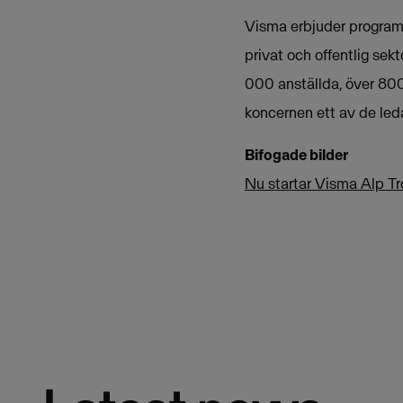
Visma erbjuder programva
privat och offentlig sek
000 anställda, över 800
koncernen ett av de le
Bifogade bilder
Nu startar Visma Alp T